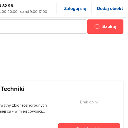
6 82 96
Zaloguj się
Dodaj obiekt
8:00-20:00 · sb-nd 9:00-17:00
Szukaj
 Techniki
Brak opinii
rywatny zbiór różnorodnych
iejscu - w miejscowości
reślić fakt, że muzeum
nakże eksponaty z muzeum