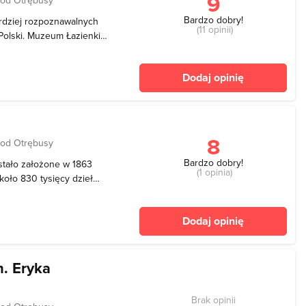
9
Bardzo dobry!
ardziej rozpoznawalnych
(11 opinii)
 Polski. Muzeum Łazienki
wszym miejscem w
la Stanisława Augusta.
Dodaj opinię
stor
8
 od Otrębusy
Bardzo dobry!
tało założone w 1863
(1 opinia)
koło 830 tysięcy dzieł
yku do współczesności.
y, fotografie, numizmaty i
Dodaj opinię
ów. O
. Eryka
Brak opinii