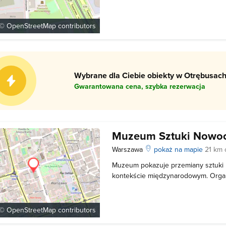
przemysłowej z z 1908 roku, u zbieg
Grzybowskiej na Woli. Muzeum łączy 
nowoczesnością, by wydarzenia sprz
 ©
OpenStreetMap
contributors
Wybrane dla Ciebie obiekty w Otrębusach
Gwarantowana cena, szybka rezerwacja
Muzeum Sztuki Nowoc
Warszawa
pokaż na mapie
21 km 
Muzeum pokazuje przemiany sztuki p
kontekście międzynarodowym. Organ
wydarzenia kulturalne i edukacyjne, 
Oprócz tego muzeum prowadzi badan
najnowszej. Od 2008 roku placówka
 ©
OpenStreetMap
contributors