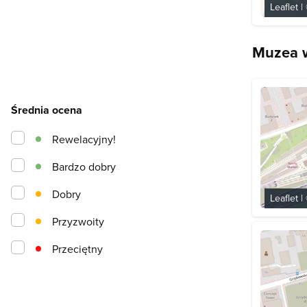
Leaflet
|
Muzea w
Średnia ocena
Rewelacyjny!
Bardzo dobry
Dobry
Leaflet
|
Przyzwoity
Przeciętny