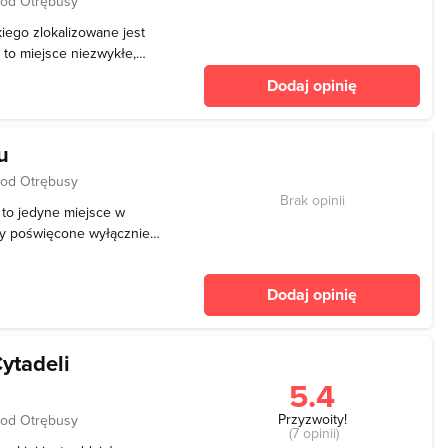
 od Otrębusy
iego zlokalizowane jest
 to miejsce niezwykłe,
ej na mapie Polski, a na
Dodaj opinię
ięćdziesiąt. Początkowo
u
 od Otrębusy
Brak opinii
 to jedyne miejsce w
ry poświęcone wyłącznie
ożna tam obejrzeć wystawy
ęków”, która prezentuje
Dodaj opinię
h
ytadeli
5.4
Przyzwoity!
 od Otrębusy
(7 opinii)