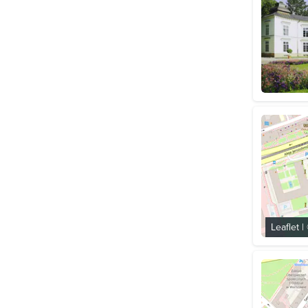
Leaflet
|