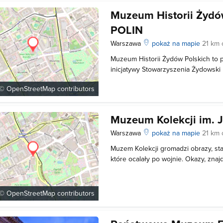
Muzeum Historii Żydó
POLIN
Warszawa
pokaż na mapie
21 km 
Muzeum Historii Żydów Polskich to 
inicjatywy Stowarzyszenia Żydowski I
wsparciu darczyńców z całego świa
 ©
OpenStreetMap
contributors
prace nad jego projektem. Prace te 
kiedy miało miejsce oficjalne powo
Muzeum Kolekcji im. J
Warszawa
pokaż na mapie
21 km 
Muzem Kolekcji gromadzi obrazy, star
które ocalały po wojnie. Okazy, zna
pochodzą z darowizn oraz odzysku.
Pawła II stanowi kolekcję malarstwa 
Janiny i Zbigniewa Porczyń
 ©
OpenStreetMap
contributors