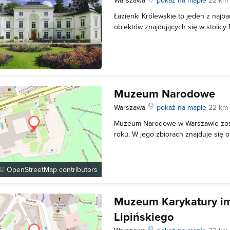
Łazienki Królewskie to jeden z najb
obiektów znajdujących się w stolicy
Królewskie, nazywane "najszczęśli
Warszawie", to letnia rezydencja kró
Tworzą ją klasycystyczne zabytki i hi
Muzeum Narodowe
Warszawa
pokaż na mapie
22 km
Muzeum Narodowe w Warszawie zos
roku. W jego zbiorach znajduje się o
sztuki ze wszystkich epok – od ant
Zwiedzający zobaczą tu rzeźby, obraz
wiele innych wspaniałych eksponat
 ©
OpenStreetMap
contributors
Muzeum Karykatury im
Lipińskiego