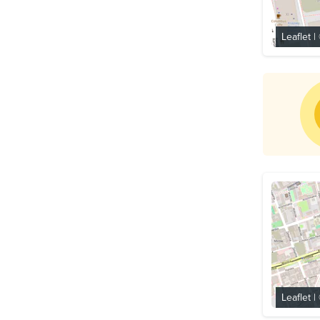
Leaflet
|
Leaflet
|