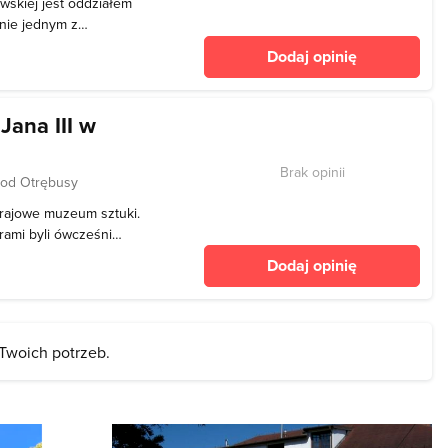
skiej jest oddziałem
nie jednym z
yrologii. Twierdzę-
Dodaj opinię
niu powstania
ja I. Przez Cytadelę mogło
ana III w
Brak opinii
 od Otrębusy
krajowe muzeum sztuki.
rami byli ówcześni
Kostka Potoccy.
Dodaj opinię
kolejni właściciele
ło je wydawnictw
 Twoich potrzeb.