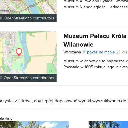
Muzeum X Pawilonu Cytadeli Warszaw
Muzeum Niepodległości i jednocześ
najważniejszych miejsc polskiej mart
 ©
OpenStreetMap
contributors
więzienie zbudowano tuż po stłumie
listopadowego z rozkazu cara Mikoła
się
Muzeum Pałacu Króla J
Wilanowie
Warszawa
pokaż na mapie
23 km
Muzeum wilanowskie to najstarsze 
Powstało w 1805 roku a jego inicjato
właściciele - Aleksandra i Stanisław 
 ©
OpenStreetMap
contributors
Udostępnienie zbiorów kontynuowali 
obiektu. W 1877 roku spopularyzowa
rzystaj z filtrów , aby lepiej dopasować wyniki wyszukiwania do
okolicy