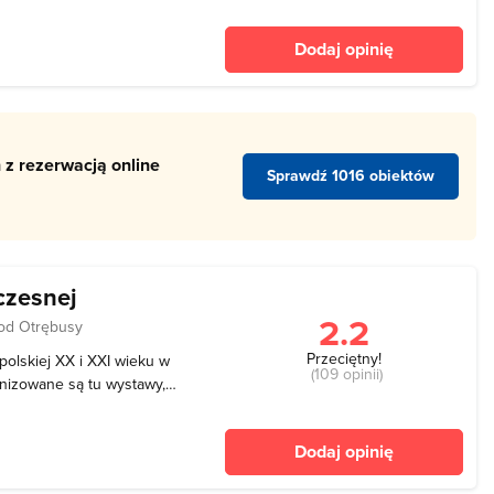
u ulic Przyokopowej i
historię z
Dodaj opinię
ed 60 lat były wciąż
 z rezerwacją online
Sprawdź 1016 obiektów
zesnej
2.2
od Otrębusy
Przeciętny!
olskiej XX i XXI wieku w
(109 opinii)
izowane są tu wystawy,
wydawane publikacje, itp.
ia dotyczące historii
Dodaj opinię
 two