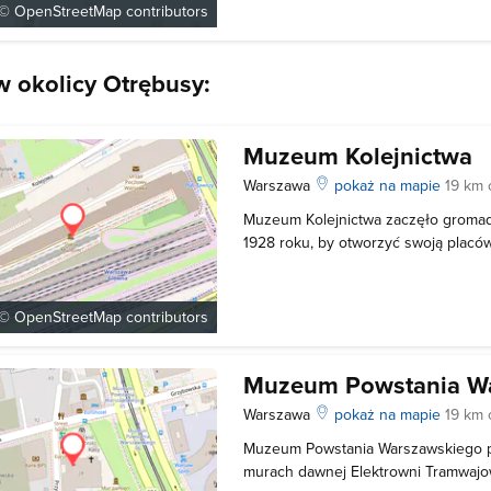
zbierane były już dużo wcześniej. M
 ©
OpenStreetMap
contributors
 okolicy Otrębusy:
Muzeum Kolejnictwa
Warszawa
pokaż na mapie
19 km 
Muzeum Kolejnictwa zaczęło gromadz
1928 roku, by otworzyć swoją placó
Posiadało ono 26 sal i korytarzy, gd
ok. 450 eksponatów. Muzeum cieszy
zainteresowaniem, bo w 1934 odwie
 ©
OpenStreetMap
contributors
Muzeum Powstania W
Warszawa
pokaż na mapie
19 km 
Muzeum Powstania Warszawskiego 
murach dawnej Elektrowni Tramwajow