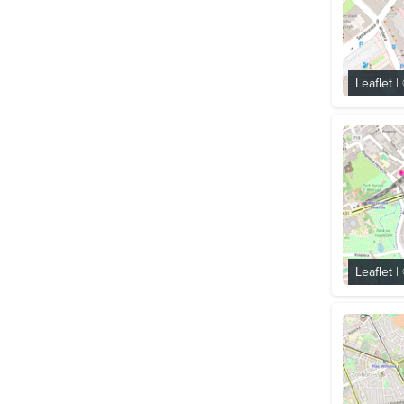
Leaflet
|
Leaflet
|