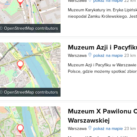
Warszawa
pokaż na mapie
22 km
Muzeum Karykatury im. Eryka Lipińsk
nieopodal Zamku Królewskiego. Jest
którego nie znajdziemy nigdzie indzi
 ©
OpenStreetMap
contributors
całym świecie jest ich tylko około p
zbiór Muzeum był skromny i wynos
Muzeum Azji i Pacyfik
Warszawa
pokaż na mapie
23 km
Muzeum Azji i Pacyfiku w Warszawie
Polsce, gdzie możemy spotkać zbio
kulturze Azji, Oceanii i Australii. M
czasowe i stałe jak np. „Strefa dźwi
około 120 instrumentów muzycznyc
 ©
OpenStreetMap
contributors
Muzeum X Pawilonu C
Warszawskiej
Warszawa
pokaż na mapie
23 km