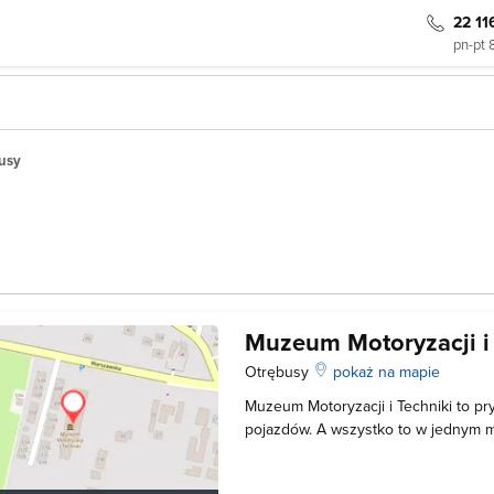
22 11
pn-pt 
usy
Muzeum Motoryzacji i
Otrębusy
pokaż na mapie
Muzeum Motoryzacji i Techniki to p
pojazdów. A wszystko to w jednym m
Otrębusy koło Warszawy. Warto podk
zostało założone w 1995 roku, jed