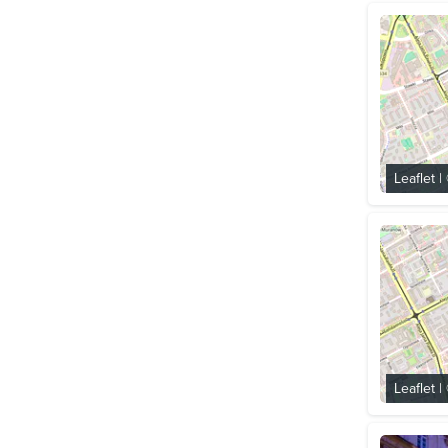
Leaflet
|
Leaflet
|