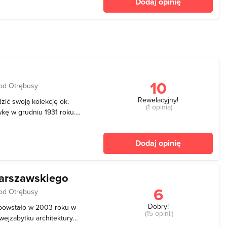
Dodaj opinię
10
od Otrębusy
Rewelacyjny!
ić swoją kolekcję ok.
(1 opinia)
wkę w grudniu 1931 roku.
zie znalazło swoje miejsce
ło się dużym
Dodaj opinię
dziło go naw
arszawskiego
6
od Otrębusy
Dobry!
powstało w 2003 roku w
(15 opinii)
ejzabytku architektury