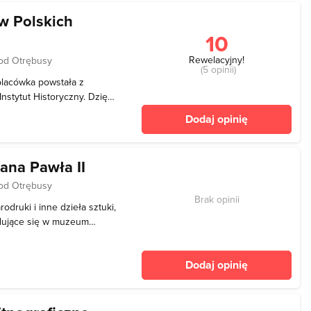
w Polskich
10
Rewelacyjny!
od Otrębusy
(5 opinii)
placówka powstała z
nstytut Historyczny. Dzięki
ta w 1995 roku rozpoczęto
Dodaj opinię
trwały aż do 2005 roku
ana Pawła II
od Otrębusy
Brak opinii
odruki i inne dzieła sztuki,
jdujące się w muzeum
 Kolekcja Muzeum im. Jana
europejskiego i jest darem
Dodaj opinię