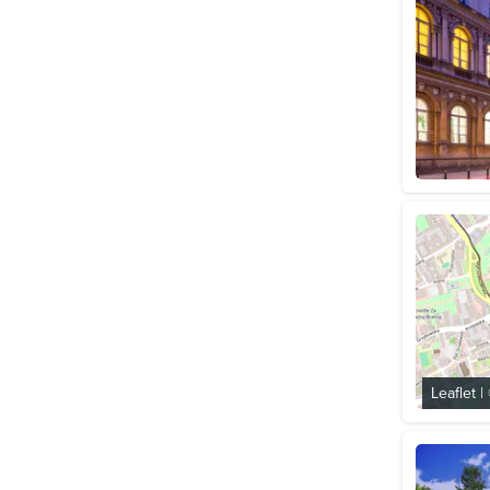
Leaflet
|