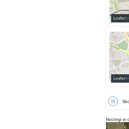
Leaflet
|
Leaflet
|
Sko
Noclegi w 