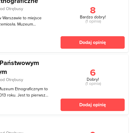
nograficzne
8
 od Otrębusy
Bardzo dobry!
 Warszawie to miejsce
(1 opinia)
 rzemiosła. Muzeum
 tradycjami oraz dorobkiem
edmiotów codziennego
Dodaj opinię
mi prakty
w Państwowym
6
nym
Dobry!
 od Otrębusy
(1 opinia)
uzeum Etnograficznym to
13 roku. Jest to pierwsze
dzieci. Prezentowane są tu
Dodaj opinię
się dużym zainteresowaniem
 od Otrębusy