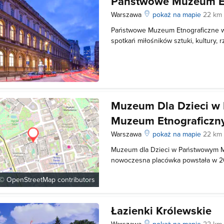
Państwowe Muzeum Et
Warszawa
pokaż na mapie
22 km
Państwowe Muzeum Etnograficzne w
spotkań miłośników sztuki, kultury,
gromadzi zbiory związane z polskimi
kultur całego świata. Kolekcje prz
użytku, związanych z kultem i różny
Muzeum Dla Dzieci 
Muzeum Etnograficz
Warszawa
pokaż na mapie
22 km
Muzeum dla Dzieci w Państwowym M
nowoczesna placówka powstała w 20
w Polsce Muzeum etnograficzne dla 
 ©
OpenStreetMap
contributors
wystawy stałe i czasowe cieszące 
najmłodszych. Prowadzone są lekcj
Łazienki Królewskie
Warszawa
pokaż na mapie
22 km