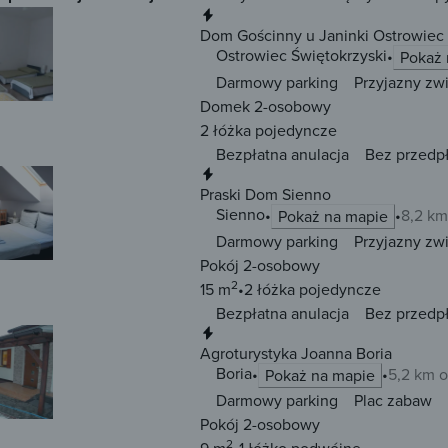
Natychmiastowa rezerwacja
Dom Gościnny u Janinki Ostrowiec 
Ostrowiec Świętokrzyski
Pokaż 
Darmowy parking
Przyjazny zw
Domek 2-osobowy
2 łóżka
pojedyncze
Bezpłatna anulacja
Bez przedp
Natychmiastowa rezerwacja
Praski Dom Sienno
Sienno
8,2 km
Pokaż na mapie
Darmowy parking
Przyjazny zw
Pokój 2-osobowy
2
15 m
2 łóżka
pojedyncze
Bezpłatna anulacja
Bez przedp
Natychmiastowa rezerwacja
Agroturystyka Joanna Boria
Boria
5,2 km 
Pokaż na mapie
Darmowy parking
Plac zabaw
Pokój 2-osobowy
2