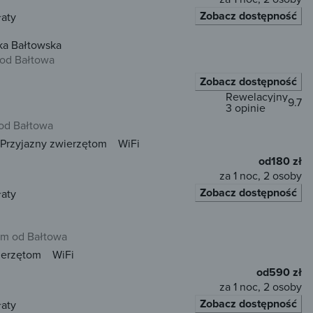
Zobacz dostępność
łaty
Domki Leśny Horyzont Kolonia Wólka Bałtowska
 od Bałtowa
Zobacz dostępność
Rewelacyjny
9.7
3 opinie
od Bałtowa
Przyjazny zwierzętom
WiFi
od
180 zł
za 1 noc, 2 osoby
Zobacz dostępność
łaty
km od Bałtowa
ierzętom
WiFi
od
590 zł
za 1 noc, 2 osoby
Zobacz dostępność
łaty