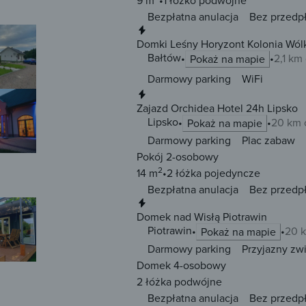
9 m
1 łóżko
podwójne
Bezpłatna anulacja
Bez przedp
Natychmiastowa rezerwacja
Bałtów
2,1 km
Pokaż na mapie
Darmowy parking
WiFi
Natychmiastowa rezerwacja
Zajazd Orchidea Hotel 24h Lipsko
Lipsko
20 km 
Pokaż na mapie
Darmowy parking
Plac zabaw
Pokój 2-osobowy
2
14 m
2 łóżka
pojedyncze
Bezpłatna anulacja
Bez przedp
Natychmiastowa rezerwacja
Domek nad Wisłą Piotrawin
Piotrawin
20 
Pokaż na mapie
Darmowy parking
Przyjazny zw
Domek 4-osobowy
2 łóżka
podwójne
Bezpłatna anulacja
Bez przedp