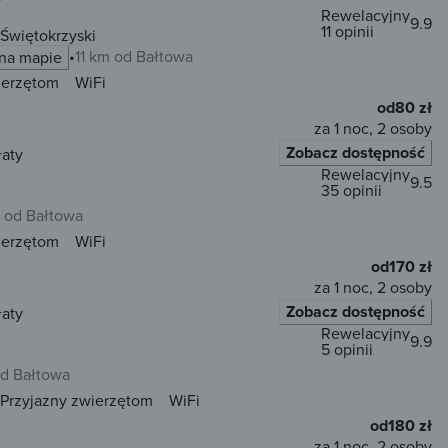
Rewelacyjny
9.9
11 opinii
Świętokrzyski
11 km od Bałtowa
na mapie
ierzętom
WiFi
od
80 zł
za 1 noc, 2 osoby
Zobacz dostępność
łaty
Rewelacyjny
9.5
35 opinii
 od Bałtowa
ierzętom
WiFi
od
170 zł
za 1 noc, 2 osoby
Zobacz dostępność
łaty
Rewelacyjny
9.9
5 opinii
od Bałtowa
Przyjazny zwierzętom
WiFi
od
180 zł
za 1 noc, 2 osoby