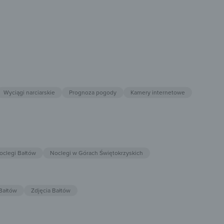
Wyciągi narciarskie
Prognoza pogody
Kamery internetowe
oclegi Bałtów
Noclegi w Górach Świętokrzyskich
Bałtów
Zdjęcia Bałtów