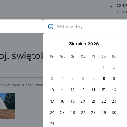
22 11
pn-pt 
Wybierz daty
Sierpień
oj. świętokrzyskie) - Pokój 
Pn
Wt
Śr
Cz
Pt
So
Nd
1
2
3
4
5
6
7
8
9
wpływa na kolejność prezentowanych obiektów.
Sprawdź.
10
11
12
13
14
15
16
Natychmiastowa rezerwacja
Wild Nature Bałtów
17
18
19
20
21
22
23
Bałtów
1,5 km
Pokaż na mapie
24
25
26
27
28
29
30
Darmowy parking
Plac zabaw
Domek 4-osobowy
31