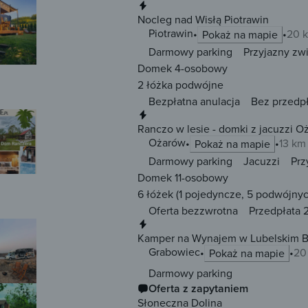
Natychmiastowa rezerwacja
Nocleg nad Wisłą Piotrawin
Piotrawin
20 
Pokaż na mapie
Darmowy parking
Przyjazny zw
Domek 4-osobowy
2 łóżka
podwójne
Bezpłatna anulacja
Bez przedp
Natychmiastowa rezerwacja
Ranczo w lesie - domki z jacuzzi O
Ożarów
13 km
Pokaż na mapie
Darmowy parking
Jacuzzi
Prz
Domek 11-osobowy
6 łóżek
(1 pojedyncze, 5 podwójnyc
Oferta bezzwrotna
Przedpłata 2
Natychmiastowa rezerwacja
Kamper na Wynajem w Lubelskim B
Grabowiec
20
Pokaż na mapie
Darmowy parking
Oferta z zapytaniem
Słoneczna Dolina