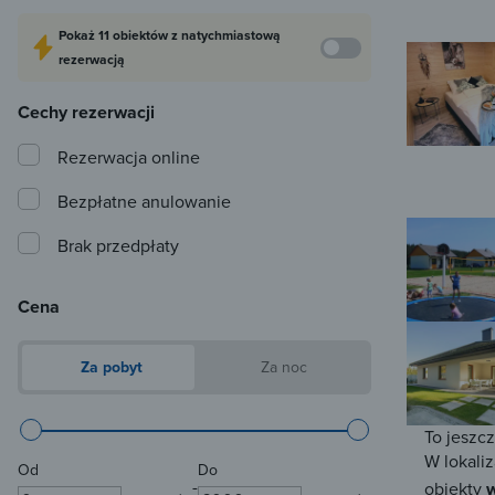
Pokaż
11 obiektów
z natychmiastową
rezerwacją
Cechy rezerwacji
Rezerwacja online
Bezpłatne anulowanie
Brak przedpłaty
Cena
Za pobyt
Za noc
To jeszc
W lokaliz
Od
Do
-
obiekty
w