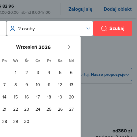
6 82 96
Zaloguj się
Dodaj obiekt
8:00-20:00 · sb-nd 9:00-17:00
Szukaj
2 osoby
Wrzesień
3-osobowy
Pn
Wt
Śr
Cz
Pt
So
Nd
1
2
3
4
5
6
Sortuj:
Nasze propozycje
7
8
9
10
11
12
13
14
15
16
17
18
19
20
21
22
23
24
25
26
27
 od centrum
28
29
30
Przyjazny zwierzętom
od
360 zł