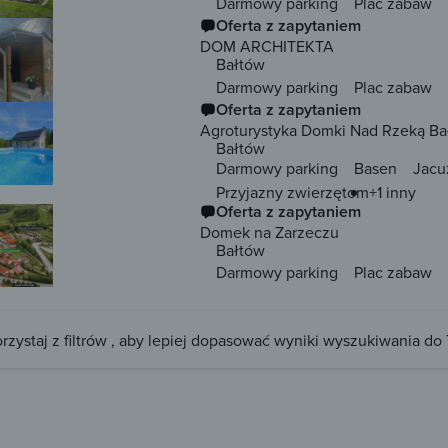
Darmowy parking
Plac zabaw
Oferta z zapytaniem
DOM ARCHITEKTA
Bałtów
Darmowy parking
Plac zabaw
Oferta z zapytaniem
Agroturystyka Domki Nad Rzeką Bał
Bałtów
JACUZZI
Darmowy parking
Basen
Jacu
Przyjazny zwierzętom
+1 inny
Oferta z zapytaniem
Domek na Zarzeczu
Bałtów
Darmowy parking
Plac zabaw
rzystaj z filtrów , aby lepiej dopasować wyniki wyszukiwania do