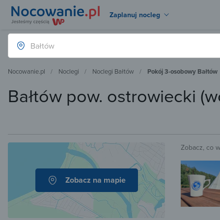
Zaplanuj nocleg
Nocowanie.pl
Noclegi
Noclegi Bałtów
Pokój 3-osobowy Bałtów
Bałtów pow. ostrowiecki (w
Zobacz, co 
Zobacz na mapie