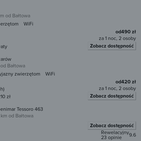
km od Bałtowa
ierzętom
WiFi
od
490 zł
za 1 noc, 2 osoby
Zobacz dostępność
łaty
żarów
 od Bałtowa
yjazny zwierzętom
WiFi
od
420 zł
za 1 noc, 2 osoby
h)
Zobacz dostępność
10 zł
enimar Tessoro 463
 km od Bałtowa
Zobacz dostępność
Rewelacyjny
9.6
23 opinie