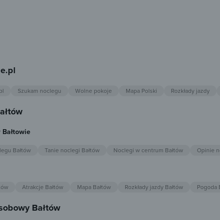
e.pl
pl
Szukam noclegu
Wolne pokoje
Mapa Polski
Rozkłady jazdy
Bałtów
 Bałtowie
legu Bałtów
Tanie noclegi Bałtów
Noclegi w centrum Bałtów
Opinie n
tów
Atrakcje Bałtów
Mapa Bałtów
Rozkłady jazdy Bałtów
Pogoda 
osobowy Bałtów