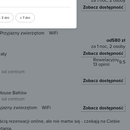
za 1 noc, 2 osoby
Zobacz dostępność
łaty
± 3 dni
± 7 dni
 od centrum
Przyjazny zwierzętom
WiFi
od
580 zł
za 1 noc, 2 osoby
)
Zobacz dostępność
łaty
Rewelacyjny
9.5
13 opinii
 od centrum
Zobacz dostępność
 House Bałtów
 od centrum
yjazny zwierzętom
WiFi
Zobacz dostępność
 rezerwacji online, ale nie martw się - czekają na Ciebie
tania.