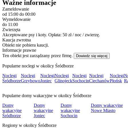
Ważne informacje
Zameldowanie
od 15:00
do 00:00
Wymeldowanie
do 11:00
Zwierzęta
Akceptowane psy i koty. Opłata: 50 zł / noc / zwierzę.
Kaucja zwrotna
Obiekt nie pobiera kaucji.
Informacje prawne
Ten obiekt jest zarządzany przez firmę.
Dowiedz się więcej
Popularne noclegi w okolicy Śródborze
Noclegi
Noclegi
Noclegi
Noclegi
Noclegi
Noclegi
Noclegi
N
Śródborze
Grzybowo
Joniec
Glinojeck
Sochocin
Ciechanów
Płońsk
R
Popularne domy wakacyjne w okolicy Śródborze
Domy
Domy
Domy
Domy wakacyjne
wakacyjne
wakacyjne
wakacyjne
Nowe Miasto
Śródborze
Joniec
Sochocin
Regiony w okolicy Śródborze