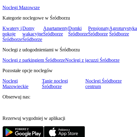
Noclegi Mazowsze
Kategorie noclegowe w Śródborzu
Kwatery i
Domy
Apartamenty
Domki
Pensjonaty
Agroturystyka
pokoje
wakacyjne
Śródborze
Śródborze
Śródborze
Śródborze
Śródborze
Śródborze
Noclegi z udogodnieniami w Śródborzu
Noclegi z parkingiem Śródborze
Noclegi z jacuzzi Śródborze
Pozostałe opcje noclegów
Noclegi
Tanie noclegi
Noclegi Śródborze
Mazowieckie
Śródborze
centrum
Obserwuj nas:
Rezerwuj wygodniej w aplikacji