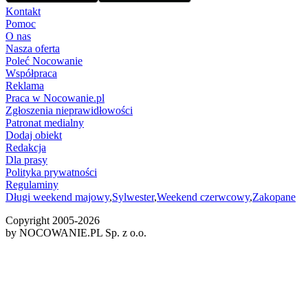
Kontakt
Pomoc
O nas
Nasza oferta
Poleć Nocowanie
Współpraca
Reklama
Praca w Nocowanie.pl
Zgłoszenia nieprawidłowości
Patronat medialny
Dodaj obiekt
Redakcja
Dla prasy
Polityka prywatności
Regulaminy
Długi weekend majowy
,
Sylwester
,
Weekend czerwcowy
,
Zakopane
Copyright 2005-
2026
by NOCOWANIE.PL Sp. z o.o.