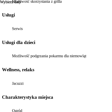
Możliwość skorzystania z grilla
Wybierz daty
Wybierz daty
Usługi
Serwis
usługi dla dzieci
Możliwość podgrzania pokarmu dla niemowląt
Wellness, relaks
Jacuzzi
Charakterystyka miejsca
Ogród