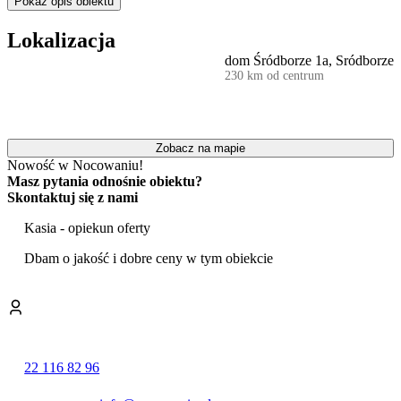
Pokaż opis obiektu
Na terenie posesji przygotowano specjalną strefę relaksu. Goście
mogą bezpłatnie korzystać z
jacuzzi
, które stanowi doskonałe
Lokalizacja
miejsce do odprężenia. Dostępny jest również ogród ze sprzętem do
dom Śródborze 1a, Sródborze
barbecue
, co pozwala na organizację posiłków na świeżym
230 km od centrum
powietrzu. W chłodniejsze wieczory można spędzić czas przy
ogólnodostępnym kominku.
Wyjątkowy klimat wnętrza tworzy
własny kominek
, a dodatkowy
komfort zapewnia prywatna
wanna z hydromasażem
dostępna w
Zobacz na mapie
domku.
Nowość w Nocowaniu!
Masz pytania odnośnie obiektu?
Zmotoryzowani goście mają zapewniony bezpłatny,
prywatny
Skontaktuj się z nami
parking
bezpośrednio na terenie obiektu. Dla rodzin z małymi
dziećmi udostępniono możliwość podgrzania posiłków dla
Kasia - opiekun oferty
niemowląt.
Dbam o jakość i dobre ceny w tym obiekcie
Oferta obiektu nie obejmuje wyżywienia, co daje gościom pełną
swobodę w planowaniu posiłków. Rezerwacja pobytu jest
potwierdzana po dokonaniu przedpłaty w wysokości 100% wartości
rezerwacji za pomocą przelewu bankowego.
Doba hotelowa rozpoczyna się o godzinie 15:00 w dniu przyjazdu i
kończy o 11:00 w dniu wyjazdu. Personel obiektu komunikuje się z
22 116 82 96
gośćmi w języku polskim oraz angielskim.