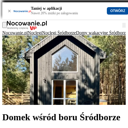
Taniej w aplikacji
×
OTWÓRZ
Nawet 20% zniżki po zalogowaniu
Nocowanie.pl
Noclegi
Noclegi Śródborze
Domy wakacyjne Śródborze
Domek wśród boru Śródborze