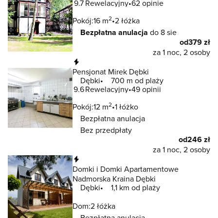
9.7
Rewelacyjny
62 opinie
2
Pokój:
16 m
2 łóżka
Bezpłatna anulacja
do 8 sie
od
379 zł
za 1 noc, 2 osoby
Natychmiastowa rezerwacja
Pensjonat Mirek Dębki
Dębki
700 m od plaży
9.6
Rewelacyjny
49 opinii
2
Pokój:
12 m
1 łóżko
Bezpłatna anulacja
Bez przedpłaty
od
246 zł
za 1 noc, 2 osoby
Natychmiastowa rezerwacja
Domki i Domki Apartamentowe
Nadmorska Kraina Dębki
Dębki
1,1 km od plaży
Dom:
2 łóżka
Bezpłatna anulacja