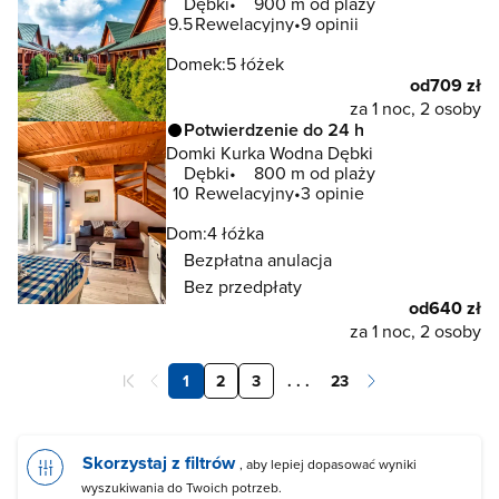
Dębki
900 m od plaży
9.5
Rewelacyjny
9 opinii
Domek:
5 łóżek
od
709 zł
za 1 noc, 2 osoby
Potwierdzenie do 24 h
Domki Kurka Wodna Dębki
Dębki
800 m od plaży
10
Rewelacyjny
3 opinie
Dom:
4 łóżka
Bezpłatna anulacja
Bez przedpłaty
od
640 zł
za 1 noc, 2 osoby
1
2
3
. . .
23
Skorzystaj z filtrów
, aby lepiej dopasować wyniki
wyszukiwania do Twoich potrzeb.