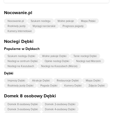
Nocowanie.pl
Nocowanie.pl
Szukam noclegu
Wolne pokoje
Mapa Polski
Rozkłady jazdy
Wyciągi narciarskie
Prognoza pogody
Kamery internetowe
Noclegi Dębki
Popularne w Dębkach
Szukam noclegu Dębki
Wolne pokoje Dębki
Tanie noclegi Dębki
Noclegi w centrum Dębki
Opinie noclegi Dębki
Noclegi nad Morzem
Noclegi na Kaszubach
Noclegi na Kaszubach (Morze)
Dębki
Imprezy Dębki
Atrakcje Dębki
Restauracje Dębki
Mapa Dębki
Rozkłady jazdy Dębki
Pogoda Dębki
Kamery Dębki
Zdjęcia Dębki
Domek 8 osobowy Dębki
Domek 8 osobowy Dębki
Domek 2-osobowy Dębki
Domek 3-osobowy Dębki
Domek 4-osobowy Dębki