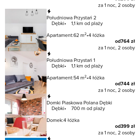
za 1 noc, 2 osoby
Natychmiastowa rezerwacja
Południowa Przystań 2
Dębki
1,1 km od plaży
2
Apartament:
62 m
4 łóżka
od
764 zł
za 1 noc, 2 osoby
Natychmiastowa rezerwacja
Południowa Przystań 1
Dębki
1,1 km od plaży
2
Apartament:
54 m
4 łóżka
od
744 zł
za 1 noc, 2 osoby
Natychmiastowa rezerwacja
Domki Piaskowa Polana Dębki
Dębki
700 m od plaży
Domek:
4 łóżka
od
399 zł
za 1 noc, 2 osoby
Natychmiastowa rezerwacja