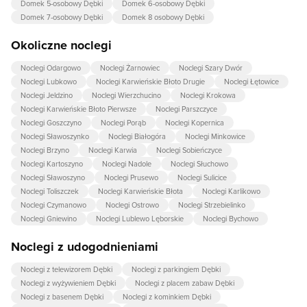
Domek 5-osobowy Dębki
Domek 6-osobowy Dębki
Domek 7-osobowy Dębki
Domek 8 osobowy Dębki
Okoliczne noclegi
Noclegi Odargowo
Noclegi Żarnowiec
Noclegi Szary Dwór
Noclegi Lubkowo
Noclegi Karwieńskie Błoto Drugie
Noclegi Łętowice
Noclegi Jeldzino
Noclegi Wierzchucino
Noclegi Krokowa
Noclegi Karwieńskie Błoto Pierwsze
Noclegi Parszczyce
Noclegi Goszczyno
Noclegi Porąb
Noclegi Kopernica
Noclegi Sławoszynko
Noclegi Białogóra
Noclegi Minkowice
Noclegi Brzyno
Noclegi Karwia
Noclegi Sobieńczyce
Noclegi Kartoszyno
Noclegi Nadole
Noclegi Słuchowo
Noclegi Sławoszyno
Noclegi Prusewo
Noclegi Sulicice
Noclegi Toliszczek
Noclegi Karwieńskie Błota
Noclegi Karlikowo
Noclegi Czymanowo
Noclegi Ostrowo
Noclegi Strzebielinko
Noclegi Gniewino
Noclegi Lublewo Lęborskie
Noclegi Bychowo
Noclegi z udogodnieniami
Noclegi z telewizorem Dębki
Noclegi z parkingiem Dębki
Noclegi z wyżywieniem Dębki
Noclegi z placem zabaw Dębki
Noclegi z basenem Dębki
Noclegi z kominkiem Dębki