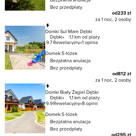
Bez przedpłaty
od
233 zł
za 1 noc, 2 osoby
Natychmiastowa rezerwacja
Domki Sul Mare Dębki
Dębki
1,1 km od plaży
9.7
Rewelacyjny
1 opinia
Domek:
5 łóżek
Bezpłatna anulacja
Bez przedpłaty
od
812 zł
za 1 noc, 2 osoby
Natychmiastowa rezerwacja
Domki Biały Żagiel Dębki
Dębki
1,1 km od plaży
9.9
Rewelacyjny
8 opinii
Domek:
5 łóżek
Bezpłatna anulacja
Bez przedpłaty
od
295 zł