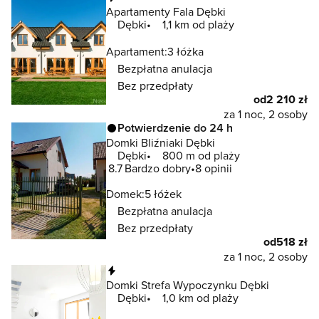
Apartamenty Fala Dębki
Dębki
1,1 km od plaży
Apartament:
3 łóżka
Bezpłatna anulacja
Bez przedpłaty
od
2 210 zł
za 1 noc, 2 osoby
Potwierdzenie do 24 h
Domki Bliźniaki Dębki
Dębki
800 m od plaży
8.7
Bardzo dobry
8 opinii
Domek:
5 łóżek
Bezpłatna anulacja
Bez przedpłaty
od
518 zł
za 1 noc, 2 osoby
Natychmiastowa rezerwacja
Domki Strefa Wypoczynku Dębki
Dębki
1,0 km od plaży