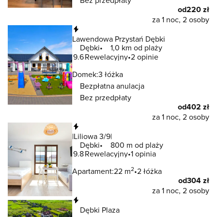
Bez przedpłaty
od
220 zł
za 1 noc, 2 osoby
Natychmiastowa rezerwacja
Lawendowa Przystań Dębki
Dębki
1,0 km od plaży
9.6
Rewelacyjny
2 opinie
Domek:
3 łóżka
Bezpłatna anulacja
Bez przedpłaty
od
402 zł
za 1 noc, 2 osoby
Natychmiastowa rezerwacja
|Liliowa 3/9|
Dębki
800 m od plaży
9.8
Rewelacyjny
1 opinia
2
Apartament:
22 m
2 łóżka
od
304 zł
za 1 noc, 2 osoby
Natychmiastowa rezerwacja
Dębki Plaza