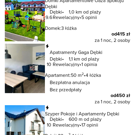
Domki Apartamentowe Oaza Spokoju
Dębki
Dębki
1,0 km od plaży
9.6
Rewelacyjny
5 opinii
Domek:
3 łóżka
od
415 zł
za 1 noc, 2 osoby
Natychmiastowa rezerwacja
Apatramenty Gaga Dębki
Dębki
1,1 km od plaży
10
Rewelacyjny
1 opinia
2
Apartament:
50 m
4 łóżka
Bezpłatna anulacja
Bez przedpłaty
od
450 zł
za 1 noc, 2 osoby
Natychmiastowa rezerwacja
Szyper Pokoje i Apartamenty Dębki
Dębki
600 m od plaży
10
Rewelacyjny
17 opinii
2