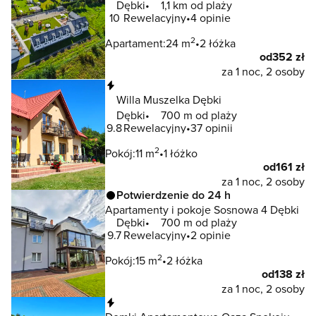
Dębki
1,1 km od plaży
10
Rewelacyjny
4 opinie
2
Apartament:
24 m
2 łóżka
od
352 zł
za 1 noc, 2 osoby
Natychmiastowa rezerwacja
Willa Muszelka Dębki
Dębki
700 m od plaży
9.8
Rewelacyjny
37 opinii
2
Pokój:
11 m
1 łóżko
od
161 zł
za 1 noc, 2 osoby
Potwierdzenie do 24 h
Apartamenty i pokoje Sosnowa 4 Dębki
Dębki
700 m od plaży
9.7
Rewelacyjny
2 opinie
2
Pokój:
15 m
2 łóżka
od
138 zł
za 1 noc, 2 osoby
Natychmiastowa rezerwacja