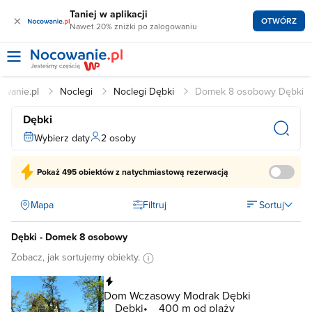
Taniej w aplikacji
×
OTWÓRZ
Nawet 20% zniżki po zalogowaniu
owanie.pl
Noclegi
Noclegi Dębki
Domek 8 osobowy Dębki
Dębki
Wybierz daty
2 osoby
Pokaż
495 obiektów
z natychmiastową rezerwacją
Mapa
Filtruj
Sortuj
Dębki - Domek 8 osobowy
Zobacz, jak sortujemy obiekty.
Natychmiastowa rezerwacja
Dom Wczasowy Modrak Dębki
Dębki
400 m od plaży