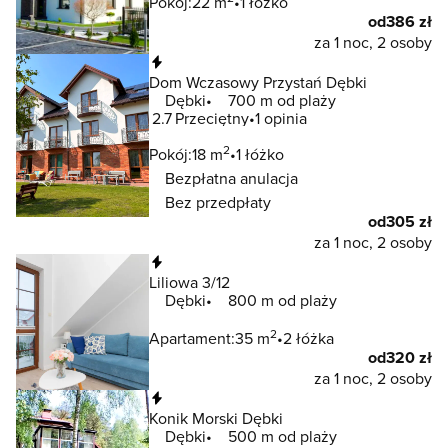
Pokój:
22 m
1 łóżko
od
386 zł
za 1 noc, 2 osoby
Natychmiastowa rezerwacja
Dom Wczasowy Przystań Dębki
Dębki
700 m od plaży
2.7
Przeciętny
1 opinia
2
Pokój:
18 m
1 łóżko
Bezpłatna anulacja
Bez przedpłaty
od
305 zł
za 1 noc, 2 osoby
Natychmiastowa rezerwacja
Liliowa 3/12
Dębki
800 m od plaży
2
Apartament:
35 m
2 łóżka
od
320 zł
za 1 noc, 2 osoby
Natychmiastowa rezerwacja
Konik Morski Dębki
Dębki
500 m od plaży