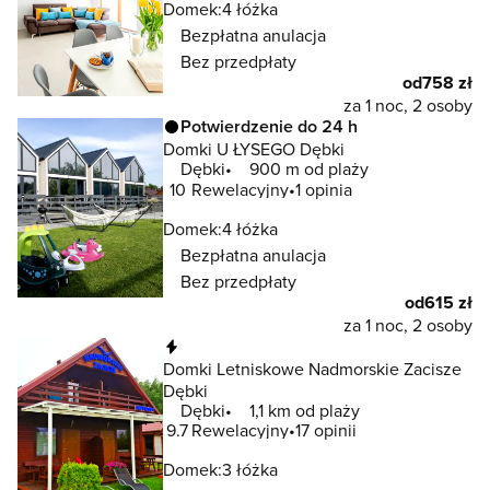
Domek:
4 łóżka
Bezpłatna anulacja
Bez przedpłaty
od
758 zł
za 1 noc, 2 osoby
Potwierdzenie do 24 h
Domki U ŁYSEGO Dębki
Dębki
900 m od plaży
10
Rewelacyjny
1 opinia
Domek:
4 łóżka
Bezpłatna anulacja
Bez przedpłaty
od
615 zł
za 1 noc, 2 osoby
Natychmiastowa rezerwacja
Domki Letniskowe Nadmorskie Zacisze
Dębki
Dębki
1,1 km od plaży
9.7
Rewelacyjny
17 opinii
Domek:
3 łóżka