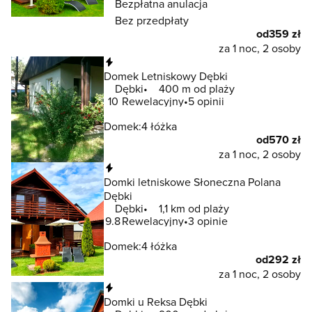
Bezpłatna anulacja
Bez przedpłaty
od
359 zł
za 1 noc, 2 osoby
Natychmiastowa rezerwacja
Domek Letniskowy Dębki
Dębki
400 m od plaży
10
Rewelacyjny
5 opinii
Domek:
4 łóżka
od
570 zł
za 1 noc, 2 osoby
Natychmiastowa rezerwacja
Domki letniskowe Słoneczna Polana
Dębki
Dębki
1,1 km od plaży
9.8
Rewelacyjny
3 opinie
Domek:
4 łóżka
od
292 zł
za 1 noc, 2 osoby
Natychmiastowa rezerwacja
Domki u Reksa Dębki