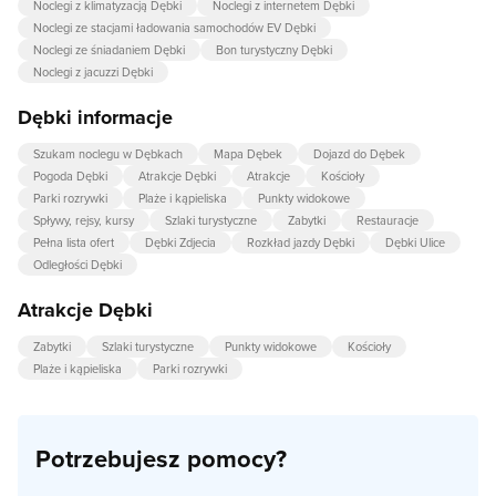
Noclegi z klimatyzacją Dębki
Noclegi z internetem Dębki
Noclegi ze stacjami ładowania samochodów EV Dębki
Noclegi ze śniadaniem Dębki
Bon turystyczny Dębki
Noclegi z jacuzzi Dębki
Dębki informacje
Szukam noclegu w Dębkach
Mapa Dębek
Dojazd do Dębek
Pogoda Dębki
Atrakcje Dębki
Atrakcje
Kościoły
Parki rozrywki
Plaże i kąpieliska
Punkty widokowe
Spływy, rejsy, kursy
Szlaki turystyczne
Zabytki
Restauracje
Pełna lista ofert
Dębki Zdjecia
Rozkład jazdy Dębki
Dębki Ulice
Odległości Dębki
Atrakcje Dębki
Zabytki
Szlaki turystyczne
Punkty widokowe
Kościoły
Plaże i kąpieliska
Parki rozrywki
Potrzebujesz pomocy?