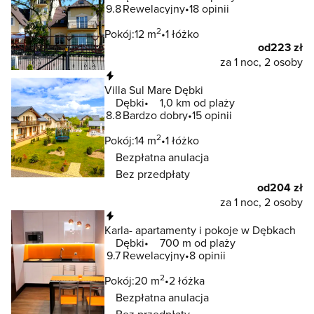
9.8
Rewelacyjny
18 opinii
2
Pokój:
12 m
1 łóżko
od
223 zł
za 1 noc, 2 osoby
Natychmiastowa rezerwacja
Villa Sul Mare Dębki
Dębki
1,0 km od plaży
8.8
Bardzo dobry
15 opinii
2
Pokój:
14 m
1 łóżko
Bezpłatna anulacja
Bez przedpłaty
od
204 zł
za 1 noc, 2 osoby
Natychmiastowa rezerwacja
Karla- apartamenty i pokoje w Dębkach
Dębki
700 m od plaży
9.7
Rewelacyjny
8 opinii
2
Pokój:
20 m
2 łóżka
Bezpłatna anulacja