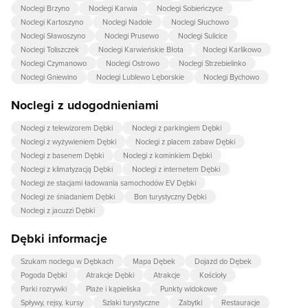
Noclegi Brzyno
Noclegi Karwia
Noclegi Sobieńczyce
Noclegi Kartoszyno
Noclegi Nadole
Noclegi Słuchowo
Noclegi Sławoszyno
Noclegi Prusewo
Noclegi Sulicice
Noclegi Toliszczek
Noclegi Karwieńskie Błota
Noclegi Karlikowo
Noclegi Czymanowo
Noclegi Ostrowo
Noclegi Strzebielinko
Noclegi Gniewino
Noclegi Lublewo Lęborskie
Noclegi Bychowo
Noclegi z udogodnieniami
Noclegi z telewizorem Dębki
Noclegi z parkingiem Dębki
Noclegi z wyżywieniem Dębki
Noclegi z placem zabaw Dębki
Noclegi z basenem Dębki
Noclegi z kominkiem Dębki
Noclegi z klimatyzacją Dębki
Noclegi z internetem Dębki
Noclegi ze stacjami ładowania samochodów EV Dębki
Noclegi ze śniadaniem Dębki
Bon turystyczny Dębki
Noclegi z jacuzzi Dębki
Dębki informacje
Szukam noclegu w Dębkach
Mapa Dębek
Dojazd do Dębek
Pogoda Dębki
Atrakcje Dębki
Atrakcje
Kościoły
Parki rozrywki
Plaże i kąpieliska
Punkty widokowe
Spływy, rejsy, kursy
Szlaki turystyczne
Zabytki
Restauracje