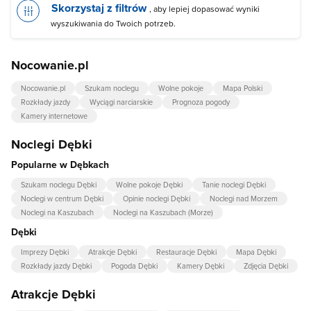
Skorzystaj z filtrów
, aby lepiej dopasować wyniki
wyszukiwania do Twoich potrzeb.
Nocowanie.pl
Nocowanie.pl
Szukam noclegu
Wolne pokoje
Mapa Polski
Rozkłady jazdy
Wyciągi narciarskie
Prognoza pogody
Kamery internetowe
Noclegi Dębki
Popularne w Dębkach
Szukam noclegu Dębki
Wolne pokoje Dębki
Tanie noclegi Dębki
Noclegi w centrum Dębki
Opinie noclegi Dębki
Noclegi nad Morzem
Noclegi na Kaszubach
Noclegi na Kaszubach (Morze)
Dębki
Imprezy Dębki
Atrakcje Dębki
Restauracje Dębki
Mapa Dębki
Rozkłady jazdy Dębki
Pogoda Dębki
Kamery Dębki
Zdjęcia Dębki
Atrakcje Dębki