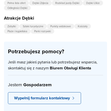
Pełna lista ofert
Dębki Zdjecia
Rozkład jazdy Dębki
Dębki Ulice
Odległości Dębki
Atrakcje Dębki
Zabytki
Szlaki turystyczne
Punkty widokowe
Kościoły
Plaże i kąpieliska
Parki rozrywki
Potrzebujesz pomocy?
Jeśli masz jakieś pytania lub potrzebujesz wsparcia,
skontaktuj się z naszym
Biurem Obsługi Klienta
Jestem
Gospodarzem
Wypełnij formularz kontaktowy