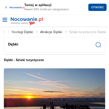
Taniej w aplikacji
×
OTWÓRZ
Nawet 20% zniżki po zalogowaniu
e.pl
Noclegi Dębki
Atrakcje Dębki
Szlaki turystyczne Dębki
Dębki
Dębki - Szlaki turystyczne