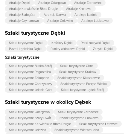
Atrakcje Dębki
Atrakcje Odargowo
Atrakcje Żarnowiec
Atrakcje Karwieńskie Błoto Drugie
Atrakcje Krokowa
Atrakcje Białogóra
Atrakcje Karwia
Atrakcje Nadole
Atrakcje Czymanowo
Atrakcje Gniewino
Atrakcje Lubiatowo
Szlaki turystyczne Dębki
Szlaki turystyczne Dębki
Kościoły Dębki
Parki rozrywki Dębki
Plaże i kąpieliska Dębki
Punkty widokowe Dębki
Zabytki Dębki
Szlaki turystyczne
Szlaki turystyczne Busko-Zdrój
Szlaki turystyczne Cisna
Szlaki turystyczne Pogorzelica
Szlaki turystyczne Kraków
Szlaki turystyczne Zakopane
Szlaki turystyczne Kluszkowce
Szlaki turystyczne Charzykowy
Szlaki turystyczne Poręba Wielka
Szlaki turystyczne Jelenia Góra
Szlaki turystyczne Lądek-Zdrój
Szlaki turystyczne w okolicy Dębek
Szlaki turystyczne Odargowo
Szlaki turystyczne Żarnowiec
Szlaki turystyczne Szary Dwór
Szlaki turystyczne Lubkowo
Szlaki turystyczne Karwieńskie Błoto Drugie
Szlaki turystyczne Łętowice
Szlaki turystyczne Jeldzino
Szlaki turystyczne Wierzchucino