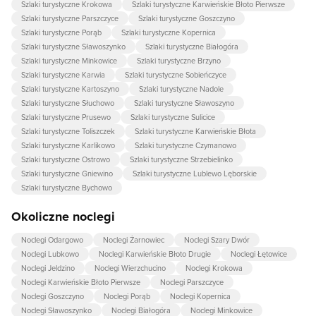
Szlaki turystyczne Krokowa
Szlaki turystyczne Karwieńskie Błoto Pierwsze
Szlaki turystyczne Parszczyce
Szlaki turystyczne Goszczyno
Szlaki turystyczne Porąb
Szlaki turystyczne Kopernica
Szlaki turystyczne Sławoszynko
Szlaki turystyczne Białogóra
Szlaki turystyczne Minkowice
Szlaki turystyczne Brzyno
Szlaki turystyczne Karwia
Szlaki turystyczne Sobieńczyce
Szlaki turystyczne Kartoszyno
Szlaki turystyczne Nadole
Szlaki turystyczne Słuchowo
Szlaki turystyczne Sławoszyno
Szlaki turystyczne Prusewo
Szlaki turystyczne Sulicice
Szlaki turystyczne Toliszczek
Szlaki turystyczne Karwieńskie Błota
Szlaki turystyczne Karlikowo
Szlaki turystyczne Czymanowo
Szlaki turystyczne Ostrowo
Szlaki turystyczne Strzebielinko
Szlaki turystyczne Gniewino
Szlaki turystyczne Lublewo Lęborskie
Szlaki turystyczne Bychowo
Okoliczne noclegi
Noclegi Odargowo
Noclegi Żarnowiec
Noclegi Szary Dwór
Noclegi Lubkowo
Noclegi Karwieńskie Błoto Drugie
Noclegi Łętowice
Noclegi Jeldzino
Noclegi Wierzchucino
Noclegi Krokowa
Noclegi Karwieńskie Błoto Pierwsze
Noclegi Parszczyce
Noclegi Goszczyno
Noclegi Porąb
Noclegi Kopernica
Noclegi Sławoszynko
Noclegi Białogóra
Noclegi Minkowice