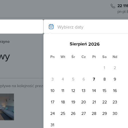
22 11
pn-pt 
Wybierz daty
irzyno
Sierpień
owy
Pn
Wt
Śr
Cz
Pt
So
Nd
1
2
3
4
5
6
7
8
9
wpływa na kolejność prezentowanych obiektów.
Sprawdź.
10
11
12
13
14
15
16
Natychmiastowa rezerwacja
Pokoje Gościnne Janosik Dźwirzyn
17
18
19
20
21
22
23
Dźwirzyno
30
Pokaż na mapie
24
25
26
27
28
29
30
Darmowy parking
WiFi
Pokój 2-osobowy
31
2