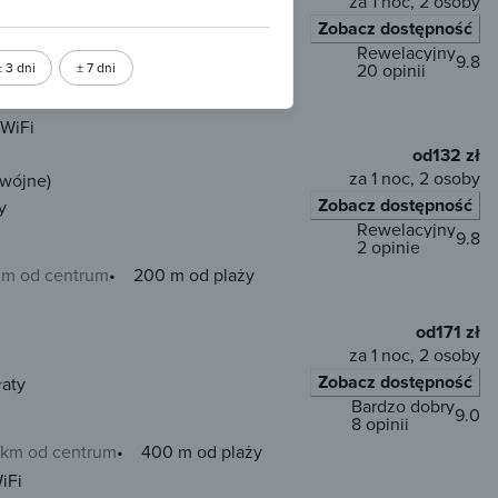
za 1 noc, 2 osoby
Zobacz dostępność
rzedpłata 68 zł
Rewelacyjny
9.8
± 3 dni
± 7 dni
20 opinii
0 m od centrum
600 m od plaży
WiFi
od
132 zł
za 1 noc, 2 osoby
dwójne)
Zobacz dostępność
y
Rewelacyjny
9.8
2 opinie
 m od centrum
200 m od plaży
od
171 zł
za 1 noc, 2 osoby
Zobacz dostępność
łaty
Bardzo dobry
9.0
8 opinii
5 km od centrum
400 m od plaży
iFi