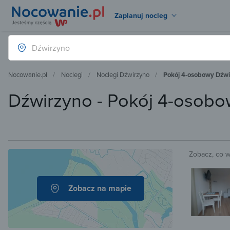
Zaplanuj nocleg
Nocowanie.pl
Noclegi
Noclegi Dźwirzyno
Pokój 4-osobowy Dźw
Dźwirzyno - Pokój 4-osob
Zobacz, co 
Zobacz na mapie