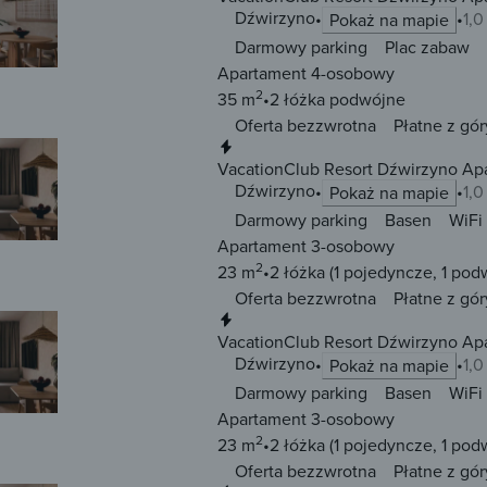
Dźwirzyno
1,
Pokaż na mapie
Darmowy parking
Plac zabaw
Apartament 4-osobowy
2
35 m
2 łóżka
podwójne
Oferta bezzwrotna
Płatne z gór
Natychmiastowa rezerwacja
VacationClub Resort Dźwirzyno Ap
Dźwirzyno
1,
Pokaż na mapie
Darmowy parking
Basen
WiFi
Apartament 3-osobowy
2
23 m
2 łóżka
(1 pojedyncze, 1 pod
Oferta bezzwrotna
Płatne z gór
Natychmiastowa rezerwacja
VacationClub Resort Dźwirzyno Ap
Dźwirzyno
1,
Pokaż na mapie
Darmowy parking
Basen
WiFi
Apartament 3-osobowy
2
23 m
2 łóżka
(1 pojedyncze, 1 pod
Oferta bezzwrotna
Płatne z gór