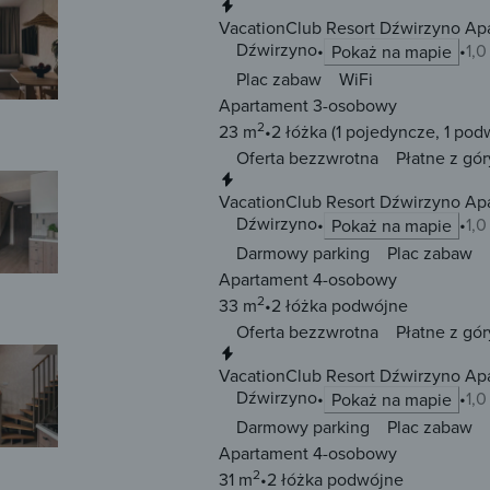
Natychmiastowa rezerwacja
VacationClub Resort Dźwirzyno Ap
Dźwirzyno
1,
Pokaż na mapie
Plac zabaw
WiFi
Apartament 3-osobowy
2
23 m
2 łóżka
(1 pojedyncze, 1 pod
Oferta bezzwrotna
Płatne z gór
Natychmiastowa rezerwacja
VacationClub Resort Dźwirzyno Ap
Dźwirzyno
1,
Pokaż na mapie
Darmowy parking
Plac zabaw
Apartament 4-osobowy
2
33 m
2 łóżka
podwójne
Oferta bezzwrotna
Płatne z gór
Natychmiastowa rezerwacja
VacationClub Resort Dźwirzyno Ap
Dźwirzyno
1,
Pokaż na mapie
Darmowy parking
Plac zabaw
Apartament 4-osobowy
2
31 m
2 łóżka
podwójne