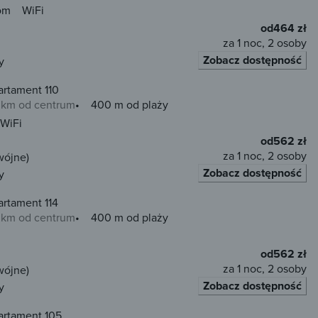
om
WiFi
od
464 zł
za 1 noc, 2 osoby
Zobacz dostępność
y
artament 110
0 km od centrum
400 m od plaży
WiFi
od
562 zł
za 1 noc, 2 osoby
wójne)
Zobacz dostępność
y
rtament 114
0 km od centrum
400 m od plaży
od
562 zł
za 1 noc, 2 osoby
wójne)
Zobacz dostępność
y
artament 105