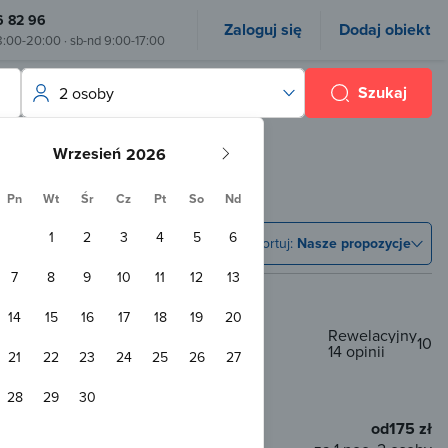
6 82 96
Zaloguj się
Dodaj obiekt
8:00-20:00 · sb-nd 9:00-17:00
Szukaj
2 osoby
Wrzesień
Pn
Wt
Śr
Cz
Pt
So
Nd
1
2
3
4
5
6
Sortuj:
Nasze propozycje
7
8
9
10
11
12
13
14
15
16
17
18
19
20
Rewelacyjny
10
14 opinii
o
21
22
23
24
25
26
27
0 m od centrum
400 m od plaży
28
29
30
od
175 zł