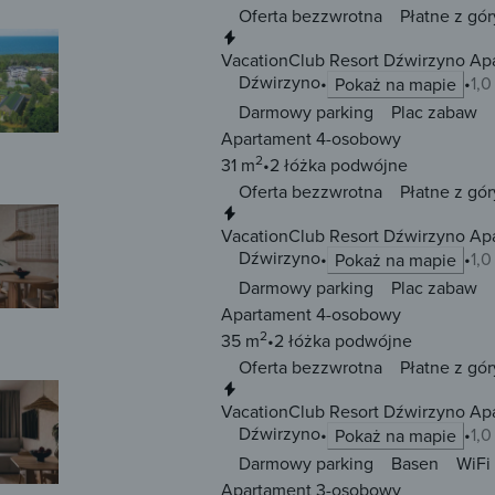
Oferta bezzwrotna
Płatne z gór
Natychmiastowa rezerwacja
VacationClub Resort Dźwirzyno Ap
Dźwirzyno
1,
Pokaż na mapie
Darmowy parking
Plac zabaw
Apartament 4-osobowy
2
31 m
2 łóżka
podwójne
Oferta bezzwrotna
Płatne z gór
Natychmiastowa rezerwacja
VacationClub Resort Dźwirzyno Ap
Dźwirzyno
1,
Pokaż na mapie
Darmowy parking
Plac zabaw
Apartament 4-osobowy
2
35 m
2 łóżka
podwójne
Oferta bezzwrotna
Płatne z gór
Natychmiastowa rezerwacja
VacationClub Resort Dźwirzyno Ap
Dźwirzyno
1,
Pokaż na mapie
Darmowy parking
Basen
WiFi
Apartament 3-osobowy