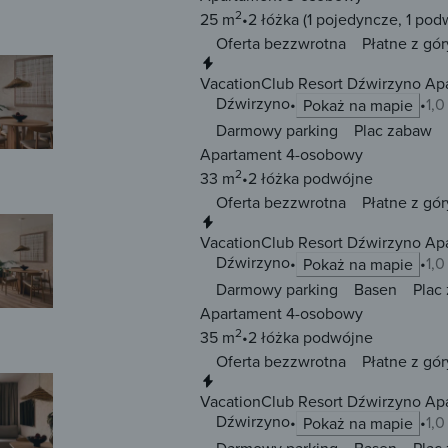
2
25 m
2 łóżka
(1 pojedyncze, 1 pod
Oferta bezzwrotna
Płatne z gór
Natychmiastowa rezerwacja
VacationClub Resort Dźwirzyno Ap
Dźwirzyno
1,
Pokaż na mapie
Darmowy parking
Plac zabaw
Apartament 4-osobowy
2
33 m
2 łóżka
podwójne
Oferta bezzwrotna
Płatne z gór
Natychmiastowa rezerwacja
VacationClub Resort Dźwirzyno Ap
Dźwirzyno
1,
Pokaż na mapie
Darmowy parking
Basen
Plac
Apartament 4-osobowy
2
35 m
2 łóżka
podwójne
Oferta bezzwrotna
Płatne z gór
Natychmiastowa rezerwacja
VacationClub Resort Dźwirzyno Ap
Dźwirzyno
1,
Pokaż na mapie