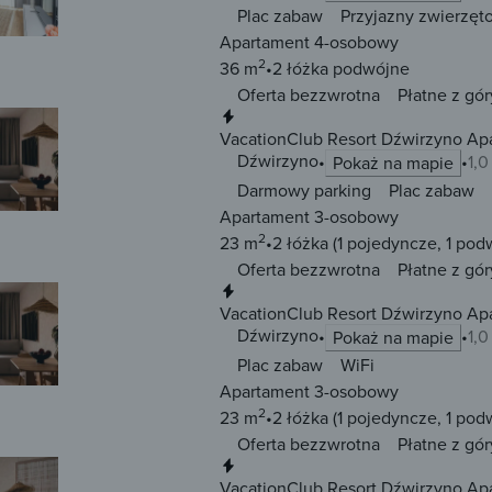
Plac zabaw
Przyjazny zwierzęt
Apartament 4-osobowy
2
36 m
2 łóżka
podwójne
Oferta bezzwrotna
Płatne z gór
Natychmiastowa rezerwacja
VacationClub Resort Dźwirzyno Ap
Dźwirzyno
1,
Pokaż na mapie
Darmowy parking
Plac zabaw
Apartament 3-osobowy
2
23 m
2 łóżka
(1 pojedyncze, 1 pod
Oferta bezzwrotna
Płatne z gór
Natychmiastowa rezerwacja
VacationClub Resort Dźwirzyno Apa
Dźwirzyno
1,
Pokaż na mapie
Plac zabaw
WiFi
Apartament 3-osobowy
2
23 m
2 łóżka
(1 pojedyncze, 1 pod
Oferta bezzwrotna
Płatne z gór
Natychmiastowa rezerwacja
VacationClub Resort Dźwirzyno Ap