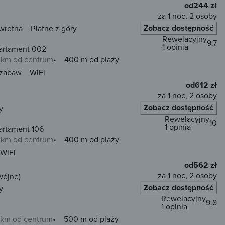
od
244 zł
za 1 noc, 2 osoby
Zobacz dostępność
wrotna
Płatne z góry
Rewelacyjny
9.7
1 opinia
artament 002
0 km od centrum
400 m od plaży
 zabaw
WiFi
od
612 zł
za 1 noc, 2 osoby
Zobacz dostępność
y
Rewelacyjny
10
1 opinia
artament 106
0 km od centrum
400 m od plaży
WiFi
od
562 zł
za 1 noc, 2 osoby
wójne)
Zobacz dostępność
y
Rewelacyjny
9.8
1 opinia
6 km od centrum
500 m od plaży