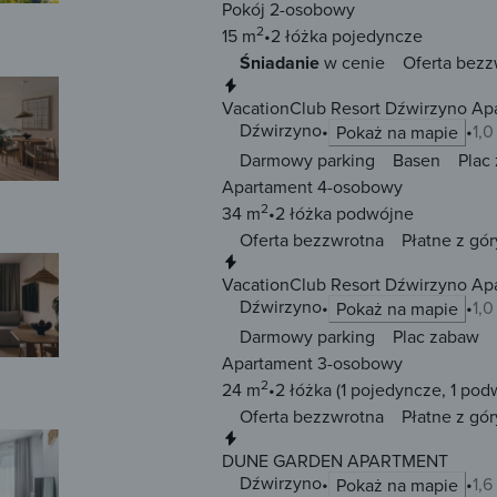
Pokój 2-osobowy
2
15 m
2 łóżka
pojedyncze
Śniadanie
w cenie
Oferta bezz
Natychmiastowa rezerwacja
VacationClub Resort Dźwirzyno Ap
Dźwirzyno
1,
Pokaż na mapie
Darmowy parking
Basen
Plac
Apartament 4-osobowy
2
34 m
2 łóżka
podwójne
Oferta bezzwrotna
Płatne z gór
Natychmiastowa rezerwacja
VacationClub Resort Dźwirzyno Ap
Dźwirzyno
1,
Pokaż na mapie
Darmowy parking
Plac zabaw
Apartament 3-osobowy
2
24 m
2 łóżka
(1 pojedyncze, 1 pod
Oferta bezzwrotna
Płatne z gór
Natychmiastowa rezerwacja
DUNE GARDEN APARTMENT
Dźwirzyno
1,
Pokaż na mapie