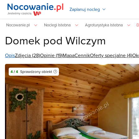
Zaplanuj nocleg
Nocowanie.pl
Noclegi Istebna
Agroturystyka Istebna
D
Domek pod Wilczym
Opis
Zdjęcia (28)
Opinie (19)
Mapa
Cennik
Oferty specjalne (4)
Ok
4
/
4
Sprawdzony obiekt