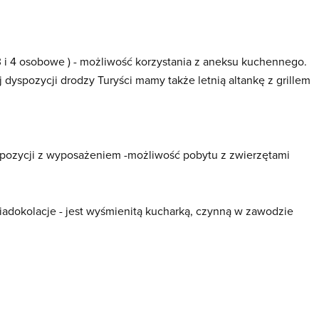
 i 4 osobowe ) - możliwość korzystania z aneksu kuchennego.
yspozycji drodzy Turyści mamy także letnią altankę z grillem
yspozycji z wyposażeniem -możliwość pobytu z zwierzętami
adokolacje - jest wyśmienitą kucharką, czynną w zawodzie