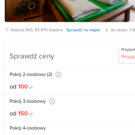
Istebna
943, 43-470
Istebna
Sprawdź na mapie
do stoku:
1.
Przyjaz
Sprawdź ceny
Pokój 2-osobowy (2)
od
100
zł
Pokój 3-osobowy
od
150
zł
Pokój 4-osobowy