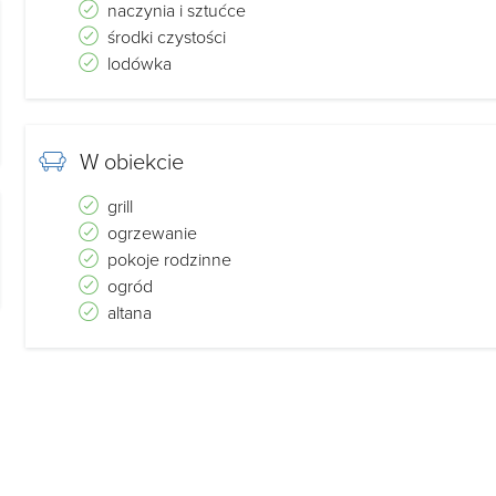
naczynia i sztućce
środki czystości
lodówka
W obiekcie
grill
ogrzewanie
pokoje rodzinne
ogród
altana