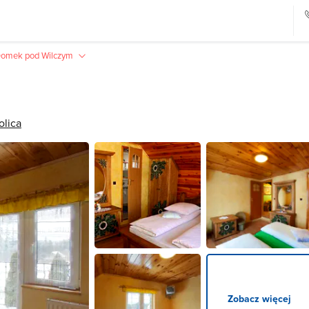
omek pod Wilczym
olica
Zobacz więcej