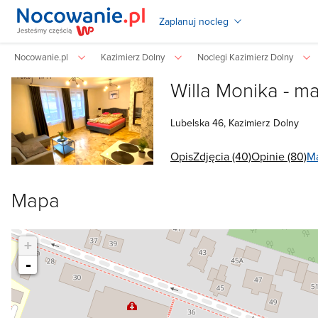
Zaplanuj nocleg
Nocowanie.pl
Kazimierz Dolny
Noclegi Kazimierz Dolny
Willa Monika - m
Lubelska
46,
Kazimierz Dolny
Opis
Zdjęcia (40)
Opinie (80)
M
Mapa
+
-