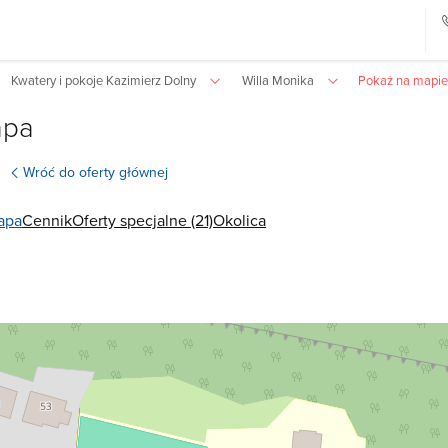
Kwatery i pokoje Kazimierz Dolny
Willa Monika
Pokaż na mapie
apa
Wróć do oferty głównej
apa
Cennik
Oferty specjalne (21)
Okolica