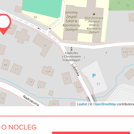
Leaflet
| ©
OpenStreetMap
contributor
 O NOCLEG