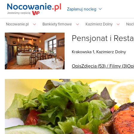
Zaplanuj nocleg
Nocowanie.pl
Bankiety firmowe
Kazimierz Dolny
Nocl
Pensjonat i Rest
Krakowska
1,
Kazimierz Dolny
Opis
Zdjęcia (53) / Filmy (3)
Opi