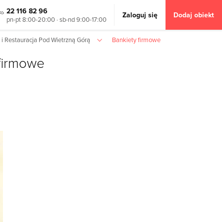
22 116 82 96
Zaloguj się
Dodaj obiekt
pn-pt 8:00-20:00 · sb-nd 9:00-17:00
 i Restauracja Pod Wietrzną Górą
Bankiety firmowe
 firmowe