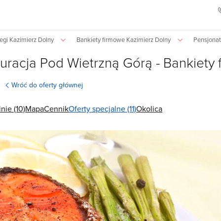
egi Kazimierz Dolny
Bankiety firmowe Kazimierz Dolny
Pensjonat
auracja Pod Wietrzną Górą - Bankiety
Wróć do oferty głównej
nie (10)
Mapa
Cennik
Oferty specjalne (11)
Okolica