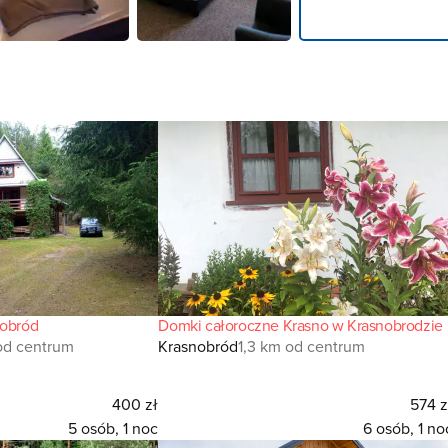
nobród
Domki całoroczne Krasno w Krasnobrodzie
od centrum
Krasnobród
1,3 km od centrum
400 zł
574 z
5 osób, 1 noc
6 osób, 1 no