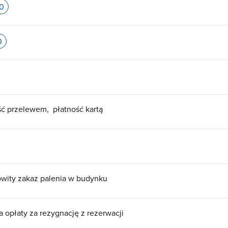
00
0
ść przelewem
płatność kartą
wity zakaz palenia w budynku
a opłaty za rezygnację z rezerwacji