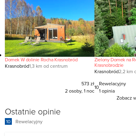
Domek W dolinie Rocha Krasnobród
Zielony Domek na R
Krasnobrodzie
Krasnobród
1,3 km od centrum
Krasnobród
2,2 km 
573 zł
Rewelacyjny
10
2 osoby, 1 noc
1 opinia
Zobacz ws
Ostatnie opinie
10
Rewelacyjny