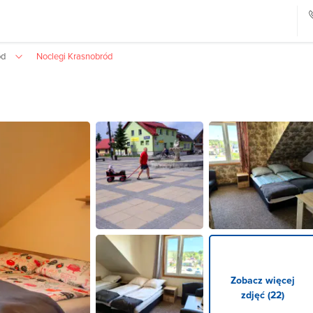
ód
Noclegi Krasnobród
Zobacz więcej
zdjęć (22)