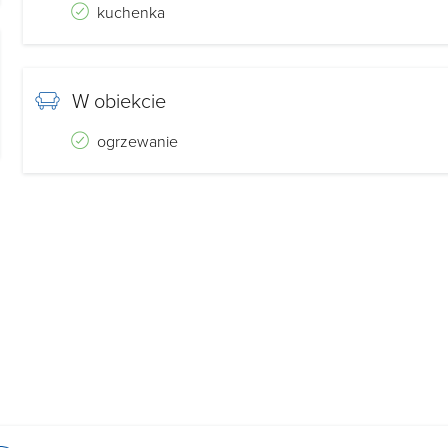
kuchenka
W obiekcie
ogrzewanie