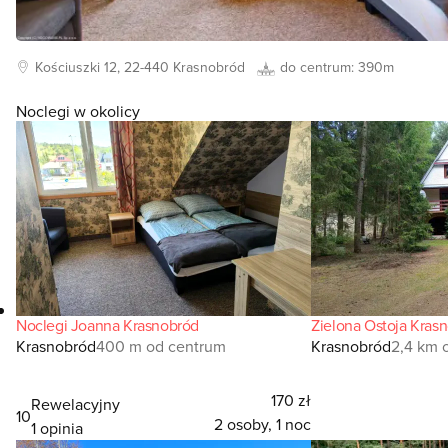
Kościuszki
12, 22-440
Krasnobród
do centrum:
390m
Noclegi w okolicy
Noclegi Joanna Krasnobród
Zielona Ostoja Kras
Krasnobród
400 m od centrum
Krasnobród
2,4 km 
170 zł
Rewelacyjny
10
2 osoby, 1 noc
1 opinia