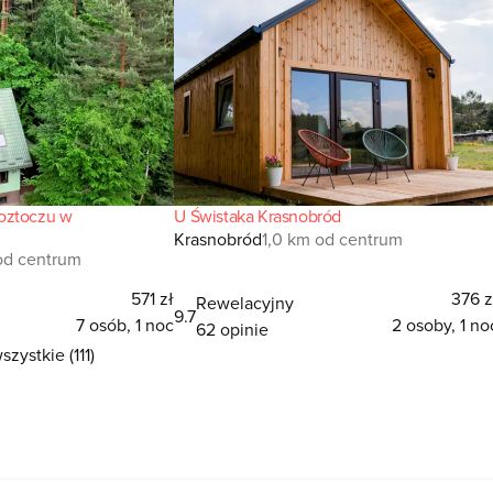
oztoczu w
U Świstaka Krasnobród
Krasnobród
1,0 km od centrum
od centrum
571 zł
376 z
Rewelacyjny
9.7
7 osób, 1 noc
2 osoby, 1 no
62 opinie
zystkie (111)