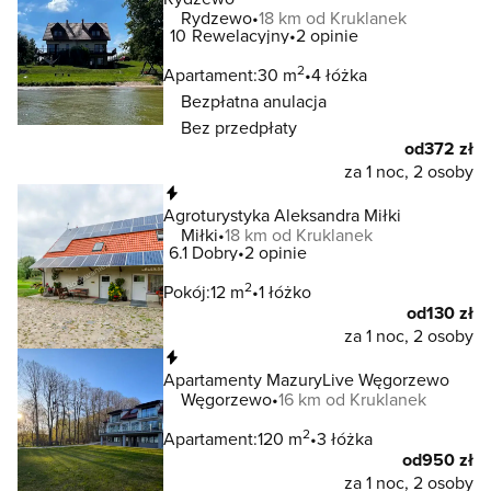
Rydzewo
18 km od Kruklanek
10
Rewelacyjny
2 opinie
2
Apartament:
30 m
4 łóżka
Bezpłatna anulacja
Bez przedpłaty
od
372 zł
za 1 noc, 2 osoby
Natychmiastowa rezerwacja
Agroturystyka Aleksandra Miłki
Miłki
18 km od Kruklanek
6.1
Dobry
2 opinie
2
Pokój:
12 m
1 łóżko
od
130 zł
za 1 noc, 2 osoby
Natychmiastowa rezerwacja
Apartamenty MazuryLive Węgorzewo
Węgorzewo
16 km od Kruklanek
2
Apartament:
120 m
3 łóżka
od
950 zł
za 1 noc, 2 osoby