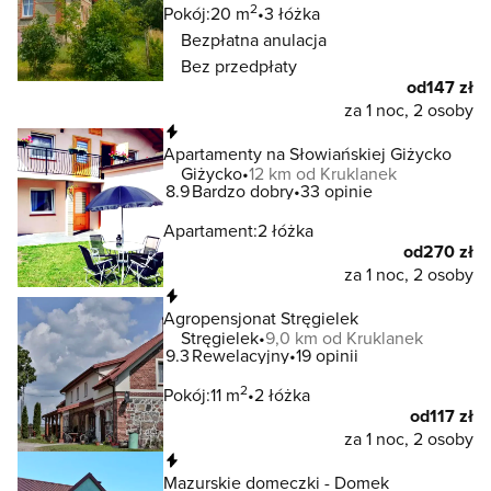
2
Pokój:
20 m
3 łóżka
Bezpłatna anulacja
Bez przedpłaty
od
147 zł
za 1 noc, 2 osoby
Natychmiastowa rezerwacja
Apartamenty na Słowiańskiej Giżycko
Giżycko
12 km od Kruklanek
8.9
Bardzo dobry
33 opinie
Apartament:
2 łóżka
od
270 zł
za 1 noc, 2 osoby
Natychmiastowa rezerwacja
Agropensjonat Stręgielek
Stręgielek
9,0 km od Kruklanek
9.3
Rewelacyjny
19 opinii
2
Pokój:
11 m
2 łóżka
od
117 zł
za 1 noc, 2 osoby
Natychmiastowa rezerwacja
Mazurskie domeczki - Domek