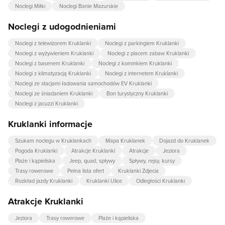
Noclegi Miłki
Noclegi Banie Mazurskie
Noclegi z udogodnieniami
Noclegi z telewizorem Kruklanki
Noclegi z parkingiem Kruklanki
Noclegi z wyżywieniem Kruklanki
Noclegi z placem zabaw Kruklanki
Noclegi z basenem Kruklanki
Noclegi z kominkiem Kruklanki
Noclegi z klimatyzacją Kruklanki
Noclegi z internetem Kruklanki
Noclegi ze stacjami ładowania samochodów EV Kruklanki
Noclegi ze śniadaniem Kruklanki
Bon turystyczny Kruklanki
Noclegi z jacuzzi Kruklanki
Kruklanki informacje
Szukam noclegu w Kruklankach
Mapa Kruklanek
Dojazd do Kruklanek
Pogoda Kruklanki
Atrakcje Kruklanki
Atrakcje
Jeziora
Plaże i kąpieliska
Jeep, quad, spływy
Spływy, rejsy, kursy
Trasy rowerowe
Pełna lista ofert
Kruklanki Zdjecia
Rozkład jazdy Kruklanki
Kruklanki Ulice
Odległości Kruklanki
Atrakcje Kruklanki
Jeziora
Trasy rowerowe
Plaże i kąpieliska