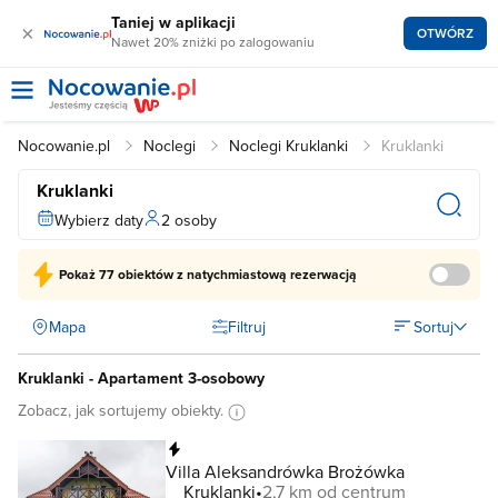
Taniej w aplikacji
×
OTWÓRZ
Nawet 20% zniżki po zalogowaniu
Nocowanie.pl
Noclegi
Noclegi Kruklanki
Kruklanki
Kruklanki
Wybierz daty
2 osoby
Pokaż
77 obiektów
z natychmiastową rezerwacją
Mapa
Filtruj
Sortuj
Kruklanki - Apartament 3-osobowy
Zobacz, jak sortujemy obiekty.
Natychmiastowa rezerwacja
Villa Aleksandrówka Brożówka
Kruklanki
2,7 km od centrum