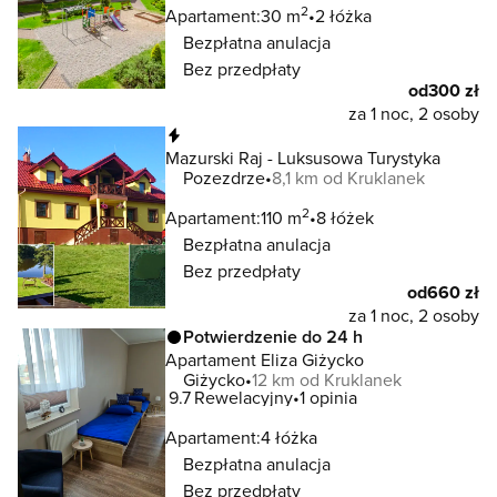
2
Apartament:
30 m
2 łóżka
Bezpłatna anulacja
Bez przedpłaty
od
300 zł
za 1 noc, 2 osoby
Natychmiastowa rezerwacja
Mazurski Raj - Luksusowa Turystyka
Pozezdrze
8,1 km od Kruklanek
2
Apartament:
110 m
8 łóżek
Bezpłatna anulacja
Bez przedpłaty
od
660 zł
za 1 noc, 2 osoby
Potwierdzenie do 24 h
Apartament Eliza Giżycko
Giżycko
12 km od Kruklanek
9.7
Rewelacyjny
1 opinia
Apartament:
4 łóżka
Bezpłatna anulacja
Bez przedpłaty