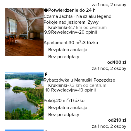
za 1 noc, 2 osoby
Potwierdzenie do 24 h
Czarna Jachta - Na szlaku legend.
Pokoje nad jeziorem. Żywy
Kruklanki
8,7 km od centrum
9.9
Rewelacyjny
20 opinii
2
Apartament:
30 m
3 łóżka
Bezpłatna anulacja
Bez przedpłaty
od
400 zł
za 1 noc, 2 osoby
Natychmiastowa rezerwacja
Rybaczówka u Mamuśki Pozezdrze
Kruklanki
7,3 km od centrum
10
Rewelacyjny
10 opinii
2
Pokój:
20 m
1 łóżko
Bezpłatna anulacja
Bez przedpłaty
od
210 zł
za 1 noc, 2 osoby