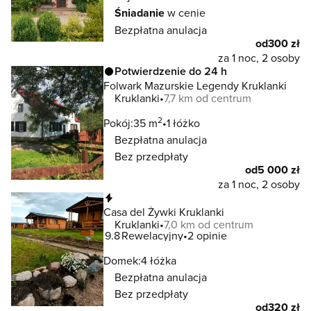
Śniadanie
w cenie
Bezpłatna anulacja
od
300 zł
za 1 noc, 2 osoby
Potwierdzenie do 24 h
Folwark Mazurskie Legendy Kruklanki
Kruklanki
7,7 km od centrum
2
Pokój:
35 m
1 łóżko
Bezpłatna anulacja
Bez przedpłaty
od
5 000 zł
za 1 noc, 2 osoby
Natychmiastowa rezerwacja
Casa del Żywki Kruklanki
Kruklanki
7,0 km od centrum
9.8
Rewelacyjny
2 opinie
Domek:
4 łóżka
Bezpłatna anulacja
Bez przedpłaty
od
320 zł