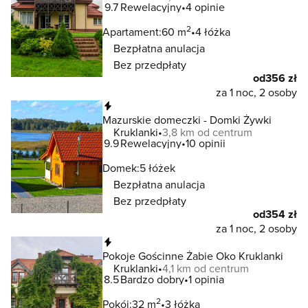
9.7
Rewelacyjny
4 opinie
2
Apartament:
60 m
4 łóżka
Bezpłatna anulacja
Bez przedpłaty
od
356 zł
za 1 noc, 2 osoby
Natychmiastowa rezerwacja
Mazurskie domeczki - Domki Żywki
Kruklanki
3,8 km od centrum
9.9
Rewelacyjny
10 opinii
Domek:
5 łóżek
Bezpłatna anulacja
Bez przedpłaty
od
354 zł
za 1 noc, 2 osoby
Natychmiastowa rezerwacja
Pokoje Gościnne Żabie Oko Kruklanki
Kruklanki
4,1 km od centrum
8.5
Bardzo dobry
1 opinia
2
Pokój:
32 m
3 łóżka