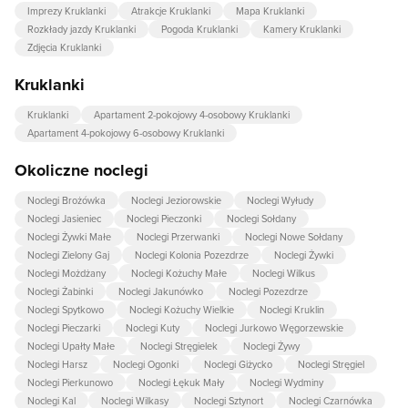
Imprezy Kruklanki
Atrakcje Kruklanki
Mapa Kruklanki
Rozkłady jazdy Kruklanki
Pogoda Kruklanki
Kamery Kruklanki
Zdjęcia Kruklanki
Kruklanki
Kruklanki
Apartament 2-pokojowy 4-osobowy Kruklanki
Apartament 4-pokojowy 6-osobowy Kruklanki
Okoliczne noclegi
Noclegi Brożówka
Noclegi Jeziorowskie
Noclegi Wyłudy
Noclegi Jasieniec
Noclegi Pieczonki
Noclegi Sołdany
Noclegi Żywki Małe
Noclegi Przerwanki
Noclegi Nowe Sołdany
Noclegi Zielony Gaj
Noclegi Kolonia Pozezdrze
Noclegi Żywki
Noclegi Możdżany
Noclegi Kożuchy Małe
Noclegi Wilkus
Noclegi Żabinki
Noclegi Jakunówko
Noclegi Pozezdrze
Noclegi Spytkowo
Noclegi Kożuchy Wielkie
Noclegi Kruklin
Noclegi Pieczarki
Noclegi Kuty
Noclegi Jurkowo Węgorzewskie
Noclegi Upałty Małe
Noclegi Stręgielek
Noclegi Żywy
Noclegi Harsz
Noclegi Ogonki
Noclegi Giżycko
Noclegi Stręgiel
Noclegi Pierkunowo
Noclegi Łękuk Mały
Noclegi Wydminy
Noclegi Kal
Noclegi Wilkasy
Noclegi Sztynort
Noclegi Czarnówka