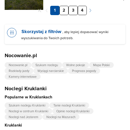
1
2
3
4
Skorzystaj z filtrów
, aby lepiej dopasować wyniki
wyszukiwania do Twoich potrzeb.
Nocowanie.pl
Nocowanie.pl
Szukam noclegu
Wolne pokoje
Mapa Polski
Rozkłady jazdy
Wyciągi narciarskie
Prognoza pogody
Kamery internetowe
Noclegi Kruklanki
Popularne w Kruklankach
Szukam noclegu Kruklanki
Tanie noclegi Kruklanki
Noclegi w centrum Kruklanki
Opinie noclegi Kruklanki
Noclegi nad Jeziorem
Noclegi na Mazurach
Kruklanki