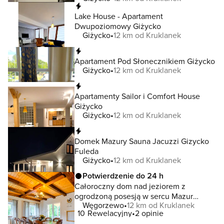
Natychmiastowa rezerwacja
Lake House - Apartament
Dwupoziomowy Giżycko
Giżycko
12 km od Kruklanek
Natychmiastowa rezerwacja
Apartament Pod Słonecznikiem Giżycko
Giżycko
12 km od Kruklanek
Natychmiastowa rezerwacja
Apartamenty Sailor i Comfort House
Giżycko
Giżycko
12 km od Kruklanek
Natychmiastowa rezerwacja
Domek Mazury Sauna Jacuzzi Gizycko
Fuleda
Giżycko
12 km od Kruklanek
Potwierdzenie do 24 h
Całoroczny dom nad jeziorem z
ogrodzoną posesją w sercu Mazur
Węgorzewo
12 km od Kruklanek
Węgorzewo
10
Rewelacyjny
2 opinie