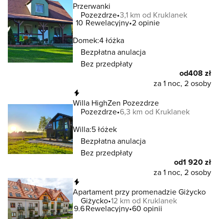
Przerwanki
Pozezdrze
3,1 km od Kruklanek
10
Rewelacyjny
2 opinie
Domek:
4 łóżka
Bezpłatna anulacja
Bez przedpłaty
od
408 zł
za 1 noc, 2 osoby
Natychmiastowa rezerwacja
Willa HighZen Pozezdrze
Pozezdrze
6,3 km od Kruklanek
Willa:
5 łóżek
Bezpłatna anulacja
Bez przedpłaty
od
1 920 zł
za 1 noc, 2 osoby
Natychmiastowa rezerwacja
Apartament przy promenadzie Giżycko
Giżycko
12 km od Kruklanek
9.6
Rewelacyjny
60 opinii