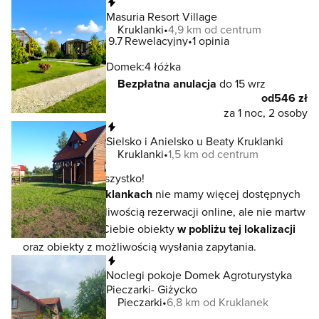
Natychmiastowa rezerwacja
Masuria Resort Village
Kruklanki
4,9 km od centrum
9.7
Rewelacyjny
1 opinia
Domek:
4 łóżka
Bezpłatna anulacja
do 15 wrz
od
546 zł
za 1 noc, 2 osoby
Natychmiastowa rezerwacja
Sielsko i Anielsko u Beaty Kruklanki
Kruklanki
1,5 km od centrum
To jeszcze nie wszystko!
W lokalizacji
Kruklankach
nie mamy więcej dostępnych
noclegów z możliwością rezerwacji online, ale nie martw
się - czekają na Ciebie obiekty
w pobliżu tej lokalizacji
oraz obiekty z możliwością wysłania zapytania.
Natychmiastowa rezerwacja
Noclegi pokoje Domek Agroturystyka
Pieczarki- Giżycko
Pieczarki
6,8 km od Kruklanek