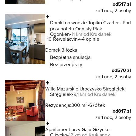
od
517 zł
za 1 noc, 2 osoby
Natychmiastowa rezerwacja
Domki na wodzie Topiko Czarter - Port
przy hotelu Ognisty Ptak
Ogonken
11 km od Kruklanek
10
Rewelacyjny
4 opinie
Domek:
3 łóżka
Bezpłatna anulacja
Bez przedpłaty
od
570 zł
za 1 noc, 2 osoby
Natychmiastowa rezerwacja
Willa Mazurskie Uroczysko Stręgielek
Stręgielek
9,1 km od Kruklanek
2
Rezydencja:
300 m
6 łóżek
od
817 zł
za 1 noc, 2 osoby
Natychmiastowa rezerwacja
Apartament przy Gaju Giżycko
Giżycko
12 km od Kruklanek