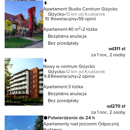
Natychmiastowa rezerwacja
Apartament Studio Centrum Giżycko
Giżycko
13 km od Kruklanek
10
Rewelacyjny
59 opinii
2
Apartament:
40 m
2 łóżka
Bezpłatna anulacja
Bez przedpłaty
od
311 zł
za 1 noc, 2 osoby
Natychmiastowa rezerwacja
Nowy w centrum Giżycko
Giżycko
12 km od Kruklanek
9.8
Rewelacyjny
2 opinie
Apartament:
3 łóżka
Bezpłatna anulacja
Bez przedpłaty
od
270 zł
za 1 noc, 2 osoby
Potwierdzenie do 24 h
Apartamenty nad jeziorem Odpocznij
Rydzewo