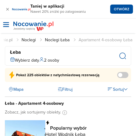
Taniej w aplikacji
×
OTWÓRZ
Nawet 20% zniżki po zalogowaniu
anie.pl
Noclegi
Noclegi Łeba
Apartament 4-osobowy Łeba
Łeba
Wybierz daty
2 osoby
Pokaż
225 obiektów
z natychmiastową rezerwacją
Mapa
Filtruj
Sortuj
Łeba - Apartament 4-osobowy
Zobacz, jak sortujemy obiekty.
Natychmiastowa rezerwacja
Popularny wybór
Hotel Wodnik Łeba