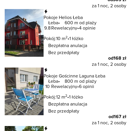
za 1 noc, 2 osoby
Natychmiastowa rezerwacja
Pokoje Helios Łeba
Łeba
600 m od plaży
9.8
Rewelacyjny
4 opinie
2
Pokój:
10 m
1 łóżko
Bezpłatna anulacja
Bez przedpłaty
od
168 zł
za 1 noc, 2 osoby
Natychmiastowa rezerwacja
Pokoje Gościnne Laguna Łeba
Łeba
800 m od plaży
10
Rewelacyjny
6 opinii
2
Pokój:
12 m
1 łóżko
Bezpłatna anulacja
Bez przedpłaty
od
167 zł
za 1 noc, 2 osoby
Natychmiastowa rezerwacja