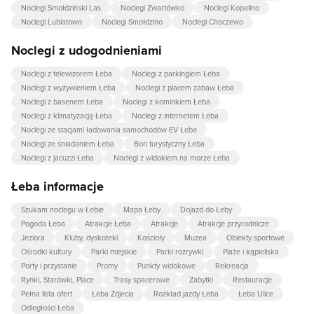
Noclegi Smołdziński Las
Noclegi Zwartówko
Noclegi Kopalino
Noclegi Lubiatowo
Noclegi Smołdzino
Noclegi Choczewo
Noclegi z udogodnieniami
Noclegi z telewizorem Łeba
Noclegi z parkingiem Łeba
Noclegi z wyżywieniem Łeba
Noclegi z placem zabaw Łeba
Noclegi z basenem Łeba
Noclegi z kominkiem Łeba
Noclegi z klimatyzacją Łeba
Noclegi z internetem Łeba
Noclegi ze stacjami ładowania samochodów EV Łeba
Noclegi ze śniadaniem Łeba
Bon turystyczny Łeba
Noclegi z jacuzzi Łeba
Noclegi z widokiem na morze Łeba
Łeba informacje
Szukam noclegu w Łebie
Mapa Łeby
Dojazd do Łeby
Pogoda Łeba
Atrakcje Łeba
Atrakcje
Atrakcje przyrodnicze
Jeziora
Kluby, dyskoteki
Kościoły
Muzea
Obiekty sportowe
Ośrodki kultury
Parki miejskie
Parki rozrywki
Plaże i kąpieliska
Porty i przystanie
Promy
Punkty widokowe
Rekreacja
Rynki, Starówki, Place
Trasy spacerowe
Zabytki
Restauracje
Pełna lista ofert
Łeba Zdjecia
Rozkład jazdy Łeba
Łeba Ulice
Odległości Łeba