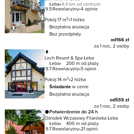
Łeba
4,4 km od centrum
9.5
Rewelacyjny
4 opinie
2
Pokój:
17 m
1 łóżko
Bezpłatna anulacja
Bez przedpłaty
od
166 zł
za 1 noc, 2 osoby
Natychmiastowa rezerwacja
Lech Resort & Spa Łeba
Łeba
200 m od plaży
9.7
Rewelacyjny
5 opinii
2
Pokój:
14 m
2 łóżka
Śniadanie
w cenie
Bezpłatna anulacja
od
555 zł
za 1 noc, 2 osoby
Potwierdzenie do 24 h
Ośrodek Wczasowy Filarówka Łeba
Łeba
400 m od plaży
9.7
Rewelacyjny
21 opinii