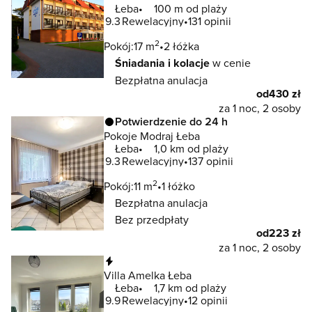
Łeba
100 m od plaży
9.3
Rewelacyjny
131 opinii
2
Pokój:
17 m
2 łóżka
Śniadania i kolacje
w cenie
Bezpłatna anulacja
od
430 zł
za 1 noc, 2 osoby
Potwierdzenie do 24 h
Pokoje Modraj Łeba
Łeba
1,0 km od plaży
9.3
Rewelacyjny
137 opinii
2
Pokój:
11 m
1 łóżko
Bezpłatna anulacja
Bez przedpłaty
od
223 zł
za 1 noc, 2 osoby
Natychmiastowa rezerwacja
Villa Amelka Łeba
Łeba
1,7 km od plaży
9.9
Rewelacyjny
12 opinii