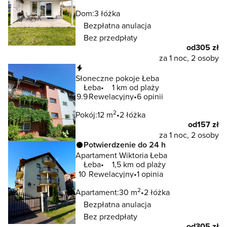
Dom:
3 łóżka
Bezpłatna anulacja
Bez przedpłaty
od
305 zł
za 1 noc, 2 osoby
Natychmiastowa rezerwacja
Słoneczne pokoje Łeba
Łeba
1 km od plaży
9.9
Rewelacyjny
6 opinii
2
Pokój:
12 m
2 łóżka
od
157 zł
za 1 noc, 2 osoby
Potwierdzenie do 24 h
Apartament Wiktoria Łeba
Łeba
1,5 km od plaży
10
Rewelacyjny
1 opinia
2
Apartament:
30 m
2 łóżka
Bezpłatna anulacja
Bez przedpłaty
od
305 zł