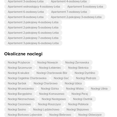
Apartament 3-osobowy Łeba
Apartament 4-osobowy Łeba
Apartament wolnostojący 4-osobowy Łeba
Apartament 5-osobowy Łeba
Apartament 6-osobowy Łeba
Apartament 7-osobowy Łeba
Apartament 8-osobowy Łeba
Apartament 2-pokojowy 3-osobowy Łeba
Apartament 2-pokojowy 4-osobowy Łeba
Apartament 2-pokojowy 5-osobowy Łeba
Apartament 2-pokojowy 6-osobowy Łeba
Apartament 2-pokojowy 7-osobowy Łeba
Apartament 3-pokojowy 6-osobowy Łeba
Okoliczne noclegi
Noclegi Przyborze
Noclegi Nowęcin
Noclegi Żarnowska
Noclegi Szczenurze
Noclegi Łebieniec
Noclegi Steknica
Noclegi Krakulice
Noclegi Charbrowski Bór
Noclegi Dychlino
Noclegi Cegielnia Charbrowska
Noclegi Gać
Noclegi Podroże
Noclegi Sarbsk
Noclegi Charbrowo
Noclegi Izbica
Noclegi Wrześcienko
Noclegi Górka
Noclegi Wicko
Noclegi Ulinia
Noclegi Bargędzino
Noclegi Komaszewo
Noclegi Poraj
Noclegi Nieznachowo
Noclegi Następowo
Noclegi Osetnik
Noclegi Cecenowo
Noclegi Roszczyce
Noclegi Pobłocie
Noclegi Sasino
Noclegi Lędziechowo
Noclegi Słajszewo
Noclegi Borkowo Lęborskie
Noclegi Biebrowo
Noclegi Główczyce