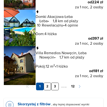
od
224 zł
za 1 noc, 2 osoby
Natychmiastowa rezerwacja
Domki Akacjowa Łeba
Łeba
1,8 km od plaży
10
Rewelacyjny
4 opinie
Dom:
4 łóżka
od
397 zł
za 1 noc, 2 osoby
Natychmiastowa rezerwacja
Villa Remedios Nowęcin, Łeba
Nowęcin
1,7 km od plaży
2
Pokój:
12 m
1 łóżko
od
181 zł
za 1 noc, 2 osoby
1
2
3
. . .
12
Skorzystaj z filtrów
, aby lepiej dopasować wyniki