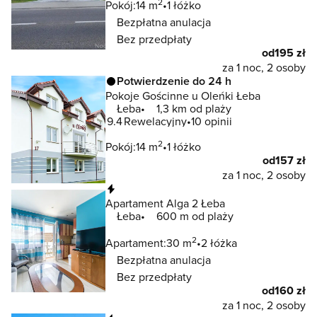
2
Pokój:
14 m
1 łóżko
Bezpłatna anulacja
Bez przedpłaty
od
195 zł
za 1 noc, 2 osoby
Potwierdzenie do 24 h
Pokoje Gościnne u Oleńki Łeba
Łeba
1,3 km od plaży
9.4
Rewelacyjny
10 opinii
2
Pokój:
14 m
1 łóżko
od
157 zł
za 1 noc, 2 osoby
Natychmiastowa rezerwacja
Apartament Alga 2 Łeba
Łeba
600 m od plaży
2
Apartament:
30 m
2 łóżka
Bezpłatna anulacja
Bez przedpłaty
od
160 zł
za 1 noc, 2 osoby