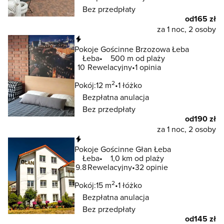
Bez przedpłaty
od
165 zł
za 1 noc, 2 osoby
Natychmiastowa rezerwacja
Pokoje Gościnne Brzozowa Łeba
Łeba
500 m od plaży
10
Rewelacyjny
1 opinia
2
Pokój:
12 m
1 łóżko
Bezpłatna anulacja
Bez przedpłaty
od
190 zł
za 1 noc, 2 osoby
Natychmiastowa rezerwacja
Pokoje Gościnne Głan Łeba
Łeba
1,0 km od plaży
9.8
Rewelacyjny
32 opinie
2
Pokój:
15 m
1 łóżko
Bezpłatna anulacja
Bez przedpłaty
od
145 zł