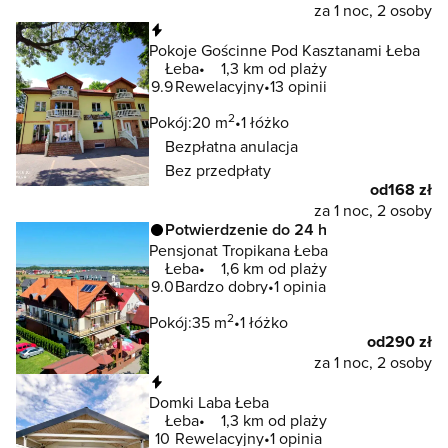
za 1 noc, 2 osoby
Natychmiastowa rezerwacja
Pokoje Gościnne Pod Kasztanami Łeba
Łeba
1,3 km od plaży
9.9
Rewelacyjny
13 opinii
2
Pokój:
20 m
1 łóżko
Bezpłatna anulacja
Bez przedpłaty
od
168 zł
za 1 noc, 2 osoby
Potwierdzenie do 24 h
Pensjonat Tropikana Łeba
Łeba
1,6 km od plaży
9.0
Bardzo dobry
1 opinia
2
Pokój:
35 m
1 łóżko
od
290 zł
za 1 noc, 2 osoby
Natychmiastowa rezerwacja
Domki Laba Łeba
Łeba
1,3 km od plaży
10
Rewelacyjny
1 opinia