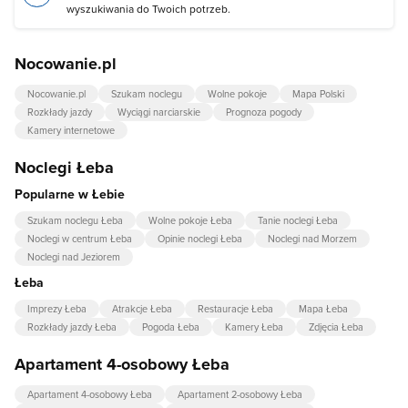
wyszukiwania do Twoich potrzeb.
Nocowanie.pl
Nocowanie.pl
Szukam noclegu
Wolne pokoje
Mapa Polski
Rozkłady jazdy
Wyciągi narciarskie
Prognoza pogody
Kamery internetowe
Noclegi Łeba
Popularne w Łebie
Szukam noclegu Łeba
Wolne pokoje Łeba
Tanie noclegi Łeba
Noclegi w centrum Łeba
Opinie noclegi Łeba
Noclegi nad Morzem
Noclegi nad Jeziorem
Łeba
Imprezy Łeba
Atrakcje Łeba
Restauracje Łeba
Mapa Łeba
Rozkłady jazdy Łeba
Pogoda Łeba
Kamery Łeba
Zdjęcia Łeba
Apartament 4-osobowy Łeba
Apartament 4-osobowy Łeba
Apartament 2-osobowy Łeba