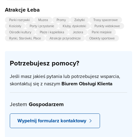
Atrakcje Łeba
Parki rozrywki
Muzea
Promy
Zabytki
Trasy spacerowe
Kościoły
Porty i przystanie
Kluby, dyskoteki
Punkty widokowe
Ośrodki kultury
Plaże i kąpieliska
Jeziora
Parki miejskie
Rynki, Starówki, Place
Atrakcje przyrodnicze
Obiekty sportowe
Potrzebujesz pomocy?
Jeśli masz jakieś pytania lub potrzebujesz wsparcia,
skontaktuj się z naszym
Biurem Obsługi Klienta
Jestem
Gospodarzem
Wypełnij formularz kontaktowy