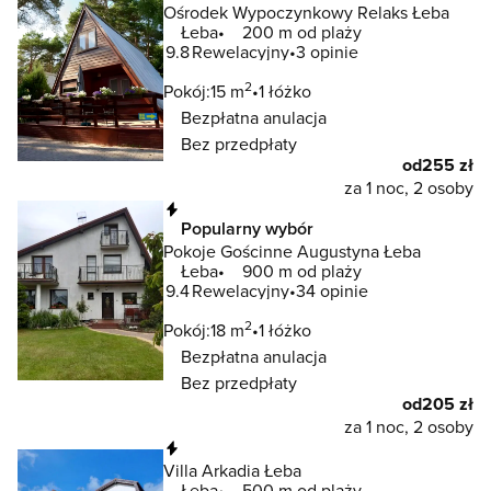
Ośrodek Wypoczynkowy Relaks Łeba
Łeba
200 m od plaży
9.8
Rewelacyjny
3 opinie
2
Pokój:
15 m
1 łóżko
Bezpłatna anulacja
Bez przedpłaty
od
255 zł
za 1 noc, 2 osoby
Natychmiastowa rezerwacja
Popularny wybór
Pokoje Gościnne Augustyna Łeba
Łeba
900 m od plaży
9.4
Rewelacyjny
34 opinie
2
Pokój:
18 m
1 łóżko
Bezpłatna anulacja
Bez przedpłaty
od
205 zł
za 1 noc, 2 osoby
Natychmiastowa rezerwacja
Villa Arkadia Łeba
Łeba
500 m od plaży