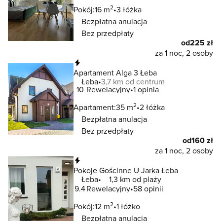
2
Pokój:
16 m
3 łóżka
Bezpłatna anulacja
Bez przedpłaty
od
225 zł
za 1 noc, 2 osoby
Natychmiastowa rezerwacja
Apartament Alga 3 Łeba
Łeba
3,7 km od centrum
10
Rewelacyjny
1 opinia
2
Apartament:
35 m
2 łóżka
Bezpłatna anulacja
Bez przedpłaty
od
160 zł
za 1 noc, 2 osoby
Natychmiastowa rezerwacja
Pokoje Gościnne U Jarka Łeba
Łeba
1,3 km od plaży
9.4
Rewelacyjny
58 opinii
2
Pokój:
12 m
1 łóżko
Bezpłatna anulacja