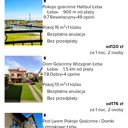
Natychmiastowa rezerwacja
Pokoje gościnne Halibut Łeba
Łeba
900 m od plaży
9.7
Rewelacyjny
49 opinii
2
Pokój:
15 m
1 łóżko
Bezpłatna anulacja
Bez przedpłaty
od
120 zł
za 1 noc, 2 osoby
Natychmiastowa rezerwacja
Dom Gościnny Wizygran Łeba
Łeba
1,5 km od plaży
7.8
Dobry
4 opinie
2
Pokój:
13 m
1 łóżko
Bezpłatna anulacja
Bez przedpłaty
od
176 zł
za 1 noc, 2 osoby
Natychmiastowa rezerwacja
Pod Lwem Pokoje Gościnne i Domki
Letniskowe Łeba