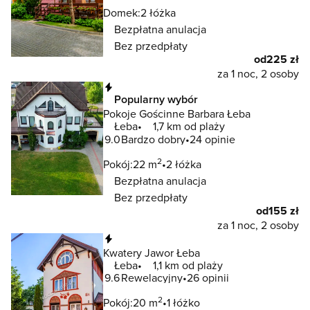
Domek:
2 łóżka
Bezpłatna anulacja
Bez przedpłaty
od
225 zł
za 1 noc, 2 osoby
Natychmiastowa rezerwacja
Popularny wybór
Pokoje Gościnne Barbara Łeba
Łeba
1,7 km od plaży
9.0
Bardzo dobry
24 opinie
2
Pokój:
22 m
2 łóżka
Bezpłatna anulacja
Bez przedpłaty
od
155 zł
za 1 noc, 2 osoby
Natychmiastowa rezerwacja
Kwatery Jawor Łeba
Łeba
1,1 km od plaży
9.6
Rewelacyjny
26 opinii
2
Pokój:
20 m
1 łóżko