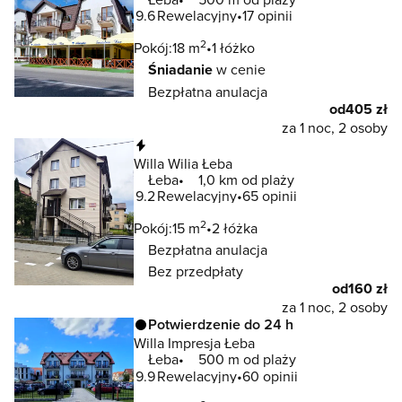
9.6
Rewelacyjny
17 opinii
2
Pokój:
18 m
1 łóżko
Śniadanie
w cenie
Bezpłatna anulacja
od
405 zł
za 1 noc, 2 osoby
Natychmiastowa rezerwacja
Willa Wilia Łeba
Łeba
1,0 km od plaży
9.2
Rewelacyjny
65 opinii
2
Pokój:
15 m
2 łóżka
Bezpłatna anulacja
Bez przedpłaty
od
160 zł
za 1 noc, 2 osoby
Potwierdzenie do 24 h
Willa Impresja Łeba
Łeba
500 m od plaży
9.9
Rewelacyjny
60 opinii