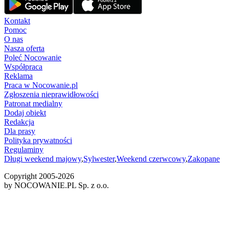
Kontakt
Pomoc
O nas
Nasza oferta
Poleć Nocowanie
Współpraca
Reklama
Praca w Nocowanie.pl
Zgłoszenia nieprawidłowości
Patronat medialny
Dodaj obiekt
Redakcja
Dla prasy
Polityka prywatności
Regulaminy
Długi weekend majowy
,
Sylwester
,
Weekend czerwcowy
,
Zakopane
Copyright 2005-
2026
by NOCOWANIE.PL Sp. z o.o.