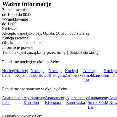
Ważne informacje
Zameldowanie
od 16:00
do 00:00
Wymeldowanie
do 11:00
Zwierzęta
Akceptowane tylko psy. Opłata: 50 zł / noc / zwierzę.
Kaucja zwrotna
Obiekt nie pobiera kaucji.
Informacje prawne
Ten obiekt jest zarządzany przez firmę.
Dowiedz się więcej
Popularne noclegi w okolicy Łeby
Noclegi
Noclegi
Noclegi
Noclegi
Noclegi
Noclegi
Noclegi
Łeba
Kopalino
Lubiatowo
Białogóra
Żarnowska
Smołdziński
Sasino
Las
Popularne apartamenty w okolicy Łeby
Apartamenty
Apartamenty
Apartamenty
Apartamenty
Apartamenty
Apar
Łeba
Kopalino
Białogóra
Żarnowska
Smołdziński
Now
Las
Regiony w okolicy Łeby