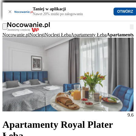
Taniej w aplikacji
×
OTWÓRZ
Nawet 20% zniżki po zalogowaniu
Nocowanie.pl
Noclegi
Noclegi Łeba
Apartamenty Łeba
Apartamenty 
9.6
Apartamenty Royal Plater
Łeba