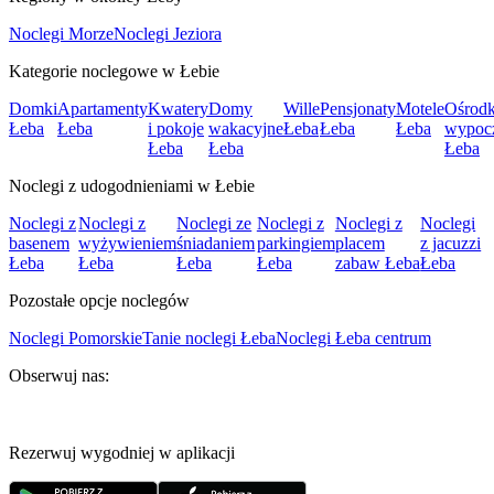
Noclegi Morze
Noclegi Jeziora
Kategorie noclegowe w Łebie
Domki
Apartamenty
Kwatery
Domy
Wille
Pensjonaty
Motele
Ośrodk
Łeba
Łeba
i pokoje
wakacyjne
Łeba
Łeba
Łeba
wypoc
Łeba
Łeba
Łeba
Noclegi z udogodnieniami w Łebie
Noclegi z
Noclegi z
Noclegi ze
Noclegi z
Noclegi z
Noclegi
basenem
wyżywieniem
śniadaniem
parkingiem
placem
z jacuzzi
Łeba
Łeba
Łeba
Łeba
zabaw Łeba
Łeba
Pozostałe opcje noclegów
Noclegi Pomorskie
Tanie noclegi Łeba
Noclegi Łeba centrum
Obserwuj nas:
Rezerwuj wygodniej w aplikacji