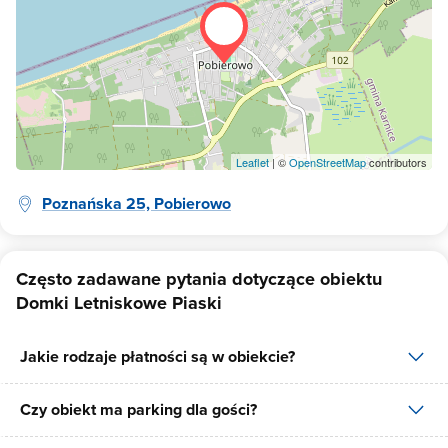
Leaflet
| ©
OpenStreetMap
contributors
Poznańska 25, Pobierowo
Często zadawane pytania dotyczące obiektu
Domki Letniskowe Piaski
Jakie rodzaje płatności są w obiekcie?
Czy obiekt ma parking dla gości?
W obiekcie dostępne są następujące formy płatności: gotówka,
płatność przelewem.