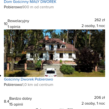
Dom Gościnny MAŁY DWOREK
Pobierowo
900 m od centrum
262 zł
Rewelacyjny
10
2 osoby, 1 noc
1 opinia
Gościnny Dworek Pobierowo
Pobierowo
1,0 km od centrum
206 zł
Bardzo dobry
8.4
2 osoby, 1 noc
15 opinii