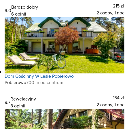
215 zł
Bardzo dobry
9.0
2 osoby, 1 noc
6 opinii
Dom Gościnny W Lesie Pobierowo
Pobierowo
700 m od centrum
154 zł
Rewelacyjny
9.7
2 osoby, 1 noc
8 opinii