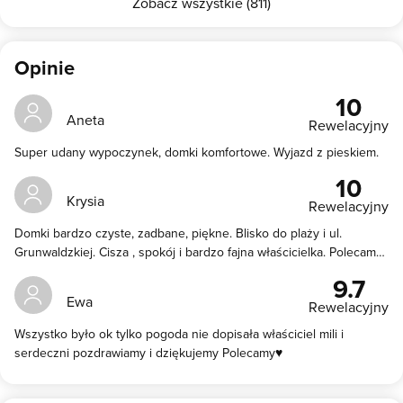
Zobacz wszystkie (811)
Opinie
10
Aneta
Rewelacyjny
Super udany wypoczynek, domki komfortowe. Wyjazd z pieskiem.
10
Krysia
Rewelacyjny
Domki bardzo czyste, zadbane, piękne. Blisko do plaży i ul.
Grunwaldzkiej. Cisza , spokój i bardzo fajna właścicielka. Polecam
bardzo . Rodzinka zadowolona . 6+
9.7
Ewa
Rewelacyjny
Wszystko było ok tylko pogoda nie dopisała właściciel mili i
serdeczni pozdrawiamy i dziękujemy Polecamy♥️