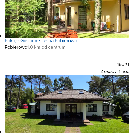
Pokoje Gościnne Leśna Pobierowo
Pobierowo
1,0 km od centrum
186 zł
2 osoby, 1 noc