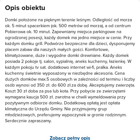
Opis obiektu
Domki położone na pięknym terenie leśnym. Odległość od morza
ok. 5 minut spacerkiem (ok. 500 metrów od morza), a od centrum
Pobierowa ok. 10 minut. Zapewniamy miejsca parkingowe na
ogrodzonej posesji, każdy domek ma jedno miejsce w cenie. Przy
każdym domku grill. Podwórze bezpieczne dla dzieci, dysponujemy
placem zabaw dla naszych małych gości. Komfortowe,
klimatyzowane, duże i wygodne domki drewniane. Każdy domek
posiada 2 pokoje tj. salon, sypialnię, aneks kuchenny, łazienkę. W
każdym pokoju tv sat. dodatkowo internet wi-fi, pralka. Aneks
kuchenny świetnie wyposażony w niezbędne akcesoria. Cena
dużych domków max.5 osobowych w zależności od terminu i liczby
osób wynosi od 350 zł. do 600 zł.za dobę. Akceptujemy zwierzęta.
Koszt 30 zł doba za psa lub kota. Przy pobycie ze zwierzętami
wymagana kaucja 500 zł. zwrotna w chwili wymeldowania przy
pozytywnym odbiorze domku. Dodatkową opłatą jest opłata
klimatyczna do Urzędu Gminy. Nie przyjmujemy grup
młodzieżowych, preferujemy wypoczynek w gronie rodzinnym.
Serdecznie zapraszamy.
Zobacz pełny opis