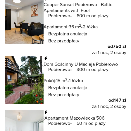
Copper Sunset Pobierowo - Baltic
Apartaments with Pool
Pobierowo
600 m od plaży
2
Apartament:
36 m
2 łóżka
Bezpłatna anulacja
Bez przedpłaty
od
750 zł
za 1 noc, 2 osoby
Natychmiastowa rezerwacja
Dom Gościnny U Macieja Pobierowo
Pobierowo
300 m od plaży
2
Pokój:
15 m
1 łóżko
Bezpłatna anulacja
Bez przedpłaty
od
147 zł
za 1 noc, 2 osoby
Natychmiastowa rezerwacja
|Apartament Mazowiecka 506|
Pobierowo
50 m od plaży