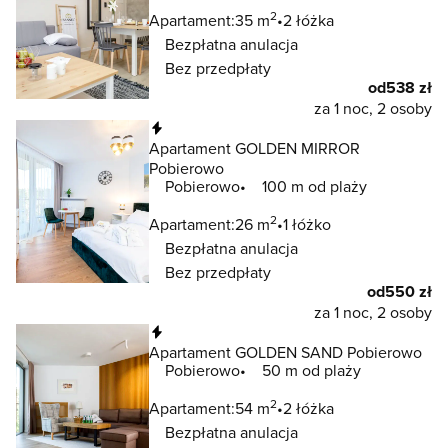
2
Apartament:
35 m
2 łóżka
Bezpłatna anulacja
Bez przedpłaty
od
538 zł
za 1 noc, 2 osoby
Natychmiastowa rezerwacja
Apartament GOLDEN MIRROR
Pobierowo
Pobierowo
100 m od plaży
2
Apartament:
26 m
1 łóżko
Bezpłatna anulacja
Bez przedpłaty
od
550 zł
za 1 noc, 2 osoby
Natychmiastowa rezerwacja
Apartament GOLDEN SAND Pobierowo
Pobierowo
50 m od plaży
2
Apartament:
54 m
2 łóżka
Bezpłatna anulacja