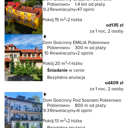
Pobierowo
1,4 km od plaży
9.2
Rewelacyjny
47 opinii
2
Pokój:
15 m
2 łóżka
od
135 zł
za 1 noc, 2 osoby
Natychmiastowa rezerwacja
Dom Gościnny EMILIA Pobierowo
Pobierowo
300 m od plaży
10
Rewelacyjny
2 opinie
2
Pokój:
20 m
1 łóżko
Śniadanie
w cenie
Bezpłatna anulacja
od
409 zł
za 1 noc, 2 osoby
Natychmiastowa rezerwacja
Dom Gościnny Pod Sosnami Pobierowo
Pobierowo
800 m od plaży
9.3
Rewelacyjny
6 opinii
2
Pokój:
13 m
2 łóżka
Bezpłatna anulacja