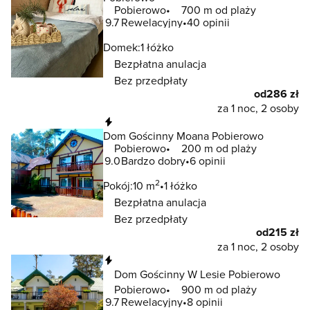
Pobierowo
700 m od plaży
9.7
Rewelacyjny
40 opinii
Domek:
1 łóżko
Bezpłatna anulacja
Bez przedpłaty
od
286 zł
za 1 noc, 2 osoby
Natychmiastowa rezerwacja
Dom Gościnny Moana Pobierowo
Pobierowo
200 m od plaży
9.0
Bardzo dobry
6 opinii
2
Pokój:
10 m
1 łóżko
Bezpłatna anulacja
Bez przedpłaty
od
215 zł
za 1 noc, 2 osoby
Natychmiastowa rezerwacja
Dom Gościnny W Lesie Pobierowo
Pobierowo
900 m od plaży
9.7
Rewelacyjny
8 opinii