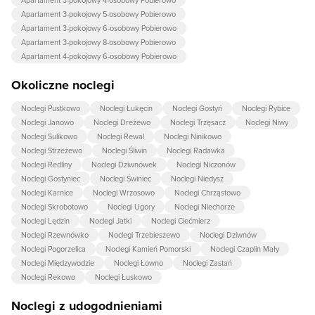
Apartament 3-pokojowy 4-osobowy Pobierowo
Apartament 3-pokojowy 5-osobowy Pobierowo
Apartament 3-pokojowy 6-osobowy Pobierowo
Apartament 3-pokojowy 8-osobowy Pobierowo
Apartament 4-pokojowy 6-osobowy Pobierowo
Okoliczne noclegi
Noclegi Pustkowo
Noclegi Łukęcin
Noclegi Gostyń
Noclegi Rybice
Noclegi Janowo
Noclegi Dreżewo
Noclegi Trzęsacz
Noclegi Niwy
Noclegi Sulikowo
Noclegi Rewal
Noclegi Ninikowo
Noclegi Strzeżewo
Noclegi Śliwin
Noclegi Radawka
Noclegi Redliny
Noclegi Dziwnówek
Noclegi Niczonów
Noclegi Gostyniec
Noclegi Świniec
Noclegi Niedysz
Noclegi Karnice
Noclegi Wrzosowo
Noclegi Chrząstowo
Noclegi Skrobotowo
Noclegi Ugory
Noclegi Niechorze
Noclegi Lędzin
Noclegi Jatki
Noclegi Ciećmierz
Noclegi Rzewnówko
Noclegi Trzebieszewo
Noclegi Dziwnów
Noclegi Pogorzelica
Noclegi Kamień Pomorski
Noclegi Czaplin Mały
Noclegi Międzywodzie
Noclegi Łowno
Noclegi Zastań
Noclegi Rekowo
Noclegi Łuskowo
Noclegi z udogodnieniami