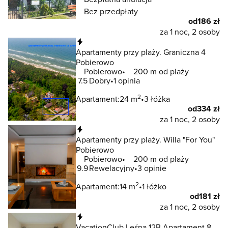
Bez przedpłaty
od
186 zł
za 1 noc, 2 osoby
Natychmiastowa rezerwacja
Apartamenty przy plaży. Graniczna 4
Pobierowo
Pobierowo
200 m od plaży
7.5
Dobry
1 opinia
2
Apartament:
24 m
3 łóżka
od
334 zł
za 1 noc, 2 osoby
Natychmiastowa rezerwacja
Apartamenty przy plaży. Willa "For You"
Pobierowo
Pobierowo
200 m od plaży
9.9
Rewelacyjny
3 opinie
2
Apartament:
14 m
1 łóżko
od
181 zł
za 1 noc, 2 osoby
Natychmiastowa rezerwacja
VacationClub Leśna 12B Apartament 8