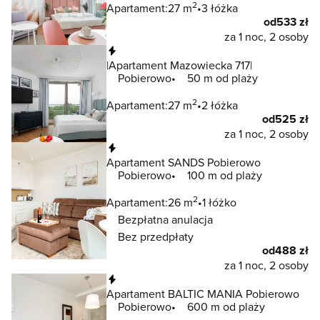
2
Apartament:
27 m
3 łóżka
od
533 zł
za 1 noc, 2 osoby
Natychmiastowa rezerwacja
|Apartament Mazowiecka 717|
Pobierowo
50 m od plaży
2
Apartament:
27 m
2 łóżka
od
525 zł
za 1 noc, 2 osoby
Natychmiastowa rezerwacja
Apartament SANDS Pobierowo
Pobierowo
100 m od plaży
2
Apartament:
26 m
1 łóżko
Bezpłatna anulacja
Bez przedpłaty
od
488 zł
za 1 noc, 2 osoby
Natychmiastowa rezerwacja
Apartament BALTIC MANIA Pobierowo
Pobierowo
600 m od plaży