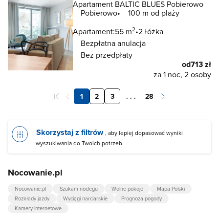
Apartament BALTIC BLUES Pobierowo
Pobierowo
100 m od plaży
2
Apartament:
55 m
2 łóżka
Bezpłatna anulacja
Bez przedpłaty
od
713 zł
za 1 noc, 2 osoby
1
2
3
. . .
28
Skorzystaj z filtrów
, aby lepiej dopasować wyniki
wyszukiwania do Twoich potrzeb.
Nocowanie.pl
Nocowanie.pl
Szukam noclegu
Wolne pokoje
Mapa Polski
Rozkłady jazdy
Wyciągi narciarskie
Prognoza pogody
Kamery internetowe