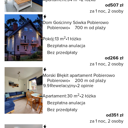
od
507 zł
za 1 noc, 2 osoby
Natychmiastowa rezerwacja
Dom Gościnny Sówka Pobierowo
Pobierowo
700 m od plaży
2
Pokój:
13 m
1 łóżko
Bezpłatna anulacja
Bez przedpłaty
od
266 zł
za 1 noc, 2 osoby
Natychmiastowa rezerwacja
Morski Błękit apartament Pobierowo
Pobierowo
200 m od plaży
9.9
Rewelacyjny
2 opinie
2
Apartament:
30 m
2 łóżka
Bezpłatna anulacja
Bez przedpłaty
od
351 zł
za 1 noc, 2 osoby
Natychmiastowa rezerwacja