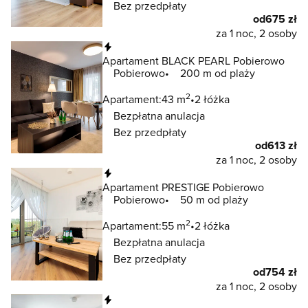
Bez przedpłaty
od
675 zł
za 1 noc, 2 osoby
Natychmiastowa rezerwacja
Apartament BLACK PEARL Pobierowo
Pobierowo
200 m od plaży
2
Apartament:
43 m
2 łóżka
Bezpłatna anulacja
Bez przedpłaty
od
613 zł
za 1 noc, 2 osoby
Natychmiastowa rezerwacja
Apartament PRESTIGE Pobierowo
Pobierowo
50 m od plaży
2
Apartament:
55 m
2 łóżka
Bezpłatna anulacja
Bez przedpłaty
od
754 zł
za 1 noc, 2 osoby
Natychmiastowa rezerwacja