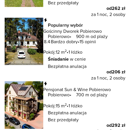
Bez przedpłaty
od
262 zł
za 1 noc, 2 osoby
Natychmiastowa rezerwacja
Popularny wybór
Gościnny Dworek Pobierowo
Pobierowo
900 m od plaży
8.4
Bardzo dobry
15 opinii
2
Pokój:
12 m
1 łóżko
Śniadanie
w cenie
Bezpłatna anulacja
od
206 zł
za 1 noc, 2 osoby
Natychmiastowa rezerwacja
Pensjonat Sun & Wine Pobierowo
Pobierowo
700 m od plaży
2
Pokój:
15 m
1 łóżko
Bezpłatna anulacja
Bez przedpłaty
od
292 zł