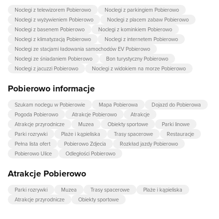
Noclegi z telewizorem Pobierowo
Noclegi z parkingiem Pobierowo
Noclegi z wyżywieniem Pobierowo
Noclegi z placem zabaw Pobierowo
Noclegi z basenem Pobierowo
Noclegi z kominkiem Pobierowo
Noclegi z klimatyzacją Pobierowo
Noclegi z internetem Pobierowo
Noclegi ze stacjami ładowania samochodów EV Pobierowo
Noclegi ze śniadaniem Pobierowo
Bon turystyczny Pobierowo
Noclegi z jacuzzi Pobierowo
Noclegi z widokiem na morze Pobierowo
Pobierowo informacje
Szukam noclegu w Pobierowie
Mapa Pobierowa
Dojazd do Pobierowa
Pogoda Pobierowo
Atrakcje Pobierowo
Atrakcje
Atrakcje przyrodnicze
Muzea
Obiekty sportowe
Parki linowe
Parki rozrywki
Plaże i kąpieliska
Trasy spacerowe
Restauracje
Pełna lista ofert
Pobierowo Zdjecia
Rozkład jazdy Pobierowo
Pobierowo Ulice
Odległości Pobierowo
Atrakcje Pobierowo
Parki rozrywki
Muzea
Trasy spacerowe
Plaże i kąpieliska
Atrakcje przyrodnicze
Obiekty sportowe