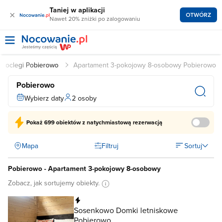
Taniej w aplikacji
×
OTWÓRZ
Nawet 20% zniżki po zalogowaniu
Noclegi Pobierowo
Apartament 3-pokojowy 8-osobowy Pobierowo
Pobierowo
Wybierz daty
2 osoby
Pokaż
699 obiektów
z natychmiastową rezerwacją
Mapa
Filtruj
Sortuj
Pobierowo - Apartament 3-pokojowy 8-osobowy
Zobacz, jak sortujemy obiekty.
Natychmiastowa rezerwacja
Sosenkowo Domki letniskowe
Pobierowo