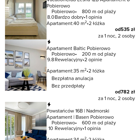
Pobierowo
Pobierowo
800 m od plaży
8.0
Bardzo dobry
1 opinia
2
Apartament:
40 m
2 łóżka
od
535 zł
za 1 noc, 2 osoby
Natychmiastowa rezerwacja
Apartament Baltic Pobierowo
Pobierowo
200 m od plaży
9.8
Rewelacyjny
2 opinie
2
Apartament:
35 m
2 łóżka
Bezpłatna anulacja
Bez przedpłaty
od
782 zł
za 1 noc, 2 osoby
Natychmiastowa rezerwacja
Powstańców 16B | Nadmorski
Apartament | Basen Pobierowo
Pobierowo
600 m od plaży
10
Rewelacyjny
1 opinia
2
Apartament:
34 m
2 łóżka