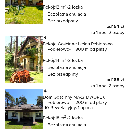
2
Pokój:
12 m
2 łóżka
Bezpłatna anulacja
Bez przedpłaty
od
154 zł
za 1 noc, 2 osoby
Natychmiastowa rezerwacja
Pokoje Gościnne Leśna Pobierowo
Pobierowo
800 m od plaży
2
Pokój:
14 m
2 łóżka
Bezpłatna anulacja
Bez przedpłaty
od
186 zł
za 1 noc, 2 osoby
Natychmiastowa rezerwacja
Dom Gościnny MAŁY DWOREK
Pobierowo
200 m od plaży
10
Rewelacyjny
1 opinia
2
Pokój:
18 m
2 łóżka
Bezpłatna anulacja