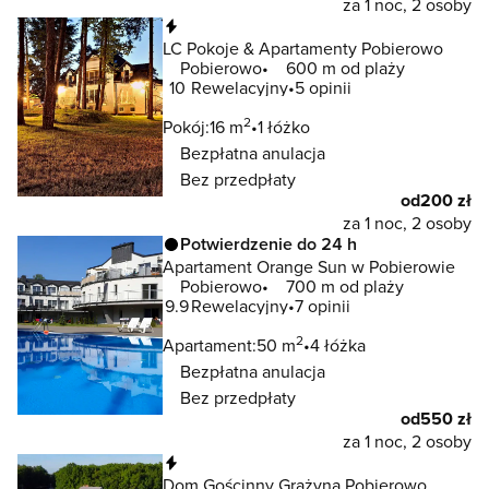
za 1 noc, 2 osoby
Natychmiastowa rezerwacja
LC Pokoje & Apartamenty Pobierowo
Pobierowo
600 m od plaży
10
Rewelacyjny
5 opinii
2
Pokój:
16 m
1 łóżko
Bezpłatna anulacja
Bez przedpłaty
od
200 zł
za 1 noc, 2 osoby
Potwierdzenie do 24 h
Apartament Orange Sun w Pobierowie
Pobierowo
700 m od plaży
9.9
Rewelacyjny
7 opinii
2
Apartament:
50 m
4 łóżka
Bezpłatna anulacja
Bez przedpłaty
od
550 zł
za 1 noc, 2 osoby
Natychmiastowa rezerwacja
Dom Gościnny Grażyna Pobierowo