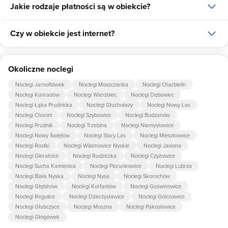
Jakie rodzaje płatności są w obiekcie?
Czy w obiekcie jest internet?
W obiekcie dostępne są następujące formy płatności: płatność
kartą.
Tak, Kompleks Hotelowy CHROBRY udostępnia dla swoich gości
Okoliczne noclegi
internet.
Noclegi Jarnołtówek
Noclegi Moszczanka
Noclegi Charbielin
Noclegi Konradów
Noclegi Wierzbiec
Noclegi Dębowiec
Noclegi Łąka Prudnicka
Noclegi Głuchołazy
Noclegi Nowy Las
Noclegi Chocim
Noclegi Szybowice
Noclegi Bodzanów
Noclegi Prudnik
Noclegi Trzebina
Noclegi Niemysłowice
Noclegi Nowy Świętów
Noclegi Stary Las
Noclegi Mieszkowice
Noclegi Rostki
Noclegi Wilamowice Nyskie
Noclegi Jasiona
Noclegi Gierałcice
Noclegi Rudziczka
Noclegi Czyżowice
Noclegi Sucha Kamienica
Noclegi Piorunkowice
Noclegi Lubrza
Noclegi Biała Nyska
Noclegi Nysa
Noclegi Skorochów
Noclegi Głębinów
Noclegi Korfantów
Noclegi Goświnowice
Noclegi Regulice
Noclegi Dzierżysławice
Noclegi Golczowice
Noclegi Głubczyce
Noclegi Moszna
Noclegi Pakosławice
Noclegi Głogówek