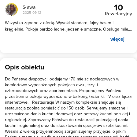
10
Sława
2025-09-12
Rewelacyjny
Wszystko zgodne z ofertą. Wysoki standard, fajny basen i
kręgielnia. Pokoje bardzo ładne, jedzenie smaczne. Obsługa miła,
kontakt bez zastrzeżeń. POLECAM 😁
więcej
Opis obiektu
Do Państwa dyspozycji oddajemy 170 miejsc noclegowych w
komfortowo wyposażonych pokojach dwu-, trzy- i
czteroosobowych oraz apartamentach. Proponujemy Państwu
przestronne pokoje wyposażone w balkony, łazienki, TV oraz łącza
internetowe. Restauracja W naszym kompleksie znajduje się
restauracja zdolna pomieścić do 150 osób. Serwujemy smaczne i
urozmaicone dania kuchni domowej oraz potrawy kuchni polskiej i
regionalnej. Zapraszamy Państwa do restauracji polecającej dania
kuchni regionalnej oraz do skosztowania specjałów szefa kuchni.
Wesela Z wielką przyjemnością zorganizujemy przyjęcie, o jakim
Państwo marzycie, według scenariusza opartego na tradycji, bądź