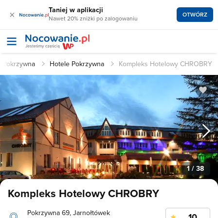
Taniej w aplikacji
×
OTWÓRZ
Nawet 20% zniżki po zalogowaniu
i Pokrzywna
Hotele Pokrzywna
Kompleks Hotelowy CHROBRY
1
/ 38
Kompleks Hotelowy CHROBRY
Pokrzywna 69, Jarnołtówek
10