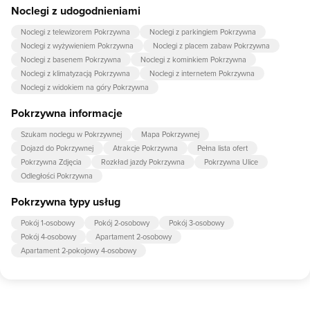
Noclegi z udogodnieniami
Noclegi z telewizorem Pokrzywna
Noclegi z parkingiem Pokrzywna
Noclegi z wyżywieniem Pokrzywna
Noclegi z placem zabaw Pokrzywna
Noclegi z basenem Pokrzywna
Noclegi z kominkiem Pokrzywna
Noclegi z klimatyzacją Pokrzywna
Noclegi z internetem Pokrzywna
Noclegi z widokiem na góry Pokrzywna
Pokrzywna informacje
Szukam noclegu w Pokrzywnej
Mapa Pokrzywnej
Dojazd do Pokrzywnej
Atrakcje Pokrzywna
Pełna lista ofert
Pokrzywna Zdjęcia
Rozkład jazdy Pokrzywna
Pokrzywna Ulice
Odległości Pokrzywna
Pokrzywna typy usług
Pokój 1-osobowy
Pokój 2-osobowy
Pokój 3-osobowy
Pokój 4-osobowy
Apartament 2-osobowy
Apartament 2-pokojowy 4-osobowy