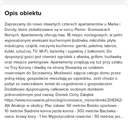
Opis obiektu
Zapraszamy do nowo otwartych czterech apartamentów u Marka i
Doroty, które zlokalizowane są w sercu Pienin- Sromowcach
Niżnych. Apartamenty oferują max. 18 miejsc noclegowych, w pełni
wyposażonymi aneksami kuchennymi (lodówka, mikrofala, płyta
indukcyjna, czajnik, naczynia kuchenne: garnki, patelnia, talerze,
kubki, sztućce), TV, Wi-Fi, łazienkę i sypialnię z balkonem. Do
dyspozycji gości jest również ogródek z altanką, grillem, huśtawką
oraz miejsce parkingowe. Apartamenty znajdują się tuż przy szlaku
na Trzy Korony i kładkę na stronę Słowacką ze szlakiem
rowerowym do Szczawnicy. Możliwość zajęcia całego domu przez
jedną ekipę, gospodarze mieszkają po sąsiedzku. Jeśli chodzi o
pobyt ze zwierzakiem, temat do uzgodnienia z gospodarzem.
Dodatkowo dysponujemy całkowicie osobnym domkiem
jednorodzinnym pod nazwą: Domek Cichy Zakątek
https://www.nocowanie.pl/noclegi/sromowce_nizne/domki/208342/
#jtt Atrakcje w okolicy: Plac zabaw- 50 metrów Boisko sportowe -
10 metrów Stadnina konna jazda konna - 300 metrów Bacówka -
owce, krowy kozy - 1 km Wypożyczalnia rowerów - 50 metrów, jest
szopka na rowery. Kładka na stronę Słowacką- 50 metrów Trasa
rowerowa Drogą Pienińską aż do Szczawnicy 11km całą trasa.