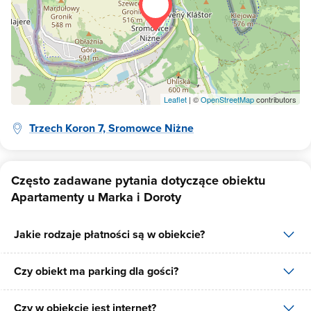
Leaflet
| ©
OpenStreetMap
contributors
Trzech Koron 7, Sromowce Niżne
Często zadawane pytania dotyczące obiektu
Apartamenty u Marka i Doroty
Jakie rodzaje płatności są w obiekcie?
Czy obiekt ma parking dla gości?
W obiekcie dostępne są następujące formy płatności: gotówka,
płatność przelewem.
Czy w obiekcie jest internet?
Tak, Apartamenty u Marka i Doroty posiada bezpłatny parking dla