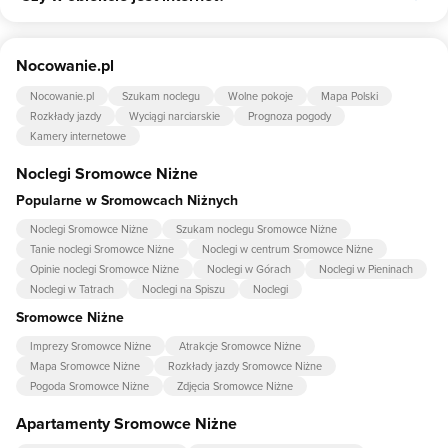
gości na 4 miejsca.
Tak, Apartamenty u Marka i Doroty udostępnia dla swoich gości
Nocowanie.pl
internet.
Nocowanie.pl
Szukam noclegu
Wolne pokoje
Mapa Polski
Rozkłady jazdy
Wyciągi narciarskie
Prognoza pogody
Kamery internetowe
Noclegi Sromowce Niżne
Popularne w Sromowcach Niżnych
Noclegi Sromowce Niżne
Szukam noclegu Sromowce Niżne
Tanie noclegi Sromowce Niżne
Noclegi w centrum Sromowce Niżne
Opinie noclegi Sromowce Niżne
Noclegi w Górach
Noclegi w Pieninach
Noclegi w Tatrach
Noclegi na Spiszu
Noclegi
Sromowce Niżne
Imprezy Sromowce Niżne
Atrakcje Sromowce Niżne
Mapa Sromowce Niżne
Rozkłady jazdy Sromowce Niżne
Pogoda Sromowce Niżne
Zdjęcia Sromowce Niżne
Apartamenty Sromowce Niżne