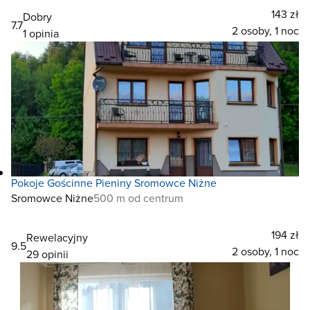
143 zł
Dobry
7.7
2 osoby, 1 noc
1 opinia
Pokoje Gościnne Pieniny Sromowce Niżne
Sromowce Niżne
500 m od centrum
194 zł
Rewelacyjny
9.5
2 osoby, 1 noc
29 opinii