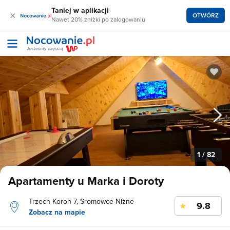
Taniej w aplikacji
×
OTWÓRZ
Nawet 20% zniżki po zalogowaniu
1
/ 82
Apartamenty u Marka i Doroty
Trzech Koron 7, Sromowce Niżne
9.8
Zobacz na mapie