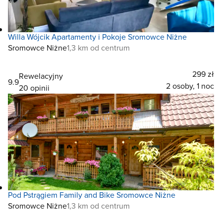
Willa Wójcik Apartamenty i Pokoje Sromowce Niżne
Sromowce Niżne
1,3 km od centrum
299 zł
Rewelacyjny
9.9
2 osoby, 1 noc
20 opinii
Pod Pstrągiem Family and Bike Sromowce Niżne
Sromowce Niżne
1,3 km od centrum