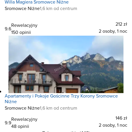
Willa Magiera Sromowce Niżne
Sromowce Niżne
1,6 km od centrum
212 zł
Rewelacyjny
9.6
2 osoby, 1 noc
150 opinii
Apartamenty i Pokoje Gościnne Trzy Korony Sromowce
Niżne
Sromowce Niżne
1,6 km od centrum
146 zł
Rewelacyjny
9.9
2 osoby, 1 noc
48 opinii