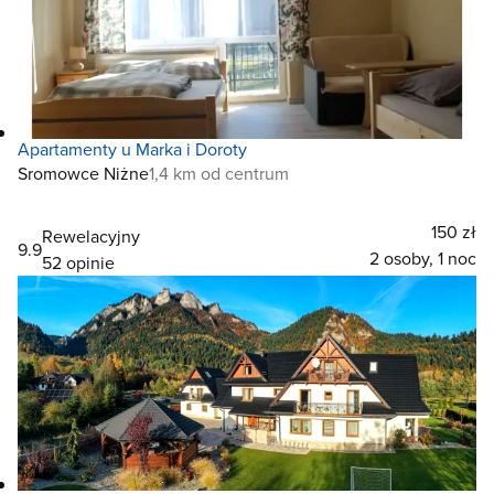
Apartamenty u Marka i Doroty
Sromowce Niżne
1,4 km od centrum
150 zł
Rewelacyjny
9.9
2 osoby, 1 noc
52 opinie