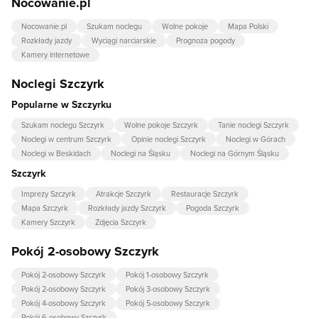
Nocowanie.pl
Nocowanie.pl
Szukam noclegu
Wolne pokoje
Mapa Polski
Rozkłady jazdy
Wyciągi narciarskie
Prognoza pogody
Kamery internetowe
Noclegi Szczyrk
Popularne w Szczyrku
Szukam noclegu Szczyrk
Wolne pokoje Szczyrk
Tanie noclegi Szczyrk
Noclegi w centrum Szczyrk
Opinie noclegi Szczyrk
Noclegi w Górach
Noclegi w Beskidach
Noclegi na Śląsku
Noclegi na Górnym Śląsku
Szczyrk
Imprezy Szczyrk
Atrakcje Szczyrk
Restauracje Szczyrk
Mapa Szczyrk
Rozkłady jazdy Szczyrk
Pogoda Szczyrk
Kamery Szczyrk
Zdjęcia Szczyrk
Pokój 2-osobowy Szczyrk
Pokój 2-osobowy Szczyrk
Pokój 1-osobowy Szczyrk
Pokój 2-osobowy Szczyrk
Pokój 3-osobowy Szczyrk
Pokój 4-osobowy Szczyrk
Pokój 5-osobowy Szczyrk
Pokój 6-osobowy Szczyrk