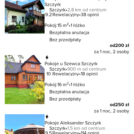
Szczyrk
Szczyrk
2,8 km od centrum
9.2
Rewelacyjny
38 opinii
2
Pokój:
15 m
1 łóżko
Bezpłatna anulacja
Bez przedpłaty
od
200 zł
za 1 noc, 2 osoby
Natychmiastowa rezerwacja
Pokoje u Szewca Szczyrk
Szczyrk
900 m od centrum
10
Rewelacyjny
18 opinii
2
Pokój:
16 m
1 łóżko
Bezpłatna anulacja
Bez przedpłaty
od
250 zł
za 1 noc, 2 osoby
Natychmiastowa rezerwacja
Pokoje Aleksander Szczyrk
Szczyrk
1,5 km od centrum
9.5
Rewelacyjny
114 opinii