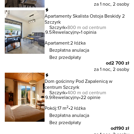
za 1 noc, 2 osoby
Natychmiastowa rezerwacja
Apartamenty Skalista Ostoja Beskidy 2
Szczyrk
Szczyrk
800 m od centrum
9.5
Rewelacyjny
1 opinia
Apartament:
2 łóżka
Bezpłatna anulacja
Bez przedpłaty
od
2 700 zł
za 1 noc, 2 osoby
Natychmiastowa rezerwacja
Dom gościnny Pod Zapalenicą w
centrum Szczyrk
Szczyrk
400 m od centrum
9.9
Rewelacyjny
22 opinie
2
Pokój:
17 m
2 łóżka
Bezpłatna anulacja
Bez przedpłaty
od
190 zł