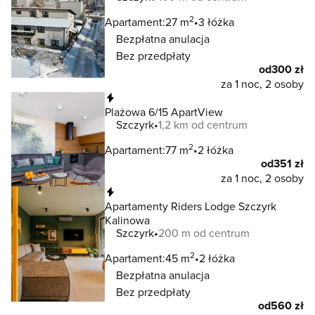
2
Apartament:
27 m
3 łóżka
Bezpłatna anulacja
Bez przedpłaty
od
300 zł
za 1 noc, 2 osoby
Natychmiastowa rezerwacja
Plażowa 6/15 ApartView
Szczyrk
1,2 km od centrum
2
Apartament:
77 m
2 łóżka
od
351 zł
za 1 noc, 2 osoby
Natychmiastowa rezerwacja
Apartamenty Riders Lodge Szczyrk
Kalinowa
Szczyrk
200 m od centrum
2
Apartament:
45 m
2 łóżka
Bezpłatna anulacja
Bez przedpłaty
od
560 zł