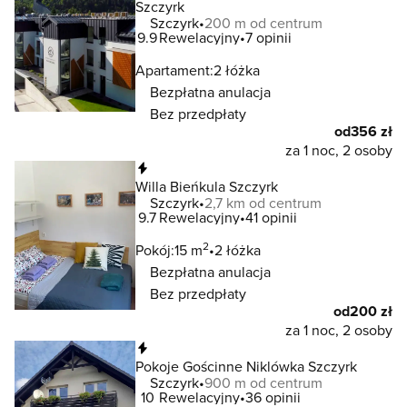
Szczyrk
Szczyrk
200 m od centrum
9.9
Rewelacyjny
7 opinii
Apartament:
2 łóżka
Bezpłatna anulacja
Bez przedpłaty
od
356 zł
za 1 noc, 2 osoby
Natychmiastowa rezerwacja
Willa Bieńkula Szczyrk
Szczyrk
2,7 km od centrum
9.7
Rewelacyjny
41 opinii
2
Pokój:
15 m
2 łóżka
Bezpłatna anulacja
Bez przedpłaty
od
200 zł
za 1 noc, 2 osoby
Natychmiastowa rezerwacja
Pokoje Gościnne Niklówka Szczyrk
Szczyrk
900 m od centrum
10
Rewelacyjny
36 opinii