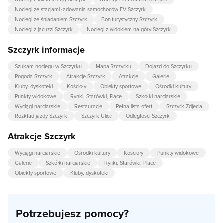
Noclegi ze stacjami ładowania samochodów EV Szczyrk
Noclegi ze śniadaniem Szczyrk
Bon turystyczny Szczyrk
Noclegi z jacuzzi Szczyrk
Noclegi z widokiem na góry Szczyrk
Szczyrk informacje
Szukam noclegu w Szczyrku
Mapa Szczyrku
Dojazd do Szczyrku
Pogoda Szczyrk
Atrakcje Szczyrk
Atrakcje
Galerie
Kluby, dyskoteki
Kościoły
Obiekty sportowe
Ośrodki kultury
Punkty widokowe
Rynki, Starówki, Place
Szkółki narciarskie
Wyciągi narciarskie
Restauracje
Pełna lista ofert
Szczyrk Zdjecia
Rozkład jazdy Szczyrk
Szczyrk Ulice
Odległości Szczyrk
Atrakcje Szczyrk
Wyciągi narciarskie
Ośrodki kultury
Kościoły
Punkty widokowe
Galerie
Szkółki narciarskie
Rynki, Starówki, Place
Obiekty sportowe
Kluby, dyskoteki
Potrzebujesz pomocy?