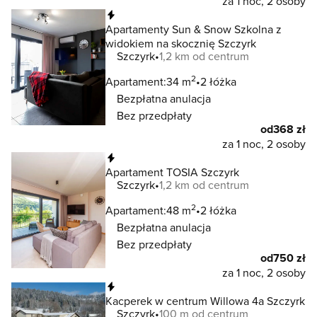
za 1 noc, 2 osoby
Natychmiastowa rezerwacja
Apartamenty Sun & Snow Szkolna z
widokiem na skocznię Szczyrk
Szczyrk
1,2 km od centrum
2
Apartament:
34 m
2 łóżka
Bezpłatna anulacja
Bez przedpłaty
od
368 zł
za 1 noc, 2 osoby
Natychmiastowa rezerwacja
Apartament TOSIA Szczyrk
Szczyrk
1,2 km od centrum
2
Apartament:
48 m
2 łóżka
Bezpłatna anulacja
Bez przedpłaty
od
750 zł
za 1 noc, 2 osoby
Natychmiastowa rezerwacja
Kacperek w centrum Willowa 4a Szczyrk
Szczyrk
100 m od centrum