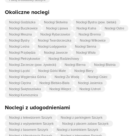
Okoliczne noclegi
Noclegi Godziszka
Noclegi Słotwina
Noclegi Bystra (pow. bielski)
Noclegi Buczkowice
Noclegi Lipowa
Noclegi Kalna
Noclegi Ostre
Noclegi Meszna
Noclegi Rybarzowice
Noclegi Brenna
Noclegi Bystry
Noclegi Twardorzeczka
Noclegi Wilkowice
Noclegi Leśna
Noclegi Łodygowice
Noclegi Sienna
Noclegi Przybędza
Noclegi Jaworze
Noclegi Wisła
Noclegi Pietrzykowice
Noclegi Radziechowy
Noclegi Zarzecze (pow. żywiecki)
Noclegi Bierna
Noclegi Błatnia
Noclegi Łączki
Noclegi Górki Małe
Noclegi Biery
Noclegi Węgierska Górka
Noclegi Za Wodą
Noclegi Cisiec
Noclegi Cięcina
Noclegi Bielsko-Biała
Noclegi Jasienica
Noclegi Świętoszówka
Noclegi Wieprz
Noclegi Ustroń
Noclegi Kamesznica
Noclegi z udogodnieniami
Noclegi z telewizorem Szczyrk
Noclegi z parkingiem Szczyrk
Noclegi z wyżywieniem Szczyrk
Noclegi z placem zabaw Szczyrk
Noclegi z basenem Szczyrk
Noclegi z kominkiem Szczyrk
Noclegi z klimatyzacją Szczyrk
Noclegi z internetem Szczyrk