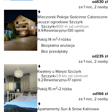
od
430 zł
za 1 noc, 2 osoby
Natychmiastowa rezerwacja
Wieczorek Pokoje Gościnne Całoroczne
jacuzzi ogrodowe Szczyrk
Szczyrk
600 m od centrum
9.9
Rewelacyjny
130 opinii
2
Pokój:
14 m
1 łóżko
Bezpłatna anulacja
Bez przedpłaty
od
235 zł
za 1 noc, 2 osoby
Natychmiastowa rezerwacja
Kwatery u Marysi Szczyrk
Szczyrk
1,9 km od centrum
9.2
Rewelacyjny
17 opinii
2
Pokój:
15 m
2 łóżka
od
166 zł
za 1 noc, 2 osoby
Natychmiastowa rezerwacja
Apartamenty Sun & Snow Kalinowa