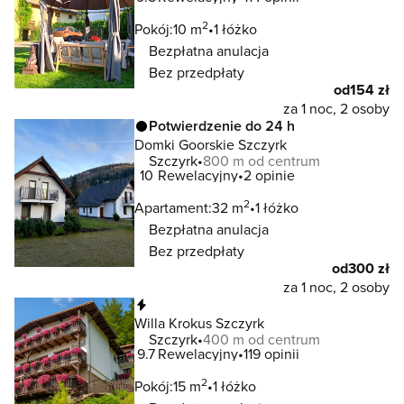
2
Pokój:
10 m
1 łóżko
Bezpłatna anulacja
Bez przedpłaty
od
154 zł
za 1 noc, 2 osoby
Potwierdzenie do 24 h
Domki Goorskie Szczyrk
Szczyrk
800 m od centrum
10
Rewelacyjny
2 opinie
2
Apartament:
32 m
1 łóżko
Bezpłatna anulacja
Bez przedpłaty
od
300 zł
za 1 noc, 2 osoby
Natychmiastowa rezerwacja
Willa Krokus Szczyrk
Szczyrk
400 m od centrum
9.7
Rewelacyjny
119 opinii
2
Pokój:
15 m
1 łóżko