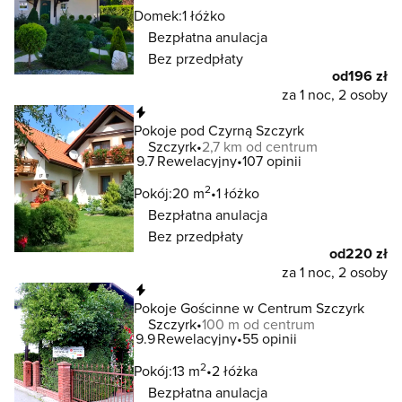
Domek:
1 łóżko
Bezpłatna anulacja
Bez przedpłaty
od
196 zł
za 1 noc, 2 osoby
Natychmiastowa rezerwacja
Pokoje pod Czyrną Szczyrk
Szczyrk
2,7 km od centrum
9.7
Rewelacyjny
107 opinii
2
Pokój:
20 m
1 łóżko
Bezpłatna anulacja
Bez przedpłaty
od
220 zł
za 1 noc, 2 osoby
Natychmiastowa rezerwacja
Pokoje Gościnne w Centrum Szczyrk
Szczyrk
100 m od centrum
9.9
Rewelacyjny
55 opinii
2
Pokój:
13 m
2 łóżka
Bezpłatna anulacja