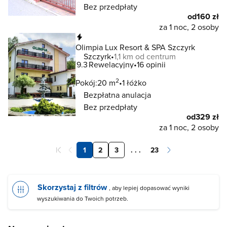
Bez przedpłaty
od
160 zł
za 1 noc, 2 osoby
Natychmiastowa rezerwacja
Olimpia Lux Resort & SPA Szczyrk
Szczyrk
1,1 km od centrum
9.3
Rewelacyjny
16 opinii
2
Pokój:
20 m
1 łóżko
Bezpłatna anulacja
Bez przedpłaty
od
329 zł
za 1 noc, 2 osoby
1
2
3
. . .
23
Skorzystaj z filtrów
, aby lepiej dopasować wyniki
wyszukiwania do Twoich potrzeb.