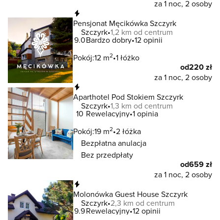
za 1 noc, 2 osoby
Natychmiastowa rezerwacja
Pensjonat Męcikówka Szczyrk
Szczyrk
1,2 km od centrum
9.0
Bardzo dobry
12 opinii
2
Pokój:
12 m
1 łóżko
od
220 zł
za 1 noc, 2 osoby
Natychmiastowa rezerwacja
Aparthotel Pod Stokiem Szczyrk
Szczyrk
1,3 km od centrum
10
Rewelacyjny
1 opinia
2
Pokój:
19 m
2 łóżka
Bezpłatna anulacja
Bez przedpłaty
od
659 zł
za 1 noc, 2 osoby
Natychmiastowa rezerwacja
Molonówka Guest House Szczyrk
Szczyrk
2,3 km od centrum
9.9
Rewelacyjny
12 opinii