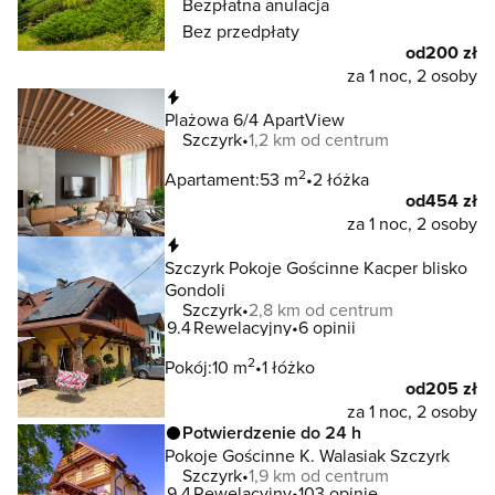
Bezpłatna anulacja
Bez przedpłaty
od
200 zł
za 1 noc, 2 osoby
Natychmiastowa rezerwacja
Plażowa 6/4 ApartView
Szczyrk
1,2 km od centrum
2
Apartament:
53 m
2 łóżka
od
454 zł
za 1 noc, 2 osoby
Natychmiastowa rezerwacja
Szczyrk Pokoje Gościnne Kacper blisko
Gondoli
Szczyrk
2,8 km od centrum
9.4
Rewelacyjny
6 opinii
2
Pokój:
10 m
1 łóżko
od
205 zł
za 1 noc, 2 osoby
Potwierdzenie do 24 h
Pokoje Gościnne K. Walasiak Szczyrk
Szczyrk
1,9 km od centrum
9.4
Rewelacyjny
103 opinie