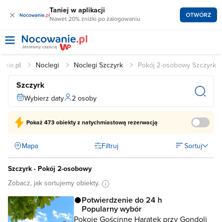
Taniej w aplikacji
×
OTWÓRZ
Nawet 20% zniżki po zalogowaniu
anie.pl
Noclegi
Noclegi Szczyrk
Pokój 2-osobowy Szczyrk
Szczyrk
Wybierz daty
2 osoby
Pokaż
473 obiekty
z natychmiastową rezerwacją
Mapa
Filtruj
Sortuj
Szczyrk - Pokój 2-osobowy
Zobacz, jak sortujemy obiekty.
Potwierdzenie do 24 h
Popularny wybór
Pokoje Gościnne Haratek przy Gondoli