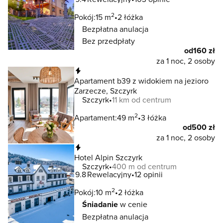
2
Pokój:
15 m
2 łóżka
Bezpłatna anulacja
Bez przedpłaty
od
160 zł
za 1 noc, 2 osoby
Natychmiastowa rezerwacja
Apartament b39 z widokiem na jezioro
Zarzecze, Szczyrk
Szczyrk
11 km od centrum
2
Apartament:
49 m
3 łóżka
od
500 zł
za 1 noc, 2 osoby
Natychmiastowa rezerwacja
Hotel Alpin Szczyrk
Szczyrk
400 m od centrum
9.8
Rewelacyjny
12 opinii
2
Pokój:
10 m
2 łóżka
Śniadanie
w cenie
Bezpłatna anulacja