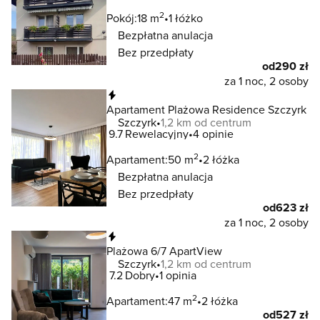
2
Pokój:
18 m
1 łóżko
Bezpłatna anulacja
Bez przedpłaty
od
290 zł
za 1 noc, 2 osoby
Natychmiastowa rezerwacja
Apartament Plażowa Residence Szczyrk
Szczyrk
1,2 km od centrum
9.7
Rewelacyjny
4 opinie
2
Apartament:
50 m
2 łóżka
Bezpłatna anulacja
Bez przedpłaty
od
623 zł
za 1 noc, 2 osoby
Natychmiastowa rezerwacja
Plażowa 6/7 ApartView
Szczyrk
1,2 km od centrum
7.2
Dobry
1 opinia
2
Apartament:
47 m
2 łóżka
od
527 zł