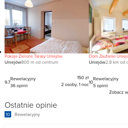
Pokoje Zielone Tarasy Uniejów
Dom Zaufanie Uniej
Uniejów
800 m od centrum
Uniejów
2,8 km od 
150 zł
Rewelacyjny
Rewelacyjny
9.7
10
2 osoby, 1 noc
36 opinii
5 opinii
Zobacz ws
Ostatnie opinie
10
Rewelacyjny