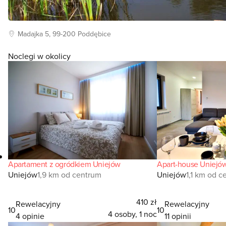
Madajka
5, 99-200
Poddębice
Noclegi w okolicy
Apartament z ogródkiem Uniejów
Apart-house Uniejó
Uniejów
1,9 km od centrum
Uniejów
1,1 km od 
410 zł
Rewelacyjny
Rewelacyjny
10
10
4 osoby, 1 noc
4 opinie
11 opinii