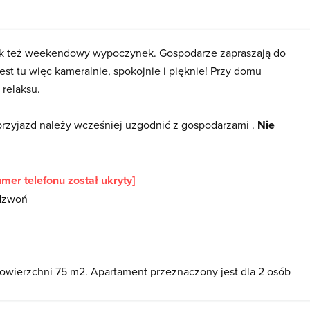
jak też weekendowy wypoczynek. Gospodarze zapraszają do
est tu więc kameralnie, spokojnie i pięknie! Przy domu
 relaksu.
 przyjazd należy wcześniej uzgodnić z gospodarzami .
Nie
umer telefonu został ukryty]
adzwoń
owierzchni 75 m2. Apartament przeznaczony jest dla 2 osób
a) ,