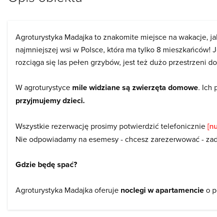
Agroturystyka Madajka to znakomite miejsce na wakacje, 
najmniejszej wsi w Polsce, która ma tylko 8 mieszkańców! J
rozciąga się las pełen grzybów, jest też dużo przestrzeni do
W agroturystyce
mile widziane są zwierzęta domowe
. Ich
przyjmujemy dzieci.
Wszystkie rezerwację prosimy potwierdzić telefonicznie
[n
Nie odpowiadamy na esemesy - chcesz zarezerwować - z
Gdzie będę spać?
Agroturystyka Madajka oferuje
noclegi w apartamencie
o p
dorosłych (1 dorosła osoba lub dziecko powyżej 10 roku życi
Nocleg w pokoju 2 osobowym