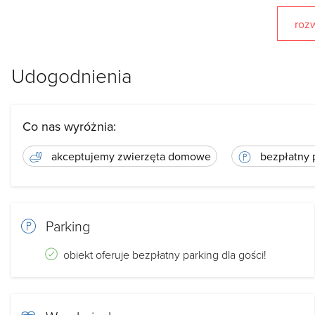
nocleg w pokoju 3 osobowym
rozw
Nocleg w studio ( dwie sypialnie 2 osobowe)
Udogodnienia
Apartament to przestronne mieszkanie z wygodną sypialnią
dyspozycji mamy także oświetlony taras.
Pozostałe pokoje posiadaję aneks kuchenny oraz łazienki z
Co nas wyróżnia:
Apartamenti pozostałe pokoje w Agroturystyce Madajka z
akceptujemy zwierzęta domowe
bezpłatny 
telewizora z kanałami telewizji naziemnej, dostęp do inter
znajdziemy ręczniki i suszarkę do włosów. Przy domu znajd
Co będę jeść?
Parking
obiekt oferuje bezpłatny parking dla gości!
W apartamencie dostępna jest
kuchnia
, która posiada peł
kuchenka, piekarnik, mikrofalówka, czajnik elektryczny, o
naczynia oraz sztućce.