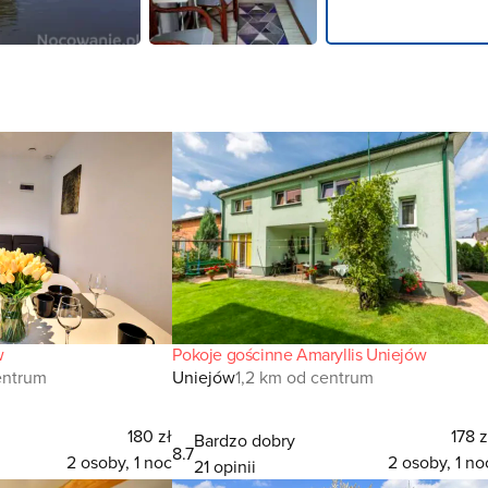
w
Pokoje gościnne Amaryllis Uniejów
centrum
Uniejów
1,2 km od centrum
180 zł
178 z
Bardzo dobry
8.7
2 osoby, 1 noc
2 osoby, 1 no
21 opinii