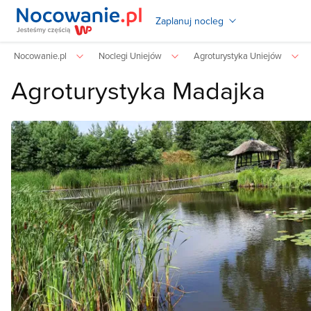
Zaplanuj nocleg
Nocowanie.pl
Noclegi Uniejów
Agroturystyka Uniejów
Agroturystyka Madajka