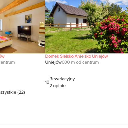
ów
Domek Sielsko Anielsko Uniejów
centrum
Uniejów
600 m od centrum
Rewelacyjny
10
2 opinie
zystkie (22)