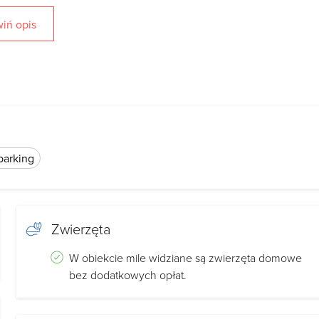
iń opis
, pokojem dziennym, kuchnią oraz łazienką z prysznicem. Do
 prysznicem oraz własne tarasy.
ostały kompleksowo wyposażone. Mamy tu m.in. dostęp do
parking
netu a także możemy korzystać z żelazka. W łazience
uje się
bezpłatny parking
dla gości.
Zwierzęta
W obiekcie mile widziane są zwierzęta domowe
ne wyposażenie lub aneksy kuchenne. Do dyspozycji jest
bez dodatkowych opłat.
piekacz oraz lodówka. W szafkach znajdziemy niezbędne