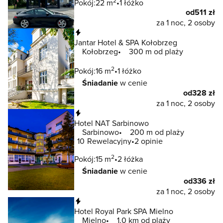
2
Pokój:
22 m
1 łóżko
od
511 zł
za 1 noc, 2 osoby
Natychmiastowa rezerwacja
Jantar Hotel & SPA Kołobrzeg
Kołobrzeg
300 m od plaży
2
Pokój:
16 m
1 łóżko
Śniadanie
w cenie
od
328 zł
za 1 noc, 2 osoby
Natychmiastowa rezerwacja
Hotel NAT Sarbinowo
Sarbinowo
200 m od plaży
10
Rewelacyjny
2 opinie
2
Pokój:
15 m
2 łóżka
Śniadanie
w cenie
od
336 zł
za 1 noc, 2 osoby
Natychmiastowa rezerwacja
Hotel Royal Park SPA Mielno
Mielno
1,0 km od plaży