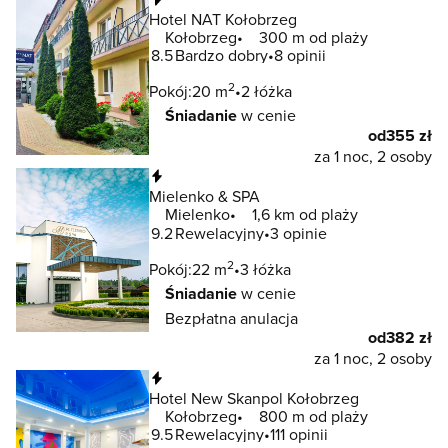
Hotel NAT Kołobrzeg
Kołobrzeg
300 m od plaży
8.5
Bardzo dobry
8 opinii
2
Pokój:
20 m
2 łóżka
Śniadanie
w cenie
od
355 zł
za 1 noc, 2 osoby
Natychmiastowa rezerwacja
Mielenko & SPA
Mielenko
1,6 km od plaży
9.2
Rewelacyjny
3 opinie
2
Pokój:
22 m
3 łóżka
Śniadanie
w cenie
Bezpłatna anulacja
od
382 zł
za 1 noc, 2 osoby
Natychmiastowa rezerwacja
Hotel New Skanpol Kołobrzeg
Kołobrzeg
800 m od plaży
9.5
Rewelacyjny
111 opinii