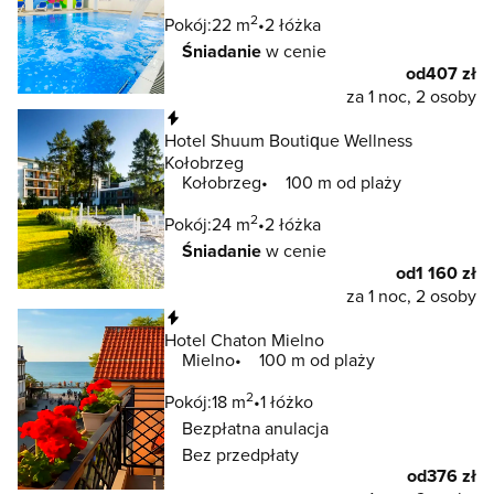
2
Pokój:
22 m
2 łóżka
Śniadanie
w cenie
od
407 zł
za 1 noc, 2 osoby
Natychmiastowa rezerwacja
Hotel Shuum Boutique Wellness
Kołobrzeg
Kołobrzeg
100 m od plaży
2
Pokój:
24 m
2 łóżka
Śniadanie
w cenie
od
1 160 zł
za 1 noc, 2 osoby
Natychmiastowa rezerwacja
Hotel Chaton Mielno
Mielno
100 m od plaży
2
Pokój:
18 m
1 łóżko
Bezpłatna anulacja
Bez przedpłaty
od
376 zł