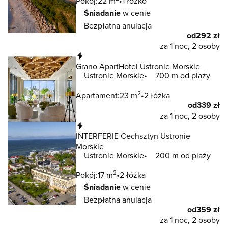
Pokój:
22 m
1 łóżko
Śniadanie
w cenie
Bezpłatna anulacja
od
292 zł
za 1 noc, 2 osoby
Natychmiastowa rezerwacja
Grano ApartHotel Ustronie Morskie
Ustronie Morskie
700 m od plaży
2
Apartament:
23 m
2 łóżka
od
339 zł
za 1 noc, 2 osoby
Natychmiastowa rezerwacja
INTERFERIE Cechsztyn Ustronie
Morskie
Ustronie Morskie
200 m od plaży
2
Pokój:
17 m
2 łóżka
Śniadanie
w cenie
Bezpłatna anulacja
od
359 zł
za 1 noc, 2 osoby