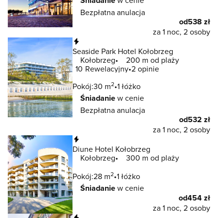
Śniadanie
Bezpłatna anulacja
od
538 zł
za 1 noc, 2 osoby
Natychmiastowa rezerwacja
Seaside Park Hotel Kołobrzeg
Kołobrzeg
200 m od plaży
10
Rewelacyjny
2 opinie
2
Pokój:
30 m
1 łóżko
Śniadanie
w cenie
Bezpłatna anulacja
od
532 zł
za 1 noc, 2 osoby
Natychmiastowa rezerwacja
Diune Hotel Kołobrzeg
Kołobrzeg
300 m od plaży
2
Pokój:
28 m
1 łóżko
Śniadanie
w cenie
od
454 zł
za 1 noc, 2 osoby
Natychmiastowa rezerwacja