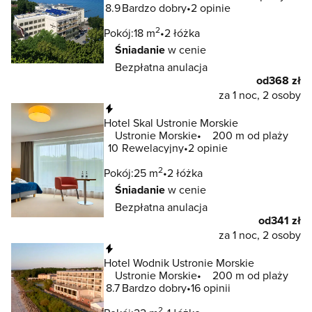
8.9
Bardzo dobry
2 opinie
2
Pokój:
18 m
2 łóżka
Śniadanie
w cenie
Bezpłatna anulacja
od
368 zł
za 1 noc, 2 osoby
Natychmiastowa rezerwacja
Hotel Skal Ustronie Morskie
Ustronie Morskie
200 m od plaży
10
Rewelacyjny
2 opinie
2
Pokój:
25 m
2 łóżka
Śniadanie
w cenie
Bezpłatna anulacja
od
341 zł
za 1 noc, 2 osoby
Natychmiastowa rezerwacja
Hotel Wodnik Ustronie Morskie
Ustronie Morskie
200 m od plaży
8.7
Bardzo dobry
16 opinii
2