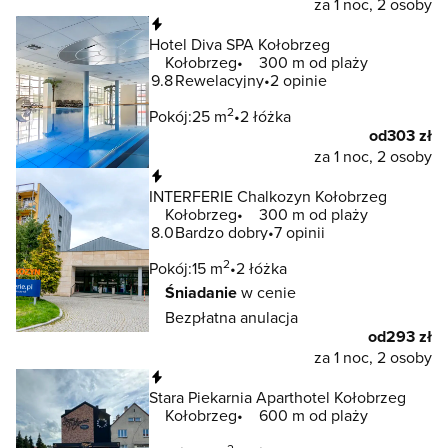
za 1 noc, 2 osoby
Natychmiastowa rezerwacja
Hotel Diva SPA Kołobrzeg
Kołobrzeg
300 m od plaży
9.8
Rewelacyjny
2 opinie
2
Pokój:
25 m
2 łóżka
od
303 zł
za 1 noc, 2 osoby
Natychmiastowa rezerwacja
INTERFERIE Chalkozyn Kołobrzeg
Kołobrzeg
300 m od plaży
8.0
Bardzo dobry
7 opinii
2
Pokój:
15 m
2 łóżka
Śniadanie
w cenie
Bezpłatna anulacja
od
293 zł
za 1 noc, 2 osoby
Natychmiastowa rezerwacja
Stara Piekarnia Aparthotel Kołobrzeg
Kołobrzeg
600 m od plaży