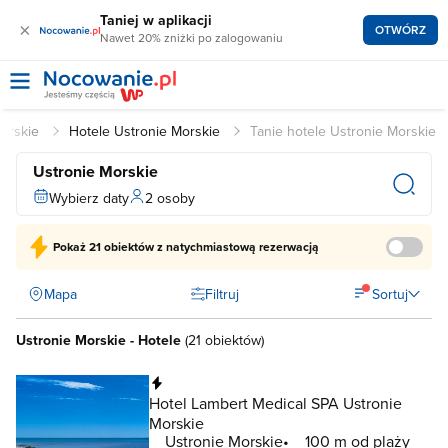
Taniej w aplikacji
×
OTWÓRZ
Nawet 20% zniżki po zalogowaniu
Morskie
Hotele Ustronie Morskie
Tanie hotele Ustronie Morskie
Ustronie Morskie
Wybierz daty
2 osoby
Pokaż
21 obiektów
z natychmiastową rezerwacją
Mapa
Filtruj
Sortuj
Ustronie Morskie - Hotele
(
21 obiektów
)
Natychmiastowa rezerwacja
Hotel Lambert Medical SPA Ustronie
Morskie
Ustronie Morskie
100 m od plaży