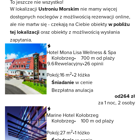
To jeszcze nie wszystko!
W lokalizacji
Ustroniu Morskim
nie mamy więcej
dostępnych noclegów z możliwością rezerwacji online,
ale nie martw się - czekają na Ciebie obiekty
w pobliżu
tej lokalizacji
oraz obiekty z możliwością wysłania
zapytania.
Natychmiastowa rezerwacja
Hotel Mona Lisa Wellness & Spa
Kołobrzeg
700 m od plaży
9.6
Rewelacyjny
26 opinii
2
Pokój:
16 m
2 łóżka
Śniadanie
w cenie
Bezpłatna anulacja
od
264 zł
za 1 noc, 2 osoby
Natychmiastowa rezerwacja
Marine Hotel Kołobrzeg
Kołobrzeg
100 m od plaży
2
Pokój:
27 m
1 łóżko
w cenie