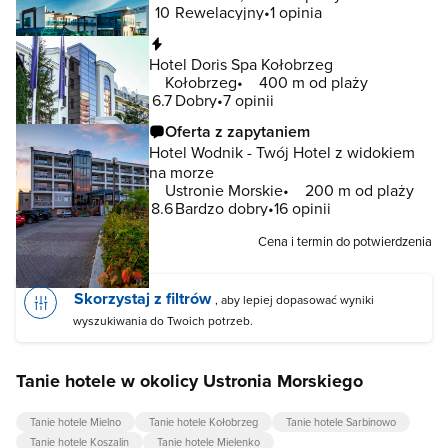
10
Rewelacyjny
1 opinia
Natychmiastowa rezerwacja
Hotel Doris Spa Kołobrzeg
Kołobrzeg
400 m od plaży
6.7
Dobry
7 opinii
Oferta z zapytaniem
Hotel Wodnik - Twój Hotel z widokiem
na morze
Ustronie Morskie
200 m od plaży
8.6
Bardzo dobry
16 opinii
Cena i termin do potwierdzenia
Skorzystaj z filtrów
, aby lepiej dopasować wyniki
wyszukiwania do Twoich potrzeb.
Tanie hotele w okolicy Ustronia Morskiego
Tanie hotele Mielno
Tanie hotele Kołobrzeg
Tanie hotele Sarbinowo
Tanie hotele Koszalin
Tanie hotele Mielenko