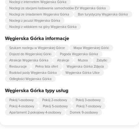
Noclegi z internetem Węgierska Górka
Noclegi ze stacjami ładowania samochodów EV Węgierska Górka
Noclegi ze śniadaniem Węgierska Górka
Bon turystyczny Węgierska Górka
Noclegi z jacuzzi Węgierska Górka
Noclegi z widokiem na góry Węgierska Górka
Węgierska Górka informacje
Szukam noclegu w Węgierskiej Górce
Mapa Węgierskiej Górki
Dojazd do Węgierskiej Górki
Pogoda Węgierska Górka
Atrakcje Węgierska Górka
Atrakcje
Muzea
Zabytki
Restauracje
Pełna lista ofert
Węgierska Górka Zdjęcia
Rozkład jazdy Węgierska Górka
Węgierska Górka Ulice
Odległości Węgierska Górka
Węgierska Górka typy usług
Pokój 1-osobowy
Pokój 2-osobowy
Pokój 3-osobowy
Pokój 4-osobowy
Pokój 5-osobowy
Pokój 7-osobowy
Apartament 2-pokojowy 4-osobowy
Domek 9-osobowy