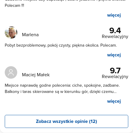
Polecam !!!
więcej
9.4
Marlena
Rewelacyjny
Pobyt bezproblemowy, pokój czysty, piękna okolica. Polecam.
więcej
9.7
Maciej Małek
Rewelacyjny
Miejsce naprawdę godne polecenia: ciche, spokojne, zadbane.
Balkony i taras skierowane są w kierunku gór, dzięki czemu
codziennie można podziwiać piękne widoki. Ogromny teren
więcej
zielony przy gospodarstwie idealnie sprawdził się na spacery i
zabawy z psem. Do centrum nie jest daleko - kilkunastominutowy
spacer, dzięki czemu gość znajduje się daleko od zgiełku niestety
Zobacz wszystkie opinie (12)
obleganej przez tiry drogi. Bardzo dobre śniadania - codziennie
coś innego - a także przesympatyczny pan gospodarz. To wszystko