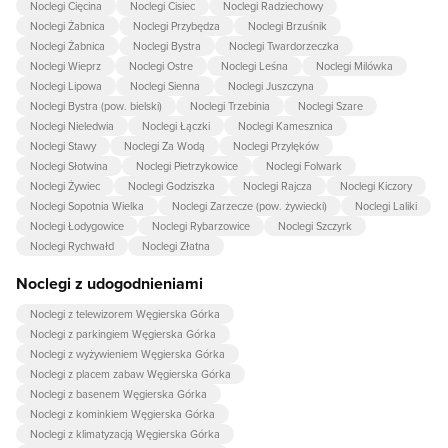
Noclegi Cięcina
Noclegi Cisiec
Noclegi Radziechowy
Noclegi Żabnica
Noclegi Przybędza
Noclegi Brzuśnik
Noclegi Żabnica
Noclegi Bystra
Noclegi Twardorzeczka
Noclegi Wieprz
Noclegi Ostre
Noclegi Leśna
Noclegi Milówka
Noclegi Lipowa
Noclegi Sienna
Noclegi Juszczyna
Noclegi Bystra (pow. bielski)
Noclegi Trzebinia
Noclegi Szare
Noclegi Nieledwia
Noclegi Łączki
Noclegi Kamesznica
Noclegi Stawy
Noclegi Za Wodą
Noclegi Przylęków
Noclegi Słotwina
Noclegi Pietrzykowice
Noclegi Folwark
Noclegi Żywiec
Noclegi Godziszka
Noclegi Rajcza
Noclegi Kiczory
Noclegi Sopotnia Wielka
Noclegi Zarzecze (pow. żywiecki)
Noclegi Laliki
Noclegi Łodygowice
Noclegi Rybarzowice
Noclegi Szczyrk
Noclegi Rychwałd
Noclegi Złatna
Noclegi z udogodnieniami
Noclegi z telewizorem Węgierska Górka
Noclegi z parkingiem Węgierska Górka
Noclegi z wyżywieniem Węgierska Górka
Noclegi z placem zabaw Węgierska Górka
Noclegi z basenem Węgierska Górka
Noclegi z kominkiem Węgierska Górka
Noclegi z klimatyzacją Węgierska Górka