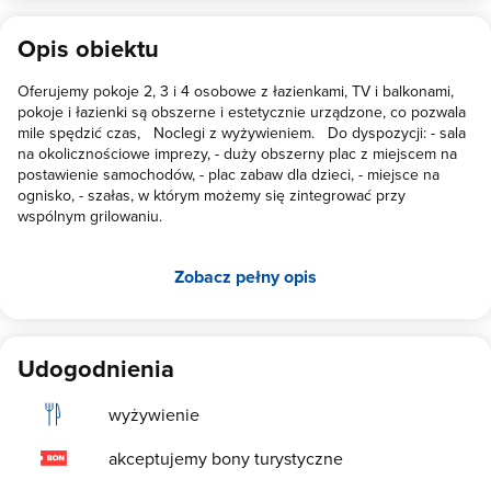
sprawia, że człowiek czuje się jak u siebie, a nie jak kontrolowany
intruz. Serdecznie polecam!
Opis obiektu
Oferujemy pokoje 2, 3 i 4 osobowe z łazienkami, TV i balkonami,
pokoje i łazienki są obszerne i estetycznie urządzone, co pozwala
mile spędzić czas, Noclegi z wyżywieniem. Do dyspozycji: - sala
na okolicznościowe imprezy, - duży obszerny plac z miejscem na
postawienie samochodów, - plac zabaw dla dzieci, - miejsce na
ognisko, - szałas, w którym możemy się zintegrować przy
wspólnym grilowaniu.
Zobacz pełny opis
Udogodnienia
wyżywienie
akceptujemy bony turystyczne