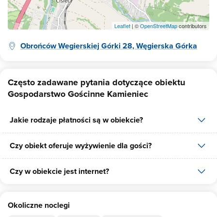
Leaflet
| ©
OpenStreetMap
contributors
Obrońców Wegierskiej Górki 28, Węgierska Górka
Często zadawane pytania dotyczące obiektu
Gospodarstwo Gościnne Kamieniec
Jakie rodzaje płatności są w obiekcie?
Czy obiekt oferuje wyżywienie dla gości?
W obiekcie dostępne są następujące formy płatności: gotówka,
płatność przelewem, płatność kartą.
Czy w obiekcie jest internet?
W obiekcie dostępne jest wyżywienie dla gości, dostępne posiłki:
śniadania, obiadokolacje.
Tak, Gospodarstwo Gościnne Kamieniec udostępnia dla swoich
Okoliczne noclegi
gości internet.