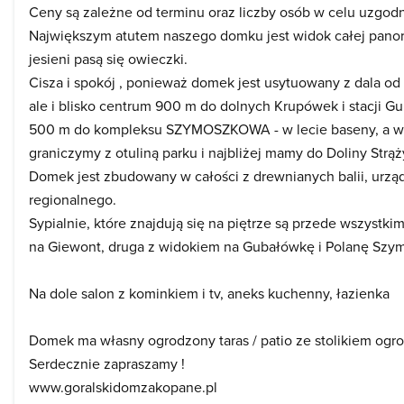
Ceny są zależne od terminu oraz liczby osób w celu uzgodn
Największym atutem naszego domku jest widok całej panora
jesieni pasą się owieczki.
Cisza i spokój , ponieważ domek jest usytuowany z dala od 
ale i blisko centrum 900 m do dolnych Krupówek i stacji G
500 m do kompleksu SZYMOSZKOWA - w lecie baseny, a w z
graniczymy z otuliną parku i najbliżej mamy do Doliny Strą
Domek jest zbudowany w całości z drewnianych balii, urzą
regionalnego.
Sypialnie, które znajdują się na piętrze są przede wszystki
na Giewont, druga z widokiem na Gubałówkę i Polanę Szy
Na dole salon z kominkiem i tv, aneks kuchenny, łazienka
Domek ma własny ogrodzony taras / patio ze stolikiem ogro
Serdecznie zapraszamy !
www.goralskidomzakopane.pl