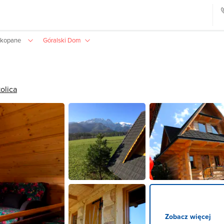
akopane
Góralski Dom
olica
Zobacz więcej