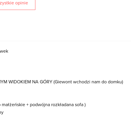
ystkie opinie
ówek
YM WIDOKIEM NA GÓRY (Giewont wchodzi nam do domku)
ko małżeńskie + podwójna rozkładana sofa )
ny