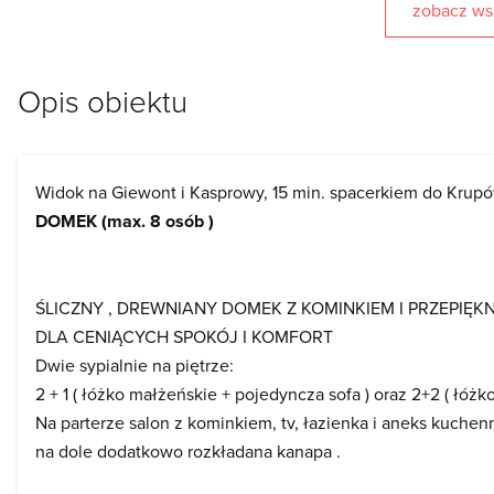
zobacz wsz
Opis obiektu
Widok na Giewont i Kasprowy, 15 min. spacerkiem do Krup
DOMEK (max. 8 osób )
ŚLICZNY , DREWNIANY DOMEK Z KOMINKIEM I PRZEPIĘKN
DLA CENIĄCYCH SPOKÓJ I KOMFORT
Dwie sypialnie na piętrze:
2 + 1 ( łóżko małżeńskie + pojedyncza sofa ) oraz 2+2 ( łóż
Na parterze salon z kominkiem, tv, łazienka i aneks kuchen
na dole dodatkowo rozkładana kanapa .