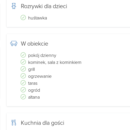
Rozrywki dla dzieci
huśtawka
W obiekcie
pokój dzienny
kominek, sala z kominkiem
grill
ogrzewanie
taras
ogród
altana
Kuchnia dla gości