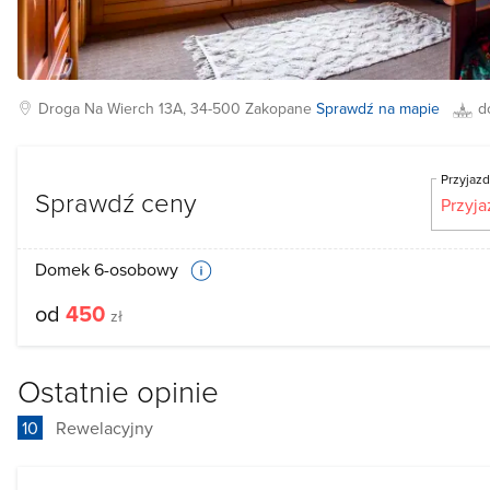
Droga Na Wierch
13A, 34-500
Zakopane
Sprawdź na mapie
d
Przyjaz
Sprawdź ceny
Domek 6-osobowy
od
450
zł
Ostatnie opinie
10
Rewelacyjny