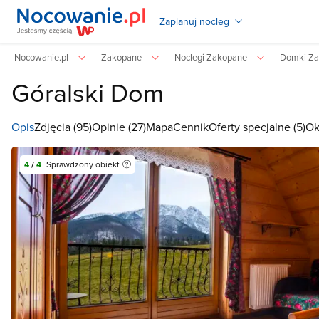
Zaplanuj nocleg
Nocowanie.pl
Zakopane
Noclegi Zakopane
Domki Z
Góralski Dom
Opis
Zdjęcia (95)
Opinie (27)
Mapa
Cennik
Oferty specjalne (5)
Ok
4
/
4
Sprawdzony obiekt