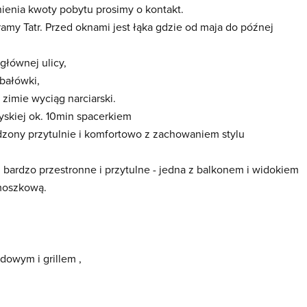
ienia kwoty pobytu prosimy o kontakt.
my Tatr. Przed oknami jest łąka gdzie od maja do późnej
głównej ulicy,
ubałówki,
imie wyciąg narciarski.
żyskiej ok. 10min spacerkiem
dzony przytulnie i komfortowo z zachowaniem stylu
m bardzo przestronne i przytulne - jedna z balkonem i widokiem
moszkową.
dowym i grillem ,