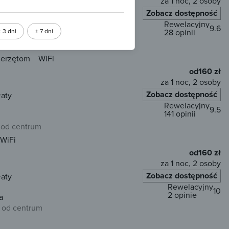
za 1 noc, 2 osoby
Zobacz dostępność
wrotna
Płatne z góry
opularny wybór
Rewelacyjny
9.6
± 3 dni
± 7 dni
28 opinii
m od centrum
ierzętom
WiFi
od
160 zł
za 1 noc, 2 osoby
Zobacz dostępność
łaty
Rewelacyjny
9.5
141 opinii
 od centrum
WiFi
od
160 zł
za 1 noc, 2 osoby
Zobacz dostępność
łaty
Rewelacyjny
10
2 opinie
a
 od centrum