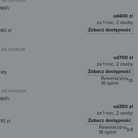
WiFi
od
400 zł
za 1 noc, 2 osoby
)
Zobacz dostępność
360 zł
 od centrum
od
700 zł
za 1 noc, 2 osoby
Zobacz dostępność
łaty
Rewelacyjny
10
91 opinii
m od centrum
WiFi
od
350 zł
za 1 noc, 2 osoby
Zobacz dostępność
10 zł
Rewelacyjny
9.8
18 opinii