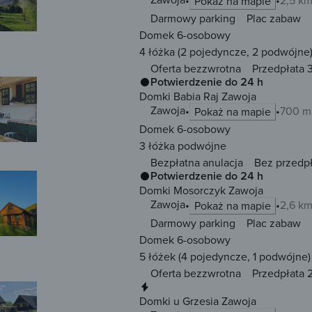
Pokaż na mapie
Darmowy parking
Plac zabaw
Domek 6-osobowy
4 łóżka
(2 pojedyncze, 2 podwójne
Oferta bezzwrotna
Przedpłata 
Potwierdzenie do 24 h
Domki Babia Raj Zawoja
Zawoja
700 m
Pokaż na mapie
Domek 6-osobowy
3 łóżka
podwójne
Bezpłatna anulacja
Bez przedp
Potwierdzenie do 24 h
Domki Mosorczyk Zawoja
Zawoja
2,6 k
Pokaż na mapie
Darmowy parking
Plac zabaw
Domek 6-osobowy
5 łóżek
(4 pojedyncze, 1 podwójne)
Oferta bezzwrotna
Przedpłata 2
Natychmiastowa rezerwacja
Domki u Grzesia Zawoja