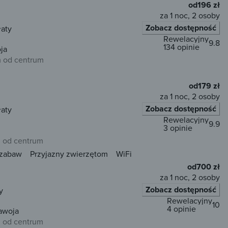
od
196 zł
za 1 noc, 2 osoby
Zobacz dostępność
łaty
Rewelacyjny
9.8
134 opinie
ja
m od centrum
od
179 zł
za 1 noc, 2 osoby
Zobacz dostępność
łaty
Rewelacyjny
9.9
3 opinie
m od centrum
 zabaw
Przyjazny zwierzętom
WiFi
od
700 zł
za 1 noc, 2 osoby
Zobacz dostępność
y
Rewelacyjny
10
4 opinie
awoja
m od centrum