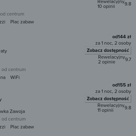
Rewelacyjny
9.8
10 opinii
 od centrum
zzi
Plac zabaw
od
144 zł
za 1 noc, 2 osoby
Zobacz dostępność
łaty
Rewelacyjny
9.7
2 opinie
m od centrum
una
WiFi
od
155 zł
za 1 noc, 2 osoby
Zobacz dostępność
y
Rewelacyjny
9.8
11 opinii
ówka Zawoja
m od centrum
zzi
Plac zabaw