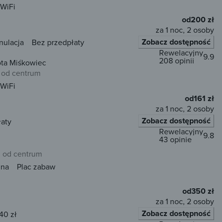
WiFi
od
200 zł
za 1 noc, 2 osoby
Zobacz dostępność
nulacja
Bez przedpłaty
Rewelacyjny
9.9
208 opinii
ota Miśkowiec
 od centrum
WiFi
od
161 zł
za 1 noc, 2 osoby
Zobacz dostępność
łaty
Rewelacyjny
9.8
43 opinie
m od centrum
una
Plac zabaw
od
350 zł
za 1 noc, 2 osoby
Zobacz dostępność
40 zł