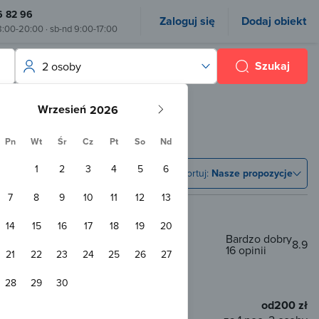
6 82 96
Zaloguj się
Dodaj obiekt
8:00-20:00 · sb-nd 9:00-17:00
Szukaj
2 osoby
Wrzesień
Pn
Wt
Śr
Cz
Pt
So
Nd
1
2
3
4
5
6
Sortuj:
Nasze propozycje
7
8
9
10
11
12
13
14
15
16
17
18
19
20
Bardzo dobry
8.9
16 opinii
oja
21
22
23
24
25
26
27
m od centrum
28
29
30
od
200 zł