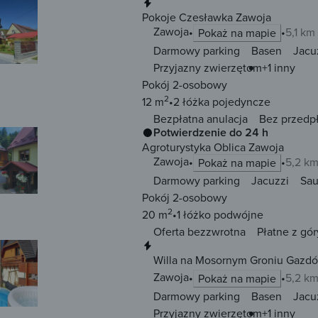
Natychmiastowa rezerwacja
Pokoje Czesławka Zawoja
Zawoja
5,1 km
Pokaż na mapie
Darmowy parking
Basen
Jacu
Przyjazny zwierzętom
+1 inny
Pokój 2-osobowy
2
12 m
2 łóżka
pojedyncze
Bezpłatna anulacja
Bez przedp
Potwierdzenie do 24 h
Agroturystyka Oblica Zawoja
Zawoja
5,2 k
Pokaż na mapie
Darmowy parking
Jacuzzi
Sa
Pokój 2-osobowy
2
20 m
1 łóżko
podwójne
Oferta bezzwrotna
Płatne z gór
Natychmiastowa rezerwacja
Willa na Mosornym Groniu Gazd
Zawoja
5,2 k
Pokaż na mapie
Darmowy parking
Basen
Jacu
Przyjazny zwierzętom
+1 inny