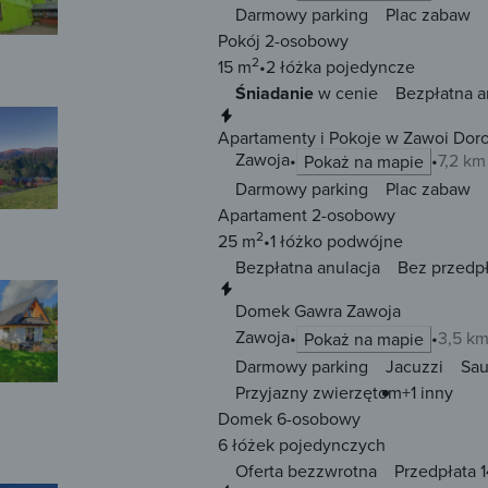
Darmowy parking
Plac zabaw
Pokój 2-osobowy
2
15 m
2 łóżka
pojedyncze
Śniadanie
w cenie
Bezpłatna a
Natychmiastowa rezerwacja
Apartamenty i Pokoje w Zawoi Dor
Zawoja
7,2 km
Pokaż na mapie
Darmowy parking
Plac zabaw
Apartament 2-osobowy
2
25 m
1 łóżko
podwójne
Bezpłatna anulacja
Bez przedp
Natychmiastowa rezerwacja
Domek Gawra Zawoja
Zawoja
3,5 k
Pokaż na mapie
Darmowy parking
Jacuzzi
Sa
Przyjazny zwierzętom
+1 inny
Domek 6-osobowy
6 łóżek
pojedynczych
Oferta bezzwrotna
Przedpłata 1