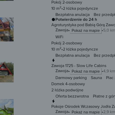
Pokój 2-osobowy
2
10 m
2 łóżka
pojedyncze
Bezpłatna anulacja
Bez przedp
Potwierdzenie do 24 h
Agroturystyka pod Babią Górą Zawo
Zawoja
5,0 k
Pokaż na mapie
WiFi
Pokój 2-osobowy
2
10 m
2 łóżka
pojedyncze
Bezpłatna anulacja
Bez przedp
Natychmiastowa rezerwacja
Zawoja 1725 - Slow Life Cabins
Zawoja
4,9 k
Pokaż na mapie
Darmowy parking
Sauna
Plac
Domek 4-osobowy
2 łóżka
podwójne
Oferta bezzwrotna
Płatne z gór
Natychmiastowa rezerwacja
Pokoje Ośrodek Wczasowy Jodła Z
Zawoja
2,9 k
Pokaż na mapie