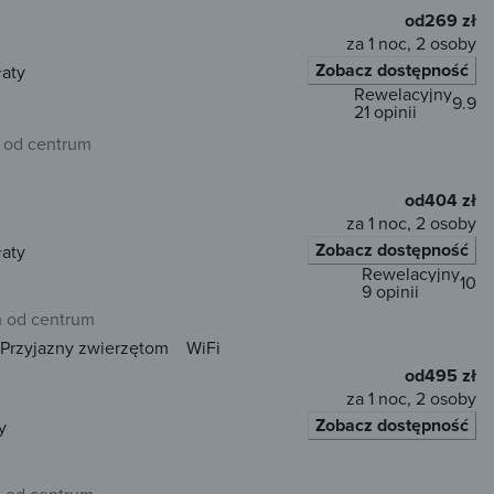
od
269 zł
za 1 noc, 2 osoby
Zobacz dostępność
łaty
Rewelacyjny
9.9
21 opinii
 od centrum
od
404 zł
za 1 noc, 2 osoby
Zobacz dostępność
łaty
Rewelacyjny
10
9 opinii
m od centrum
Przyjazny zwierzętom
WiFi
od
495 zł
za 1 noc, 2 osoby
Zobacz dostępność
y
m od centrum