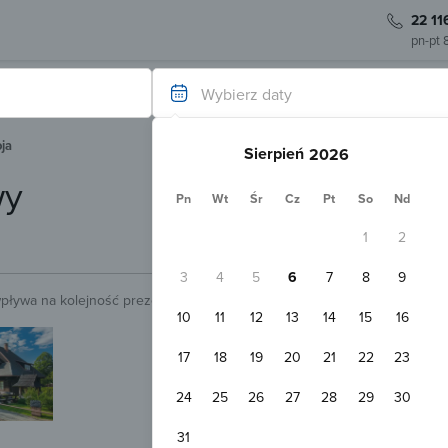
22 11
pn-pt 
Wybierz daty
ja
Sierpień
wy
Pn
Wt
Śr
Cz
Pt
So
Nd
1
2
3
4
5
6
7
8
9
wpływa na kolejność prezentowanych obiektów.
Sprawdź.
10
11
12
13
14
15
16
Natychmiastowa rezerwacja
Halny Ośrodek Wypoczynkowy Zaw
17
18
19
20
21
22
23
Zawoja
5,2 k
Pokaż na mapie
24
25
26
27
28
29
30
Darmowy parking
WiFi
Pokój 2-osobowy
31
2