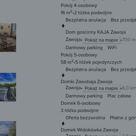
Pokój 4-osobowy
2
16 m
2 łóżka
podwójne
Bezpłatna anulacja
Bez przedp
Natychmiastowa rezerwacja
Dom gościnny KAJA Zawoja
Zawoja
700 m
Pokaż na mapie
Darmowy parking
WiFi
Pokój 5-osobowy
2
58 m
5 łóżek
pojedynczych
Bezpłatna anulacja
Bez przedp
Natychmiastowa rezerwacja
Domki Zawobaja Zawoja
Zawoja
6,0 k
Pokaż na mapie
Darmowy parking
Plac zabaw
Domek 6-osobowy
3 łóżka
podwójne
Oferta bezzwrotna
Płatne z gór
Natychmiastowa rezerwacja
Domek Widokówka Zawoja
Zawoja
2,5 k