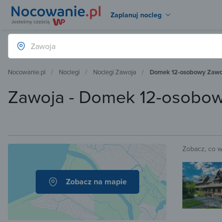
Zaplanuj nocleg
Nocowanie.pl
Noclegi
Noclegi Zawoja
Domek 12-osobowy Zawo
Zawoja - Domek 12-osobo
Zobacz, co 
Zobacz na mapie