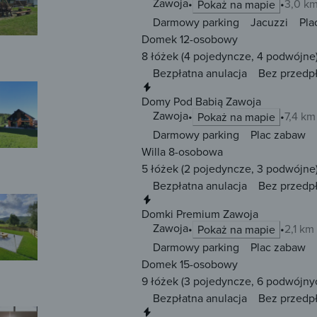
Zawoja
3,0 k
Pokaż na mapie
Darmowy parking
Jacuzzi
Pla
Domek 12-osobowy
8 łóżek
(4 pojedyncze, 4 podwójne
Bezpłatna anulacja
Bez przedp
Natychmiastowa rezerwacja
Domy Pod Babią Zawoja
Zawoja
7,4 km
Pokaż na mapie
Darmowy parking
Plac zabaw
Willa 8-osobowa
5 łóżek
(2 pojedyncze, 3 podwójne
Bezpłatna anulacja
Bez przedp
Natychmiastowa rezerwacja
Domki Premium Zawoja
Zawoja
2,1 km
Pokaż na mapie
Darmowy parking
Plac zabaw
Domek 15-osobowy
9 łóżek
(3 pojedyncze, 6 podwójny
Bezpłatna anulacja
Bez przedp
Natychmiastowa rezerwacja