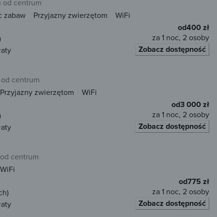
m od centrum
c zabaw
Przyjazny zwierzętom
WiFi
od
400 zł
za 1 noc, 2 osoby
)
Zobacz dostępność
łaty
 od centrum
Przyjazny zwierzętom
WiFi
od
3 000 zł
za 1 noc, 2 osoby
)
Zobacz dostępność
łaty
 od centrum
WiFi
od
775 zł
za 1 noc, 2 osoby
ch)
Zobacz dostępność
łaty