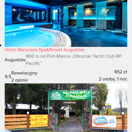
Hotel Warszawa Spa&Resort Augustów
900 m od Port-Marina „Oficerski Yacht Club RP
Augustów
Pacyfic”
652 zł
Rewelacyjny
9.5
2 osoby, 1 noc
2 opinie