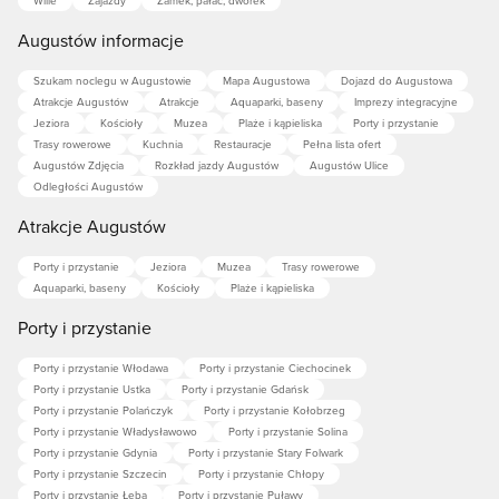
Augustów informacje
Szukam noclegu w Augustowie
Mapa Augustowa
Dojazd do Augustowa
Atrakcje Augustów
Atrakcje
Aquaparki, baseny
Imprezy integracyjne
Jeziora
Kościoły
Muzea
Plaże i kąpieliska
Porty i przystanie
Trasy rowerowe
Kuchnia
Restauracje
Pełna lista ofert
Augustów Zdjęcia
Rozkład jazdy Augustów
Augustów Ulice
Odległości Augustów
Atrakcje Augustów
Porty i przystanie
Jeziora
Muzea
Trasy rowerowe
Aquaparki, baseny
Kościoły
Plaże i kąpieliska
Porty i przystanie
Porty i przystanie Włodawa
Porty i przystanie Ciechocinek
Porty i przystanie Ustka
Porty i przystanie Gdańsk
Porty i przystanie Polańczyk
Porty i przystanie Kołobrzeg
Porty i przystanie Władysławowo
Porty i przystanie Solina
Porty i przystanie Gdynia
Porty i przystanie Stary Folwark
Porty i przystanie Szczecin
Porty i przystanie Chłopy
Porty i przystanie Łeba
Porty i przystanie Puławy