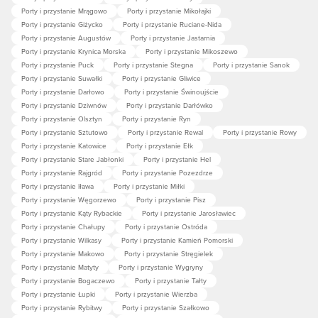
Porty i przystanie Mrągowo
Porty i przystanie Mikołajki
Porty i przystanie Giżycko
Porty i przystanie Ruciane-Nida
Porty i przystanie Augustów
Porty i przystanie Jastarnia
Porty i przystanie Krynica Morska
Porty i przystanie Mikoszewo
Porty i przystanie Puck
Porty i przystanie Stegna
Porty i przystanie Sanok
Porty i przystanie Suwałki
Porty i przystanie Gliwice
Porty i przystanie Darłowo
Porty i przystanie Świnoujście
Porty i przystanie Dziwnów
Porty i przystanie Darłówko
Porty i przystanie Olsztyn
Porty i przystanie Ryn
Porty i przystanie Sztutowo
Porty i przystanie Rewal
Porty i przystanie Rowy
Porty i przystanie Katowice
Porty i przystanie Ełk
Porty i przystanie Stare Jabłonki
Porty i przystanie Hel
Porty i przystanie Rajgród
Porty i przystanie Pozezdrze
Porty i przystanie Iława
Porty i przystanie Miłki
Porty i przystanie Węgorzewo
Porty i przystanie Pisz
Porty i przystanie Kąty Rybackie
Porty i przystanie Jarosławiec
Porty i przystanie Chałupy
Porty i przystanie Ostróda
Porty i przystanie Wilkasy
Porty i przystanie Kamień Pomorski
Porty i przystanie Makowo
Porty i przystanie Stręgielek
Porty i przystanie Matyty
Porty i przystanie Wygryny
Porty i przystanie Bogaczewo
Porty i przystanie Tałty
Porty i przystanie Łupki
Porty i przystanie Wierzba
Porty i przystanie Rybitwy
Porty i przystanie Szałkowo