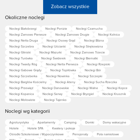
Zobacz wszystkie
Okoliczne noclegi
Noclegi Białobrzegi
Noclegi Ponizie
Noclegi Czarnucha
Noclegi Żarnowo Pierwsze
Noclegi Żarnowo Drugie
Noclegi Kolnica
Noclegi Netta Druga
Noclegi Osowy Grąd
Noclegi Blizna
Noclegi Szczebra
Noclegi Uścianki
Noclegi Strękowizna
Noclegi Gliniski
Noclegi Mazurki
Noclegi Żarnowo Trzecie
Noclegi Turówka
Noclegi Świderek
Noclegi Biernatki
Noclegi Twardy Róg
Noclegi Netta Pierwsza
Noclegi Rzepiski
Noclegi Gabowe Grądy
Noclegi Topiłówka
Noclegi Bór
Noclegi Szczeberka
Noclegi Nowinka
Noclegi Szczepki
Noclegi Bargłów Kościelny
Noclegi Ateny
Noclegi Sucha Rzeczka
Noclegi Przewięź
Noclegi Danowskie
Noclegi Walne
Noclegi Kopce
Noclegi Kopanica
Noclegi Serwy
Noclegi Bryzgiel
Noclegi Krusznik
Noclegi Mołowiste
Noclegi Tajenko
Noclegi wg kategorii
Agroturystyka
Apartamenty
Camping
Domki
Domy wakacyjne
Hotele
Hotele SPA
Kwatery i pokoje
Ośrodki Szkoleniowe i Wypoczynkowe
Pensjonaty
Pola namiotowe
Wille
Zajazdy
Zamek, pałac, dworek