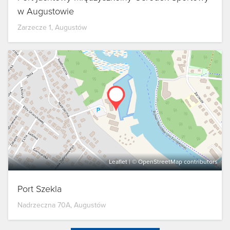
w Augustowie
Zarzecze 1, Augustów
Leaflet
| ©
OpenStreetMap
contributors
Port Szekla
Nadrzeczna 70A, Augustów