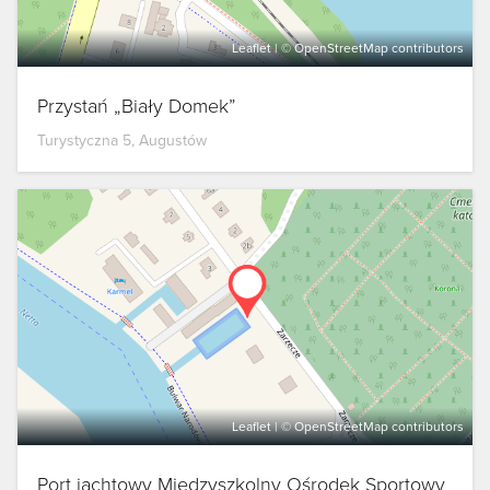
Leaflet
| ©
OpenStreetMap
contributors
Przystań „Biały Domek”
Turystyczna 5, Augustów
Leaflet
| ©
OpenStreetMap
contributors
Port jachtowy Międzyszkolny Ośrodek Sportowy