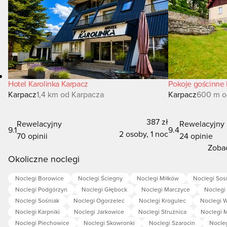
Hotel Karolinka Karpacz
Pokoje gościnne 
Karpacz
1,4 km od Karpacza
Karpacz
600 m o
387 zł
Rewelacyjny
Rewelacyjny
9.1
9.4
2 osoby, 1 noc
70 opinii
24 opinie
Zobac
Okoliczne noclegi
Noclegi Borowice
Noclegi Ściegny
Noclegi Miłków
Noclegi So
Noclegi Podgórzyn
Noclegi Głębock
Noclegi Marczyce
Noclegi
Noclegi Sośniak
Noclegi Ogorzelec
Noclegi Krogulec
Noclegi 
Noclegi Karpniki
Noclegi Jarkowice
Noclegi Strużnica
Noclegi 
Noclegi Piechowice
Noclegi Skowronki
Noclegi Szarocin
Nocle