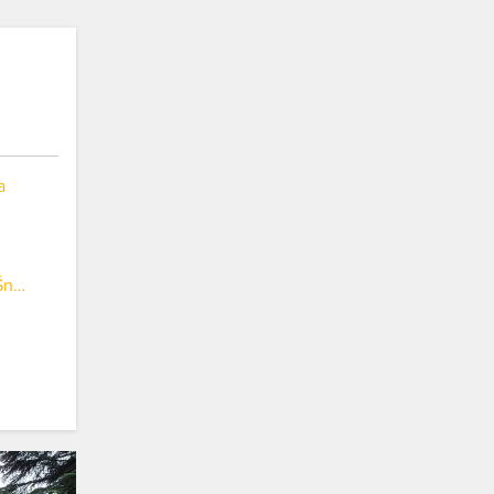
a
Kompleks Narciarski Śnieżka