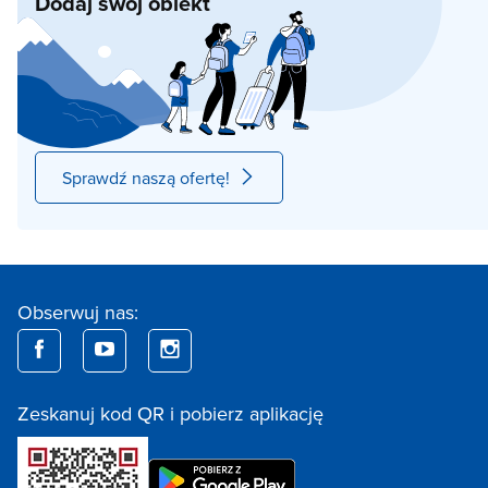
Dodaj swój obiekt
Sprawdź naszą ofertę!
Obserwuj nas:
Zeskanuj kod QR i pobierz aplikację