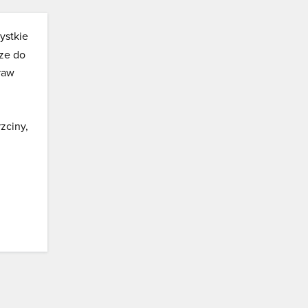
ystkie
ze do
raw
zciny,