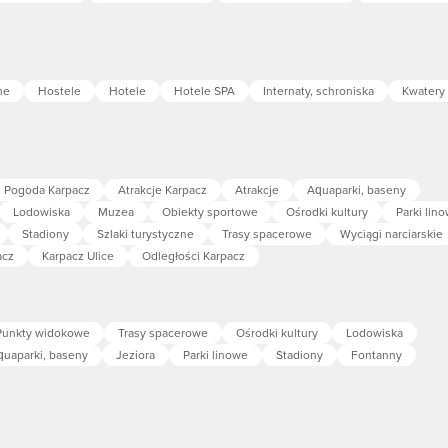
ne
Hostele
Hotele
Hotele SPA
Internaty, schroniska
Kwatery 
Pogoda Karpacz
Atrakcje Karpacz
Atrakcje
Aquaparki, baseny
Lodowiska
Muzea
Obiekty sportowe
Ośrodki kultury
Parki lin
Stadiony
Szlaki turystyczne
Trasy spacerowe
Wyciągi narciarskie
acz
Karpacz Ulice
Odległości Karpacz
Punkty widokowe
Trasy spacerowe
Ośrodki kultury
Lodowiska
quaparki, baseny
Jeziora
Parki linowe
Stadiony
Fontanny