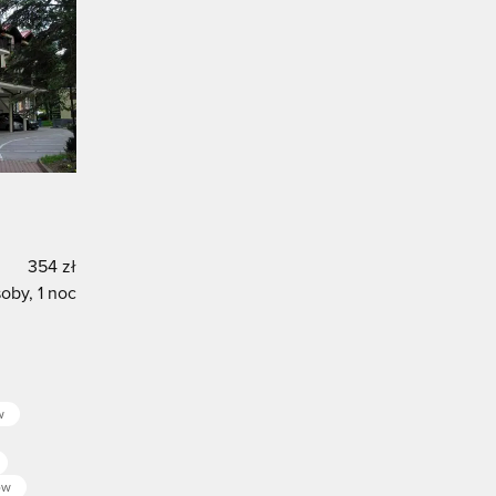
354 zł
oby, 1 noc
w
ów