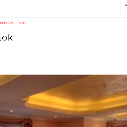
telu Dziki Potok
tok