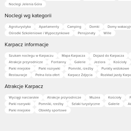
Noclegi Jelenia Góra
Noclegi wg kategorii
Agroturystyka
Apartamenty
Camping
Domki
Domy wakacyj
Ośrodki Szkoleniowe i Wypoczynkowe
Pensjonaty
Wille
Karpacz informacje
Szukam noclegu w Karpaczu
Mapa Karpacza
Dojazd do Karpacza
Atrakcje przyrodnicze
Fontanny
Galerie
Jeziora
Kościoły
Parki miejskie
Parki rozrywki
Pomniki, rzeźby
Punkty widokowe
Restauracje
Pełna lista ofert
Karpacz Zdjęcia
Rozkład jazdy Karp
Atrakcje Karpacz
Wyciągi narciarskie
Atrakcje przyrodnicze
Muzea
Kościoły
Parki rozrywki
Pomniki, rzeźby
Szlaki turystyczne
Galerie
A
Parki miejskie
Obiekty sportowe