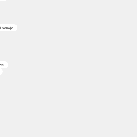
i pokoje
owe