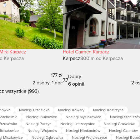
Mira Karpacz
Hotel Carmen Karpacz
d Karpacza
Karpacz
800 m od Karpacza
177 zł
Dobry
7.7
2 osoby, 1 noc
2 os
6 opinii
z wszystkie (993)
snówka
Noclegi Przesieka
Noclegi Kowary
Noclegi Kostrzyca
 Zachełmie
Noclegi Bukowiec
Noclegi Mysłakowice
Noclegi Staniszó
Wrzosówka
Noclegi Paczyn
Noclegi Leszczyniec
Noclegi Gruszków
Michałowice
Noclegi Wojanów
Noclegi Niedamirów
Noclegi Czarnów
gi Miszkowice
Noclegi Dąbrowica
Noclegi Wojcieszyce
Noclegi Bobr