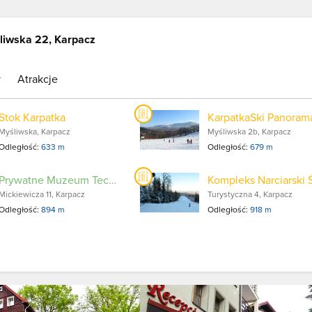
liwska 22, Karpacz
y
Atrakcje
Stok Karpatka
KarpatkaSki Panoram
Myśliwska, Karpacz
Myśliwska 2b, Karpacz
Odległość:
633 m
Odległość:
679 m
Prywatne Muzeum Techniki i Budowli z Klocków Lego
Mickiewicza 11, Karpacz
Turystyczna 4, Karpacz
Odległość:
894 m
Odległość:
918 m