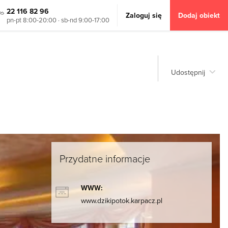
22 116 82 96
Zaloguj się
Dodaj obiekt
pn-pt 8:00-20:00 · sb-nd 9:00-17:00
Udostępnij
Przydatne informacje
WWW:
www.dzikipotok.karpacz.pl