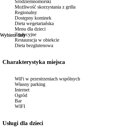
Śródziemnomorski
Możliwość skorzystania z grilla
Regionalny
Dostępny kominek
Dieta wegetariańska
Menu dla dzieci
Tradycyjne
Wybierz daty
Wybierz daty
Restauracja w obiekcie
Dieta bezglutenowa
Charakterystyka miejsca
WiFi w przestrzeniach wspólnych
Własny parking
Internet
Ogród
Bar
WIFI
usługi dla dzieci