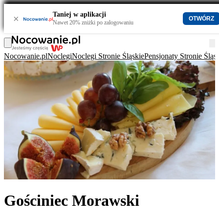
Taniej w aplikacji
×
OTWÓRZ
Nawet 20% zniżki po zalogowaniu
Nocowanie.pl
Noclegi
Noclegi Stronie Śląskie
Pensjonaty Stronie Śląs
Gościniec Morawski