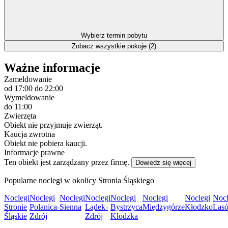
Wybierz termin pobytu
Zobacz wszystkie pokoje (2)
Ważne informacje
Zameldowanie
od 17:00
do 22:00
Wymeldowanie
do 11:00
Zwierzęta
Obiekt nie przyjmuje zwierząt.
Kaucja zwrotna
Obiekt nie pobiera kaucji.
Informacje prawne
Ten obiekt jest zarządzany przez firmę.
Dowiedz się więcej
Popularne noclegi w okolicy Stronia Śląskiego
Noclegi
Noclegi
Noclegi
Noclegi
Noclegi
Noclegi
Noclegi
Nocl
Stronie
Polanica-
Sienna
Lądek-
Bystrzyca
Międzygórze
Kłodzko
Las
Śląskie
Zdrój
Zdrój
Kłodzka