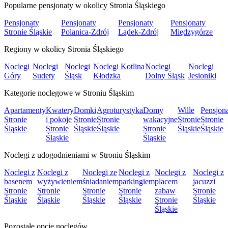
Popularne pensjonaty w okolicy Stronia Śląskiego
Pensjonaty
Pensjonaty
Pensjonaty
Pensjonaty
Stronie Śląskie
Polanica-Zdrój
Lądek-Zdrój
Międzygórze
Regiony w okolicy Stronia Śląskiego
Noclegi
Noclegi
Noclegi
Noclegi Kotlina
Noclegi
Noclegi
Góry
Sudety
Śląsk
Kłodzka
Dolny Śląsk
Jesioniki
Kategorie noclegowe w Stroniu Śląskim
Apartamenty
Kwatery
Domki
Agroturystyka
Domy
Wille
Pensjon
Stronie
i pokoje
Stronie
Stronie
wakacyjne
Stronie
Stronie
Śląskie
Stronie
Śląskie
Śląskie
Stronie
Śląskie
Śląskie
Śląskie
Śląskie
Noclegi z udogodnieniami w Stroniu Śląskim
Noclegi z
Noclegi z
Noclegi ze
Noclegi z
Noclegi z
Noclegi z
basenem
wyżywieniem
śniadaniem
parkingiem
placem
jacuzzi
Stronie
Stronie
Stronie
Stronie
zabaw
Stronie
Śląskie
Śląskie
Śląskie
Śląskie
Stronie
Śląskie
Śląskie
Pozostałe opcje noclegów