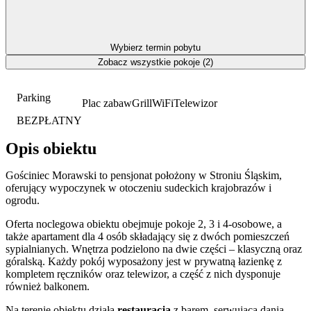
Wybierz termin pobytu
Zobacz wszystkie pokoje (2)
Parking
Plac zabaw
Grill
WiFi
Telewizor
BEZPŁATNY
Opis obiektu
Gościniec Morawski to pensjonat położony w Stroniu Śląskim,
oferujący wypoczynek w otoczeniu sudeckich krajobrazów i
ogrodu.
Oferta noclegowa obiektu obejmuje pokoje 2, 3 i 4-osobowe, a
także apartament dla 4 osób składający się z dwóch pomieszczeń
sypialnianych. Wnętrza podzielono na dwie części – klasyczną oraz
góralską. Każdy pokój wyposażony jest w prywatną łazienkę z
kompletem ręczników oraz telewizor, a część z nich dysponuje
również balkonem.
Na terenie obiektu działa
restauracja
z barem, serwująca dania