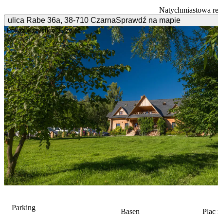
Natychmiastowa r
ulica Rabe
36a
,
38-710
Czarna
Sprawdź na mapie
Pokaż wszystkie
35 zdjęć
Parking
Basen
Plac