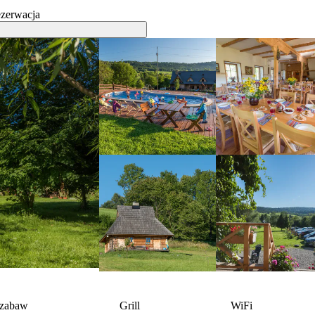
ezerwacja
 zabaw
Grill
WiFi