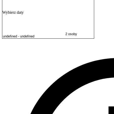
oraz wycieczkom rowerowym po malowniczych trasach regionu, co cz
rowerowej.
Wybierz daty
2 osoby