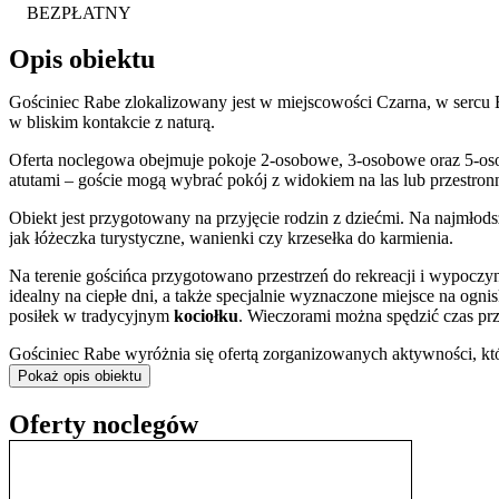
BEZPŁATNY
Opis obiektu
Gościniec Rabe zlokalizowany jest w miejscowości Czarna, w sercu 
w bliskim kontakcie z naturą.
Oferta noclegowa obejmuje pokoje 2-osobowe, 3-osobowe oraz 5-os
atutami – goście mogą wybrać pokój z widokiem na las lub przestro
Obiekt jest przygotowany na przyjęcie rodzin z dziećmi. Na najmłods
jak łóżeczka turystyczne, wanienki czy krzesełka do karmienia.
Na terenie gościńca przygotowano przestrzeń do rekreacji i wypoczy
idealny na ciepłe dni, a także specjalnie wyznaczone miejsce na og
posiłek w tradycyjnym
kociołku
. Wieczorami można spędzić czas pr
Gościniec Rabe wyróżnia się ofertą zorganizowanych aktywności, kt
wycieczki do Lwowa, a także spotkania przy ognisku, w których niek
Pokaż opis obiektu
prelekcje na temat dziedzictwa kulturowego Bieszczad, połączone z
Oferty noclegów
Dla zmotoryzowanych gości dostępny jest bezpłatny,
prywatny park
darmowej sieci
Wi-Fi
. Doba hotelowa rozpoczyna się o godzinie 15:
Położenie obiektu stanowi doskonałą bazę wypadową do aktywnego 