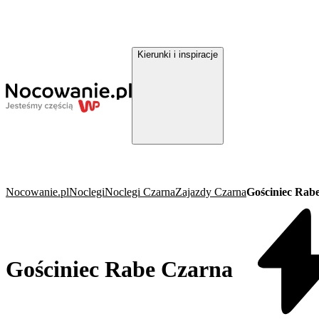
Kierunki i inspiracje
Nocowanie.pl
Noclegi
Noclegi Czarna
Zajazdy Czarna
Gościniec Rab
Gościniec Rabe Czarna