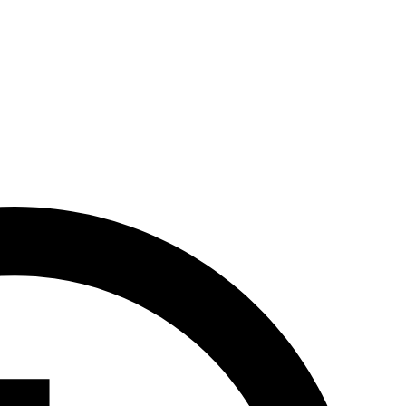
yni gościniec dobrym wyborem dla miłośników turystyki pieszej i