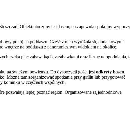
Bieszczad. Obiekt otoczony jest lasem, co zapewnia spokojny wypocz
obowy pokój na poddaszu. Część z nich wyróżnia się dodatkowymi
nne wnętrze na poddaszu z panoramicznym widokiem na okolicę.
zych czeka plac zabaw, kącik z zabawkami oraz liczne udogodnienia, t
nku na świeżym powietrzu. Do dyspozycji gości jest
odkryty basen
,
nisko. Można tam zorganizować spotkanie przy
grillu
lub przygotować
zy kominku w częściach wspólnych.
óre pozwalają lepiej poznać region. Organizowane są jednodniowe
iedy uczestniczą lokalni artyści. Dodatkowo, raz w tygodniu odbywają
 wycieczką „Szlakiem Bieszczadzkich Cerkwi”.
ing
na terenie posesji. W przestrzeniach wspólnych można korzystać z
00, a kończy o 11:00.
zwiedzania Bieszczad. Okolica sprzyja pieszym wędrówkom na połon