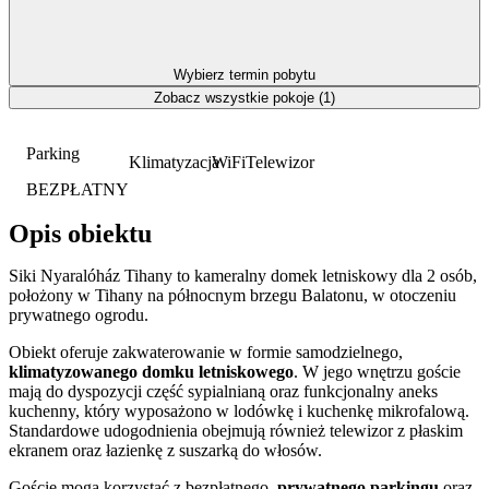
Wybierz termin pobytu
Zobacz wszystkie pokoje (1)
Parking
Klimatyzacja
WiFi
Telewizor
BEZPŁATNY
Opis obiektu
Siki Nyaralóház Tihany to kameralny domek letniskowy dla 2 osób,
położony w Tihany na północnym brzegu Balatonu, w otoczeniu
prywatnego ogrodu.
Obiekt oferuje zakwaterowanie w formie samodzielnego,
klimatyzowanego domku letniskowego
. W jego wnętrzu goście
mają do dyspozycji część sypialnianą oraz funkcjonalny aneks
kuchenny, który wyposażono w lodówkę i kuchenkę mikrofalową.
Standardowe udogodnienia obejmują również telewizor z płaskim
ekranem oraz łazienkę z suszarką do włosów.
Goście mogą korzystać z bezpłatnego,
prywatnego parkingu
oraz