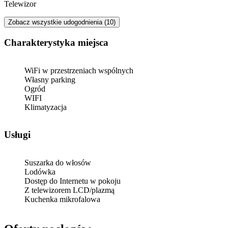
lehet humoros, de mégi
Telewizor
sértőnek tartom.
Zobacz wszystkie udogodnienia (10)
Charakterystyka miejsca
WiFi w przestrzeniach wspólnych
Własny parking
Ogród
WIFI
Klimatyzacja
Usługi
Suszarka do włosów
Lodówka
Dostęp do Internetu w pokoju
Z telewizorem LCD/plazmą
Kuchenka mikrofalowa