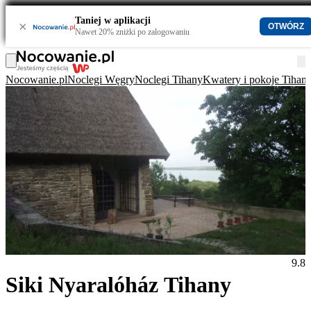
Taniej w aplikacji
×
OTWÓRZ
Nawet 20% zniżki po zalogowaniu
Nocowanie.pl
Noclegi Węgry
Noclegi Tihany
Kwatery i pokoje Tihan
9.8
Siki Nyaralóház Tihany