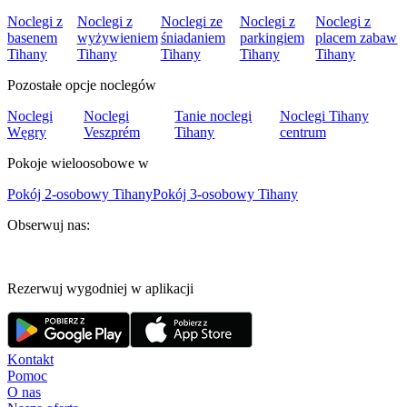
Noclegi z
Noclegi z
Noclegi ze
Noclegi z
Noclegi z
basenem
wyżywieniem
śniadaniem
parkingiem
placem zabaw
Tihany
Tihany
Tihany
Tihany
Tihany
Pozostałe opcje noclegów
Noclegi
Noclegi
Tanie noclegi
Noclegi Tihany
Węgry
Veszprém
Tihany
centrum
Pokoje wieloosobowe w
Pokój 2-osobowy Tihany
Pokój 3-osobowy Tihany
Obserwuj nas:
Rezerwuj wygodniej w aplikacji
Kontakt
Pomoc
O nas