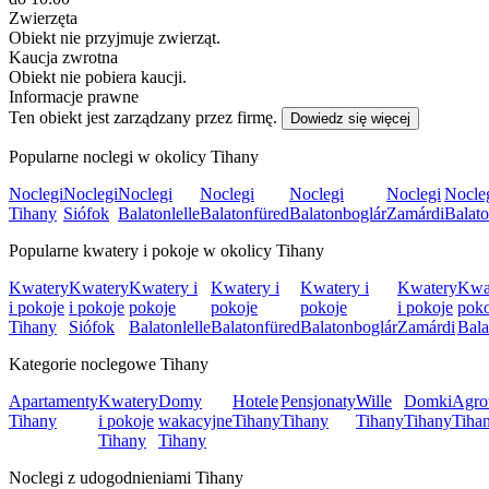
Zwierzęta
Obiekt nie przyjmuje zwierząt.
Kaucja zwrotna
Obiekt nie pobiera kaucji.
Informacje prawne
Ten obiekt jest zarządzany przez firmę.
Dowiedz się więcej
Popularne noclegi w okolicy Tihany
Noclegi
Noclegi
Noclegi
Noclegi
Noclegi
Noclegi
Nocle
Tihany
Siófok
Balatonlelle
Balatonfüred
Balatonboglár
Zamárdi
Balat
Popularne kwatery i pokoje w okolicy Tihany
Kwatery
Kwatery
Kwatery i
Kwatery i
Kwatery i
Kwatery
Kwat
i pokoje
i pokoje
pokoje
pokoje
pokoje
i pokoje
poko
Tihany
Siófok
Balatonlelle
Balatonfüred
Balatonboglár
Zamárdi
Bala
Kategorie noclegowe Tihany
Apartamenty
Kwatery
Domy
Hotele
Pensjonaty
Wille
Domki
Agro
Tihany
i pokoje
wakacyjne
Tihany
Tihany
Tihany
Tihany
Tiha
Tihany
Tihany
Noclegi z udogodnieniami Tihany