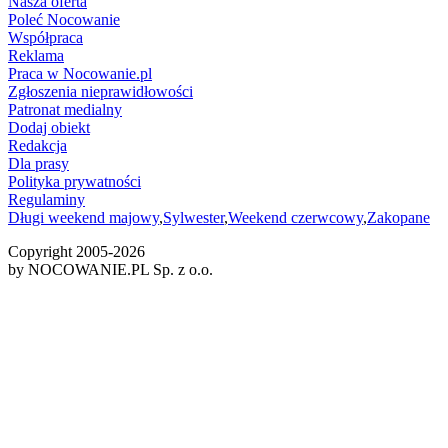
Nasza oferta
Poleć Nocowanie
Współpraca
Reklama
Praca w Nocowanie.pl
Zgłoszenia nieprawidłowości
Patronat medialny
Dodaj obiekt
Redakcja
Dla prasy
Polityka prywatności
Regulaminy
Długi weekend majowy
,
Sylwester
,
Weekend czerwcowy
,
Zakopane
Copyright 2005-
2026
by NOCOWANIE.PL Sp. z o.o.