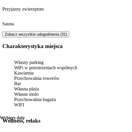
Przyjazny zwierzętom
Sauna
Zobacz wszystkie udogodnienia (31)
Charakterystyka miejsca
Własny parking
WiFi w przestrzeniach wspólnych
Kawiarnia
Przechowalnia rowerów
Bar
Własna plaża
Własne molo
Przechowalnia bagażu
WIFI
Wybierz daty
Wybierz daty
Wellness, relaks