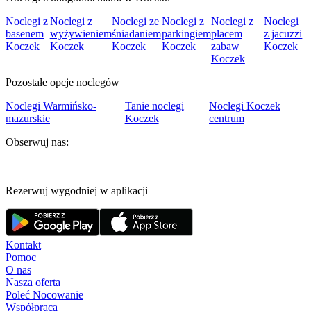
Noclegi z
Noclegi z
Noclegi ze
Noclegi z
Noclegi z
Noclegi
basenem
wyżywieniem
śniadaniem
parkingiem
placem
z jacuzzi
Koczek
Koczek
Koczek
Koczek
zabaw
Koczek
Koczek
Pozostałe opcje noclegów
Noclegi Warmińsko-
Tanie noclegi
Noclegi Koczek
mazurskie
Koczek
centrum
Obserwuj nas:
Rezerwuj wygodniej w aplikacji
Kontakt
Pomoc
O nas
Nasza oferta
Poleć Nocowanie
Współpraca