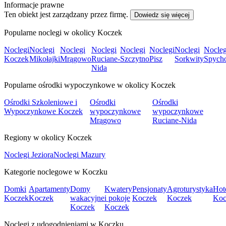
Informacje prawne
Ten obiekt jest zarządzany przez firmę.
Dowiedz się więcej
Popularne noclegi w okolicy Koczek
Noclegi
Noclegi
Noclegi
Noclegi
Noclegi
Noclegi
Noclegi
Nocleg
Koczek
Mikołajki
Mrągowo
Ruciane-
Szczytno
Pisz
Sorkwity
Spych
Nida
Popularne ośrodki wypoczynkowe w okolicy Koczek
Ośrodki Szkoleniowe i
Ośrodki
Ośrodki
Wypoczynkowe Koczek
wypoczynkowe
wypoczynkowe
Mrągowo
Ruciane-Nida
Regiony w okolicy Koczek
Noclegi Jeziora
Noclegi Mazury
Kategorie noclegowe w Koczku
Domki
Apartamenty
Domy
Kwatery
Pensjonaty
Agroturystyka
Hot
Koczek
Koczek
wakacyjne
i pokoje
Koczek
Koczek
Koc
Koczek
Koczek
Noclegi z udogodnieniami w Koczku