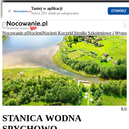
Taniej w aplikacji
×
OTWÓRZ
Nawet 20% zniżki po zalogowaniu
Nocowanie.pl
Noclegi
Noclegi Koczek
Ośrodki Szkoleniowe i Wypo
8.0
STANICA WODNA
SPYCHOWO