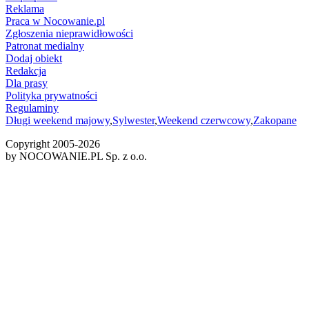
Reklama
Praca w Nocowanie.pl
Zgłoszenia nieprawidłowości
Patronat medialny
Dodaj obiekt
Redakcja
Dla prasy
Polityka prywatności
Regulaminy
Długi weekend majowy
,
Sylwester
,
Weekend czerwcowy
,
Zakopane
Copyright 2005-
2026
by NOCOWANIE.PL Sp. z o.o.