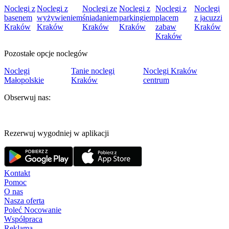
Noclegi z
Noclegi z
Noclegi ze
Noclegi z
Noclegi z
Noclegi
basenem
wyżywieniem
śniadaniem
parkingiem
placem
z jacuzzi
Kraków
Kraków
Kraków
Kraków
zabaw
Kraków
Kraków
Pozostałe opcje noclegów
Noclegi
Tanie noclegi
Noclegi Kraków
Małopolskie
Kraków
centrum
Obserwuj nas:
Rezerwuj wygodniej w aplikacji
Kontakt
Pomoc
O nas
Nasza oferta
Poleć Nocowanie
Współpraca
Reklama