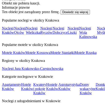
Obiekt nie pobiera kaucji.
Informacje prawne
Ten obiekt jest zarządzany przez firmę.
Dowiedz się więcej
Popularne noclegi w okolicy Krakowa
Noclegi
Noclegi
Noclegi
Noclegi
Noclegi
Noclegi
Noclegi
Nocl
Kraków
Ojców
Wieliczka
Ryczów
Dobczyce
Liszki
Wola
Myśl
Kalinowska
Popularne motele w okolicy Krakowa
Motele Kraków
Motele Kossowa
Motele Staniątki
Motele Rząska
Regiony w okolicy Krakowa
Noclegi Jura Krakowsko-Częstochowska
Kategorie noclegowe w Krakowie
Apartamenty
Hotele
Kwatery
Hostele
Agroturystyka
Domy
Domk
Kraków
Kraków
i pokoje
Kraków
Kraków
wakacyjne
Krak
Kraków
Kraków
Noclegi z udogodnieniami w Krakowie