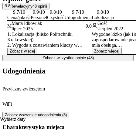
historycznego centrum pozwala w pełni korzystać z oferty
9.8
Rewelacyjny
48
opinii
kulturalnej i gastronomicznej Krakowa, a okoliczne tereny sprzyjają
9.7
/10
9.9
/10
9.8
/10
9.7
/10
9.8
/10
turystyce pieszej
.
Cena/jakość
Personel
Czystość
Udogodnienia
Lokalizacja
Marta Idkowiak
Gość
M
9.0
lipiec 2025
sierpień 2022
1. Lokalizacja (blisko Politechniki
Wygodne łóżko (jak i 
Krakowskiej)
zagospodarowanie przes
2. Wygoda z zostawianiem kluczy w
miła obsługa.
skrytce. 3. BARDZO DOBRY kontakt z
Obsługa prysznica, w 
Zobacz więcej
Zobacz więcej
osobą wynajmującą. 4. Wygodne materace.
wodę czeka się bardzo długo -
Zobacz wszystkie opinie (48)
Brak klimatyzacji w połączeniu z oknami
ogóle nie staje się nawe
wychodzącymi na ruchliwą ulicę
Udogodnienia
zlokalizowaną pomiędzy dwoma
szpitalami, plus tramwaje, plus upał.. dal się
we znaki. Bagaże trzeba wnieść schodami
Przyjazny zwierzętom
na 4 piętro.
WiFi
Zobacz wszystkie udogodnienia (8)
Wybierz daty
Wybierz daty
Charakterystyka miejsca