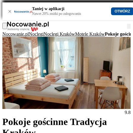
Taniej w aplikacji
×
OTWÓRZ
Nawet 20% zniżki po zalogowaniu
Nocowanie.pl
Noclegi
Noclegi Kraków
Motele Kraków
Pokoje gości
9.8
Pokoje gościnne Tradycja
Kraków