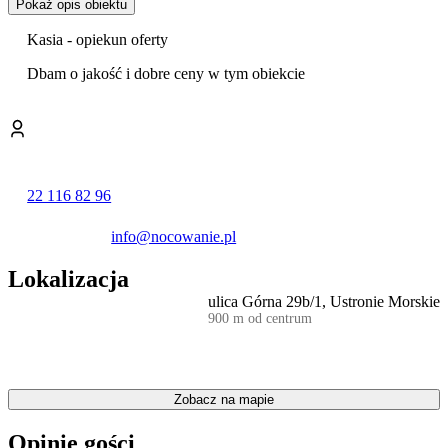
brzegowej.
Pokaż opis obiektu
W przypadku przyjazdu ze zwierzętami prosimy o wcześniejszy
Kasia - opiekun oferty
kontakt telefoniczny - mogą obowiązywać dodatkowe opłaty.
Dbam o jakość i dobre ceny w tym obiekcie
Na miejscu obowiązuje zwrotna kaucja 300 zł w formie
preautoryzacji na karcie kredytowej.
Zapraszamy do rezerwacji!
Zespół MS Pro.
22 116 82 96
info@nocowanie.pl
Lokalizacja
ulica Górna 29b/1, Ustronie Morskie
900 m od centrum
Zobacz na mapie
Opinie gości