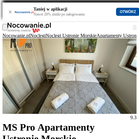
Taniej w aplikacji
×
OTWÓRZ
Nawet 20% zniżki po zalogowaniu
Nocowanie.pl
Noclegi
Noclegi Ustronie Morskie
Apartamenty Ustroni
9.3
MS Pro Apartamenty
Ustronie Morskie