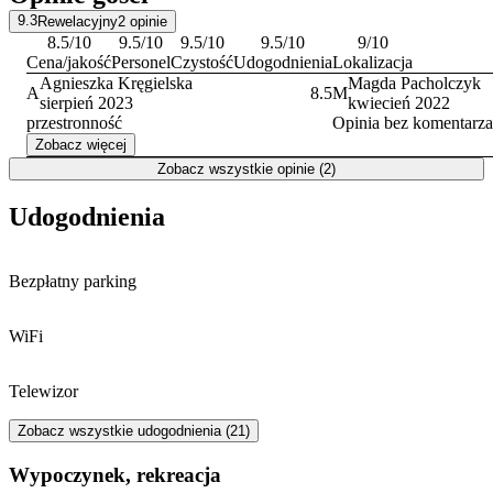
9.3
Rewelacyjny
2
opinie
8.5
/10
9.5
/10
9.5
/10
9.5
/10
9
/10
Cena/jakość
Personel
Czystość
Udogodnienia
Lokalizacja
Agnieszka Kręgielska
Magda Pacholczyk
A
8.5
M
sierpień 2023
kwiecień 2022
przestronność
Opinia bez komentarza
Zobacz więcej
Zobacz wszystkie opinie (2)
Udogodnienia
Bezpłatny parking
WiFi
Telewizor
Zobacz wszystkie udogodnienia (21)
Wypoczynek, rekreacja