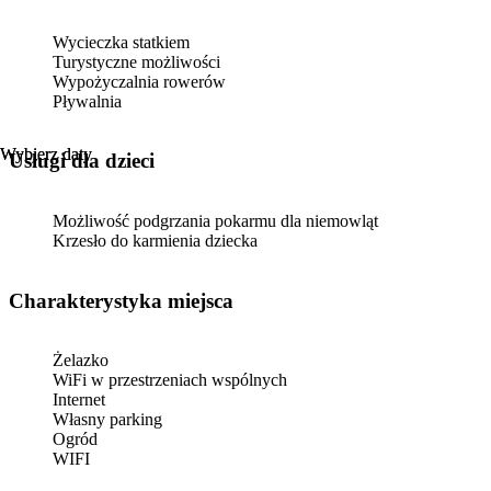
Wycieczka statkiem
Turystyczne możliwości
Wypożyczalnia rowerów
Pływalnia
Wybierz daty
Wybierz daty
usługi dla dzieci
Możliwość podgrzania pokarmu dla niemowląt
Krzesło do karmienia dziecka
Charakterystyka miejsca
Żelazko
WiFi w przestrzeniach wspólnych
Internet
Własny parking
Ogród
WIFI