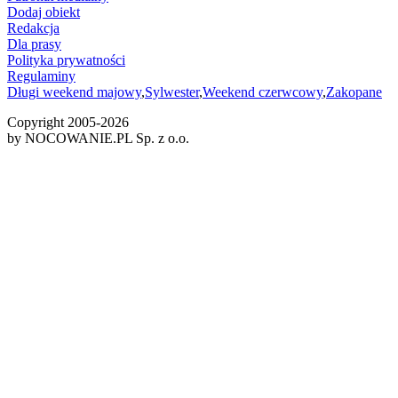
Dodaj obiekt
Redakcja
Dla prasy
Polityka prywatności
Regulaminy
Długi weekend majowy
,
Sylwester
,
Weekend czerwcowy
,
Zakopane
Copyright 2005-
2026
by NOCOWANIE.PL Sp. z o.o.