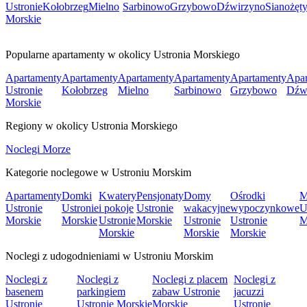
Ustronie
Kołobrzeg
Mielno
Sarbinowo
Grzybowo
Dźwirzyno
Sianożęt
Morskie
Popularne apartamenty w okolicy Ustronia Morskiego
Apartamenty
Apartamenty
Apartamenty
Apartamenty
Apartamenty
Apar
Ustronie
Kołobrzeg
Mielno
Sarbinowo
Grzybowo
Dźw
Morskie
Regiony w okolicy Ustronia Morskiego
Noclegi Morze
Kategorie noclegowe w Ustroniu Morskim
Apartamenty
Domki
Kwatery
Pensjonaty
Domy
Ośrodki
M
Ustronie
Ustronie
i pokoje
Ustronie
wakacyjne
wypoczynkowe
U
Morskie
Morskie
Ustronie
Morskie
Ustronie
Ustronie
M
Morskie
Morskie
Morskie
Noclegi z udogodnieniami w Ustroniu Morskim
Noclegi z
Noclegi z
Noclegi z placem
Noclegi z
basenem
parkingiem
zabaw Ustronie
jacuzzi
Ustronie
Ustronie Morskie
Morskie
Ustronie