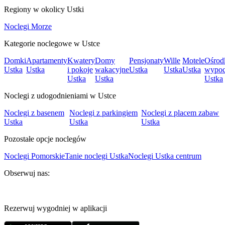
Regiony w okolicy Ustki
Noclegi Morze
Kategorie noclegowe w Ustce
Domki
Apartamenty
Kwatery
Domy
Pensjonaty
Wille
Motele
Ośrod
Ustka
Ustka
i pokoje
wakacyjne
Ustka
Ustka
Ustka
wypo
Ustka
Ustka
Ustka
Noclegi z udogodnieniami w Ustce
Noclegi z basenem
Noclegi z parkingiem
Noclegi z placem zabaw
Ustka
Ustka
Ustka
Pozostałe opcje noclegów
Noclegi Pomorskie
Tanie noclegi Ustka
Noclegi Ustka centrum
Obserwuj nas:
Rezerwuj wygodniej w aplikacji