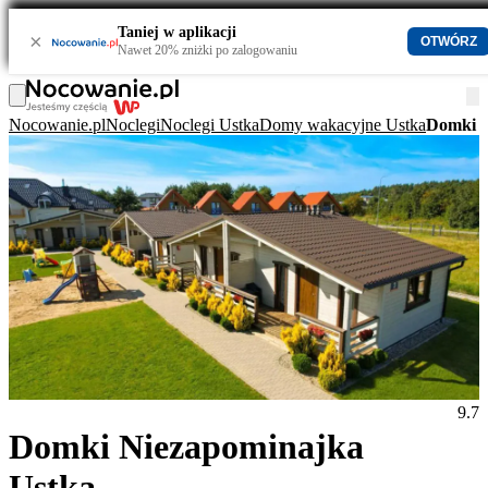
Taniej w aplikacji
×
OTWÓRZ
Nawet 20% zniżki po zalogowaniu
Nocowanie.pl
Noclegi
Noclegi Ustka
Domy wakacyjne Ustka
Domki N
9.7
Domki Niezapominajka
Ustka