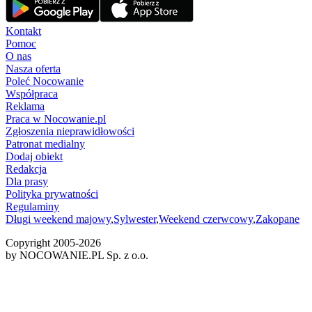
Kontakt
Pomoc
O nas
Nasza oferta
Poleć Nocowanie
Współpraca
Reklama
Praca w Nocowanie.pl
Zgłoszenia nieprawidłowości
Patronat medialny
Dodaj obiekt
Redakcja
Dla prasy
Polityka prywatności
Regulaminy
Długi weekend majowy
,
Sylwester
,
Weekend czerwcowy
,
Zakopane
Copyright 2005-
2026
by NOCOWANIE.PL Sp. z o.o.