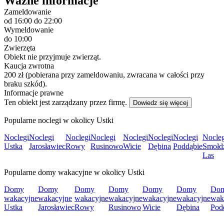
Ważne informacje
Zameldowanie
od 16:00
do 22:00
Wymeldowanie
do 10:00
Zwierzęta
Obiekt nie przyjmuje zwierząt.
Kaucja zwrotna
200 zł (pobierana przy zameldowaniu, zwracana w całości przy
braku szkód).
Informacje prawne
Ten obiekt jest zarządzany przez firmę.
Dowiedz się więcej
Popularne noclegi w okolicy Ustki
Noclegi
Noclegi
Noclegi
Noclegi
Noclegi
Noclegi
Noclegi
Nocleg
Ustka
Jarosławiec
Rowy
Rusinowo
Wicie
Dębina
Poddąbie
Smołdz
Las
Popularne domy wakacyjne w okolicy Ustki
Domy
Domy
Domy
Domy
Domy
Domy
Do
wakacyjne
wakacyjne
wakacyjne
wakacyjne
wakacyjne
wakacyjne
wak
Ustka
Jarosławiec
Rowy
Rusinowo
Wicie
Dębina
Pod