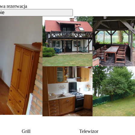
wa rezerwacja
ie
Grill
Telewizor