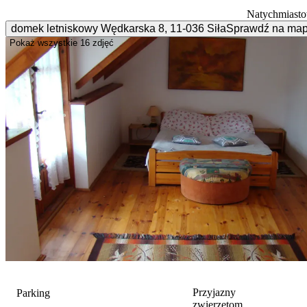
Natychmiasto
domek letniskowy Wędkarska
8
,
11-036
Siła
Sprawdź na map
Pokaż wszystkie
16 zdjęć
Przyjazny
Parking
zwierzętom