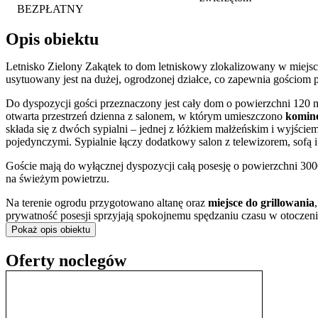
BEZPŁATNY
Opis obiektu
Letnisko Zielony Zakątek to dom letniskowy zlokalizowany w miejsc
usytuowany jest na dużej, ogrodzonej działce, co zapewnia gościom 
Do dyspozycji gości przeznaczony jest cały dom o powierzchni 120 m
otwarta przestrzeń dzienna z salonem, w którym umieszczono
komin
składa się z dwóch sypialni – jednej z łóżkiem małżeńskim i wyjście
pojedynczymi. Sypialnie łączy dodatkowy salon z telewizorem, sofą i
Goście mają do wyłącznej dyspozycji całą posesję o powierzchni 30
na świeżym powietrzu.
Na terenie ogrodu przygotowano altanę oraz
miejsce do grillowania
prywatność posesji sprzyjają spokojnemu spędzaniu czasu w otoczeni
Pokaż opis obiektu
Lokalizacja nad jeziorem Wulpińskim stwarza liczne możliwości ak
ryb
oraz nurkowania. W okolicy dostępne są również szlaki turystycz
Oferty noclegów
pełne wykorzystanie potencjału mazurskiego krajobrazu.
Dom jest w pełni wyposażony, zapewniając gościom niezależność. W ku
Obiekt jest przyjazny zwierzętom, co pozwala na komfortowy wypo