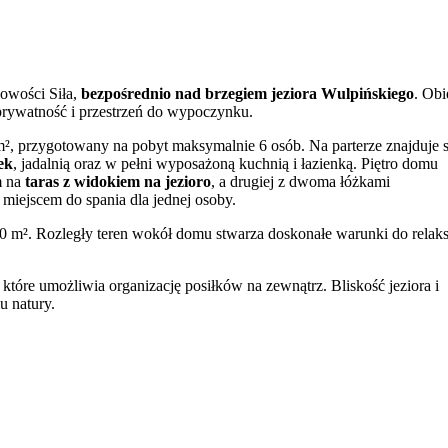
owości Siła,
bezpośrednio nad brzegiem jeziora Wulpińskiego
. Obi
prywatność i przestrzeń do wypoczynku.
², przygotowany na pobyt maksymalnie 6 osób. Na parterze znajduje s
ek
, jadalnią oraz w pełni wyposażoną kuchnią i łazienką. Piętro domu
m na
taras z widokiem na jezioro
, a drugiej z dwoma łóżkami
 miejscem do spania dla jednej osoby.
00 m². Rozległy teren wokół domu stwarza doskonałe warunki do relak
, które umożliwia organizację posiłków na zewnątrz. Bliskość jeziora i
u natury.
tywnego wypoczynku. Goście mogą bezpłatnie korzystać z opcji
łowien
ne, a na miejscu istnieje możliwość wypożyczenia łodzi, co pozwala n
chni znajduje się lodówka i czajnik elektryczny, a w salonie telewiz
czynek z czworonożnymi pupilami.