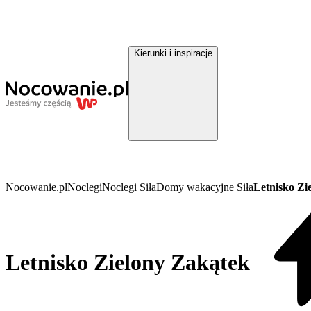
Kierunki i inspiracje
Nocowanie.pl
Noclegi
Noclegi Siła
Domy wakacyjne Siła
Letnisko Zi
Letnisko Zielony Zakątek