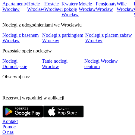
Apartamenty
Hotele
Hostele
Kwatery
Motele
Pensjonaty
Wille
Wrocław
Wrocław
Wrocław
i pokoje
Wrocław
Wrocław
Wrocław
Wrocław
Noclegi z udogodnieniami we Wrocławiu
Noclegi z basenem
Noclegi z parkingiem
Noclegi z placem zabaw
Wrocław
Wrocław
Wrocław
Pozostałe opcje noclegów
Noclegi
Tanie noclegi
Noclegi Wrocław
Dolnośląskie
Wrocław
centrum
Obserwuj nas:
Rezerwuj wygodniej w aplikacji
Kontakt
Pomoc
O nas