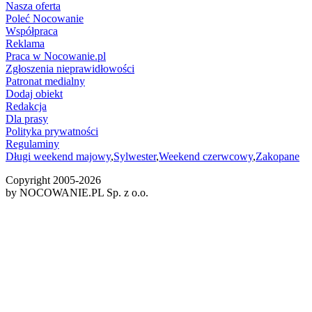
Nasza oferta
Poleć Nocowanie
Współpraca
Reklama
Praca w Nocowanie.pl
Zgłoszenia nieprawidłowości
Patronat medialny
Dodaj obiekt
Redakcja
Dla prasy
Polityka prywatności
Regulaminy
Długi weekend majowy
,
Sylwester
,
Weekend czerwcowy
,
Zakopane
Copyright 2005-
2026
by NOCOWANIE.PL Sp. z o.o.