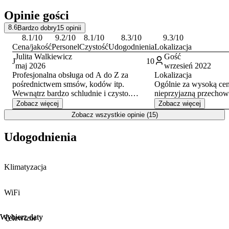
Opinie gości
8.6
Bardzo dobry
15
opinii
8.1
/10
9.2
/10
8.1
/10
8.3
/10
9.3
/10
Cena/jakość
Personel
Czystość
Udogodnienia
Lokalizacja
Julita Walkiewicz
Gość
J
10
maj 2026
wrzesień 2022
Profesjonalna obsługa od A do Z za
Lokalizacja
pośrednictwem smsów, kodów itp.
Ogólnie za wysoką cen
Wewnątrz bardzo schludnie i czysto.
nieprzyjazną przechow
Wszystko, co potrzebne zarówno na krótki
stylowego pokoju w sta
Zobacz więcej
Zobacz więcej
wypad, city break czy nawet dłuższy pobyt.
Konkrety: smród kanali
Zobacz wszystkie opinie (15)
Mile zaskoczyła mnie podręczna deska do
łóżko wciśnięte między
prasowania i żelazko - naprawdę WOW.
dobudowaną ściankę,
Udogodnienia
Byłam w różnych hotelach i na suszarce do
konieczność wpełzania
włosów się kończyło. A tu takie miłe
zagłówka, brak szafek
zaskoczenie :)
lampek nocnych, niesz
Klimatyzacja
uniemożliwiało odcięci
ulicznego, brak ręczni
interwencji), zepsuty c
WiFi
ok. 2 godz.), przelewa
(przytkany odpływ?), t
korytarzu, słabe oświe
Wybierz daty
Wybierz daty
Telewizor
światłem itd.