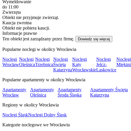
Wymeldowanie
do 11:00
Zwierzęta
Obiekt nie przyjmuje zwierząt.
Kaucja zwrotna
Obiekt nie pobiera kaucji.
Informacje prawne
Ten obiekt jest zarządzany przez firmę.
Dowiedz się więcej
Popularne noclegi w okolicy Wrocławia
Noclegi
Noclegi
Noclegi
Noclegi
Noclegi
Noclegi
Noclegi
Wrocław
Oleśnica
Trzebnica
Święta
Kąty
Jelcz-
Miękini
Katarzyna
Wrocławskie
Laskowice
Popularne apartamenty w okolicy Wrocławia
Apartamenty
Apartamenty
Apartamenty
Apartamenty Święta
Wrocław
Oleśnica
Środa Śląska
Katarzyna
Regiony w okolicy Wrocławia
Noclegi Śląsk
Noclegi Dolny Śląsk
Kategorie noclegowe we Wrocławiu