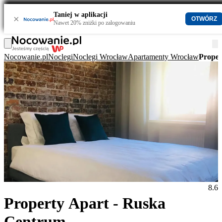
Taniej w aplikacji
×
OTWÓRZ
Nawet 20% zniżki po zalogowaniu
Nocowanie.pl
Noclegi
Noclegi Wrocław
Apartamenty Wrocław
Proper
8.6
Property Apart - Ruska
Centrum