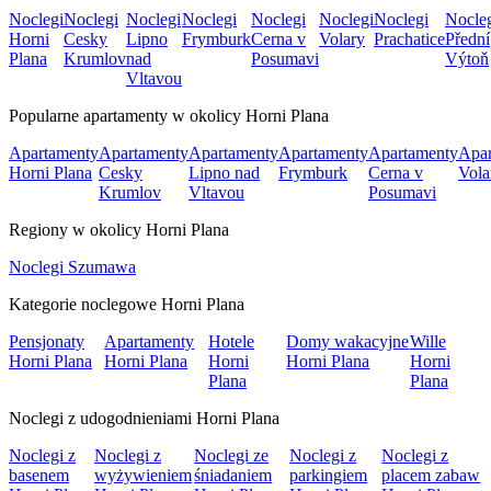
Noclegi
Noclegi
Noclegi
Noclegi
Noclegi
Noclegi
Noclegi
Nocle
Horni
Cesky
Lipno
Frymburk
Cerna v
Volary
Prachatice
Přední
Plana
Krumlov
nad
Posumavi
Výtoň
Vltavou
Popularne apartamenty w okolicy Horni Plana
Apartamenty
Apartamenty
Apartamenty
Apartamenty
Apartamenty
Apar
Horni Plana
Cesky
Lipno nad
Frymburk
Cerna v
Vola
Krumlov
Vltavou
Posumavi
Regiony w okolicy Horni Plana
Noclegi Szumawa
Kategorie noclegowe Horni Plana
Pensjonaty
Apartamenty
Hotele
Domy wakacyjne
Wille
Horni Plana
Horni Plana
Horni
Horni Plana
Horni
Plana
Plana
Noclegi z udogodnieniami Horni Plana
Noclegi z
Noclegi z
Noclegi ze
Noclegi z
Noclegi z
basenem
wyżywieniem
śniadaniem
parkingiem
placem zabaw