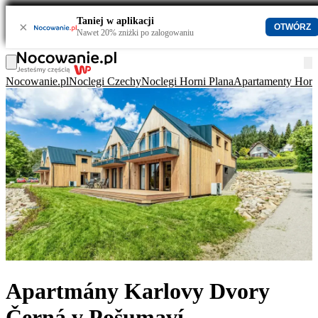
Taniej w aplikacji
×
OTWÓRZ
Nawet 20% zniżki po zalogowaniu
Nocowanie.pl
Noclegi Czechy
Noclegi Horni Plana
Apartamenty Horn
Apartmány Karlovy Dvory
Černá v Pošumaví