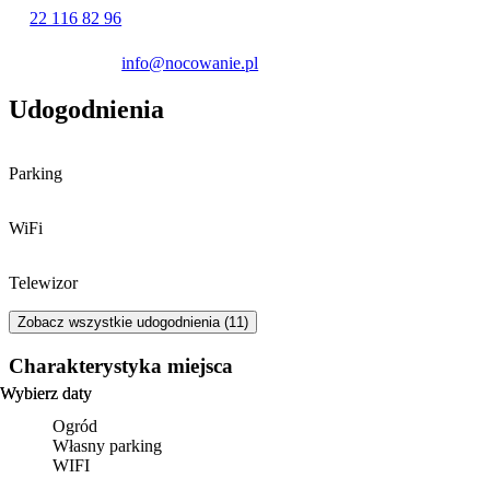
22 116 82 96
info@nocowanie.pl
Udogodnienia
Parking
WiFi
Telewizor
Zobacz wszystkie udogodnienia (11)
Charakterystyka miejsca
Wybierz daty
Wybierz daty
Ogród
Własny parking
WIFI