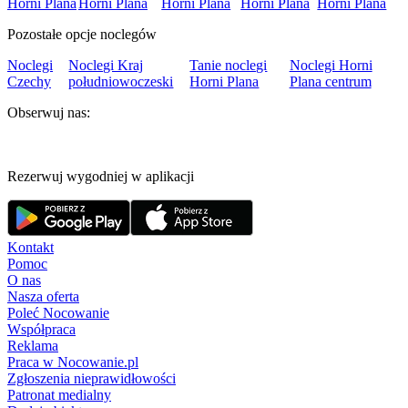
Horni Plana
Horni Plana
Horni Plana
Horni Plana
Horni Plana
Pozostałe opcje noclegów
Noclegi
Noclegi Kraj
Tanie noclegi
Noclegi Horni
Czechy
południowoczeski
Horni Plana
Plana centrum
Obserwuj nas:
Rezerwuj wygodniej w aplikacji
Kontakt
Pomoc
O nas
Nasza oferta
Poleć Nocowanie
Współpraca
Reklama
Praca w Nocowanie.pl
Zgłoszenia nieprawidłowości
Patronat medialny