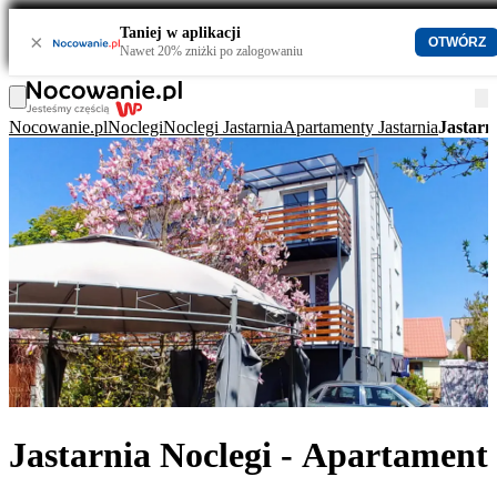
Taniej w aplikacji
×
OTWÓRZ
Nawet 20% zniżki po zalogowaniu
Nocowanie.pl
Noclegi
Noclegi Jastarnia
Apartamenty Jastarnia
Jastarn
Jastarnia Noclegi - Apartament