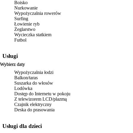
Boisko
Nurkowanie
Wypożyczalnia rowerów
Surfing
Łowienie ryb
Żeglarstwo
Wycieczka statkiem
Futbol
Usługi
Wybierz daty
Wybierz daty
Wypożyczalnia łodzi
Balkon/taras
Suszarka do włosów
Lodówka
Dostęp do Internetu w pokoju
Z telewizorem LCD/plazmą
Czajnik elektryczny
Deska do prasowania
usługi dla dzieci