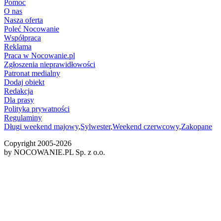
Pomoc
O nas
Nasza oferta
Poleć Nocowanie
Współpraca
Reklama
Praca w Nocowanie.pl
Zgłoszenia nieprawidłowości
Patronat medialny
Dodaj obiekt
Redakcja
Dla prasy
Polityka prywatności
Regulaminy
Długi weekend majowy
,
Sylwester
,
Weekend czerwcowy
,
Zakopane
Copyright 2005-
2026
by NOCOWANIE.PL Sp. z o.o.