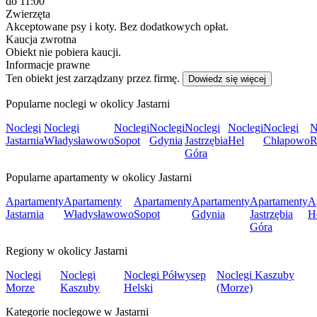
do 11:00
Zwierzęta
Akceptowane psy i koty. Bez dodatkowych opłat.
Kaucja zwrotna
Obiekt nie pobiera kaucji.
Informacje prawne
Ten obiekt jest zarządzany przez firmę.
Dowiedz się więcej
Popularne noclegi w okolicy Jastarni
Noclegi
Noclegi
Noclegi
Noclegi
Noclegi
Noclegi
Noclegi
N
Jastarnia
Władysławowo
Sopot
Gdynia
Jastrzębia
Hel
Chłapowo
R
Góra
Popularne apartamenty w okolicy Jastarni
Apartamenty
Apartamenty
Apartamenty
Apartamenty
Apartamenty
A
Jastarnia
Władysławowo
Sopot
Gdynia
Jastrzębia
H
Góra
Regiony w okolicy Jastarni
Noclegi
Noclegi
Noclegi Półwysep
Noclegi Kaszuby
Morze
Kaszuby
Helski
(Morze)
Kategorie noclegowe w Jastarni