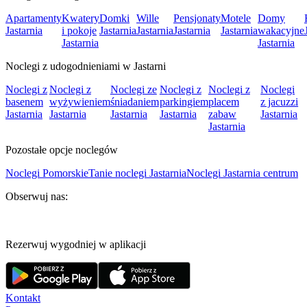
Apartamenty
Kwatery
Domki
Wille
Pensjonaty
Motele
Domy
Jastarnia
i pokoje
Jastarnia
Jastarnia
Jastarnia
Jastarnia
wakacyjne
Jastarnia
Jastarnia
Noclegi z udogodnieniami w Jastarni
Noclegi z
Noclegi z
Noclegi ze
Noclegi z
Noclegi z
Noclegi
basenem
wyżywieniem
śniadaniem
parkingiem
placem
z jacuzzi
Jastarnia
Jastarnia
Jastarnia
Jastarnia
zabaw
Jastarnia
Jastarnia
Pozostałe opcje noclegów
Noclegi Pomorskie
Tanie noclegi Jastarnia
Noclegi Jastarnia centrum
Obserwuj nas:
Rezerwuj wygodniej w aplikacji
Kontakt