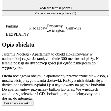
Wybierz termin pobytu
Zobacz wszystkie pokoje (2)
Przyjazny
Parking
Plac zabaw
Grill
WiFi
zwierzętom
BEZPŁATNY
Opis obiektu
Jastarnia Noclegi - Apartament to obiekt zlokalizowany w
nadmorskiej części Jastarni, zaledwie 300 metrów od plaży. Na
terenie posesji do dyspozycji gości jest ogród z miejscem do
wypoczynku.
Oferta noclegowa obejmuje apartamenty przeznaczone dla 4 osób, z
możliwością przygotowania dostawki. Każdy z nich składa się z
dwóch oddzielnych sypialni i jest usytuowany na piętrze budynku.
Do apartamentów przynależy balkon lub taras. We wnętrzach
znajduje się telewizor LCD, lodówka, czajnik elektryczny oraz
dostęp do internetu.
Pokaż opis obiektu
Goście mogą korzystać z bezpłatnego,
prywatnego parkingu
na