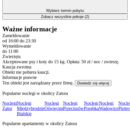
Wybierz termin pobytu
Zobacz wszystkie pokoje (2)
Ważne informacje
Zameldowanie
od 16:00
do 23:30
Wymeldowanie
do 11:00
Zwierzęta
Akceptowane psy i koty do 15 kg. Opłata: 50 zł / noc / zwierzę.
Kaucja zwrotna
Obiekt nie pobiera kaucji.
Informacje prawne
Ten obiekt jest zarządzany przez firmę.
Dowiedz się więcej
Popularne noclegi w okolicy Zatora
Noclegi
Noclegi
Noclegi
Noclegi
Noclegi
Noclegi
Nocle
Zator
Międzybrodzie
Oświęcim
Przeciszów
Porąbka
Wadowice
Piotr
Bialskie
Popularne apartamenty w okolicy Zatora