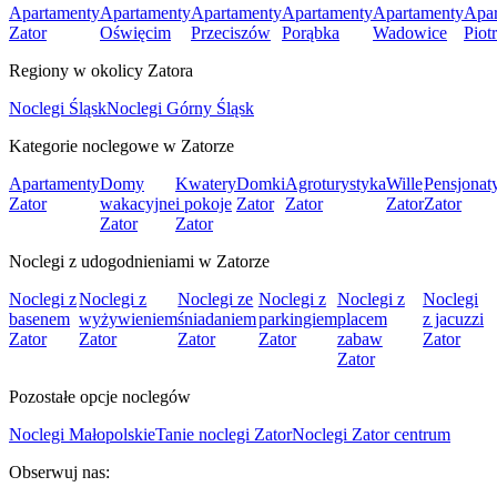
Apartamenty
Apartamenty
Apartamenty
Apartamenty
Apartamenty
Apar
Zator
Oświęcim
Przeciszów
Porąbka
Wadowice
Piot
Regiony w okolicy Zatora
Noclegi Śląsk
Noclegi Górny Śląsk
Kategorie noclegowe w Zatorze
Apartamenty
Domy
Kwatery
Domki
Agroturystyka
Wille
Pensjonat
Zator
wakacyjne
i pokoje
Zator
Zator
Zator
Zator
Zator
Zator
Noclegi z udogodnieniami w Zatorze
Noclegi z
Noclegi z
Noclegi ze
Noclegi z
Noclegi z
Noclegi
basenem
wyżywieniem
śniadaniem
parkingiem
placem
z jacuzzi
Zator
Zator
Zator
Zator
zabaw
Zator
Zator
Pozostałe opcje noclegów
Noclegi Małopolskie
Tanie noclegi Zator
Noclegi Zator centrum
Obserwuj nas: