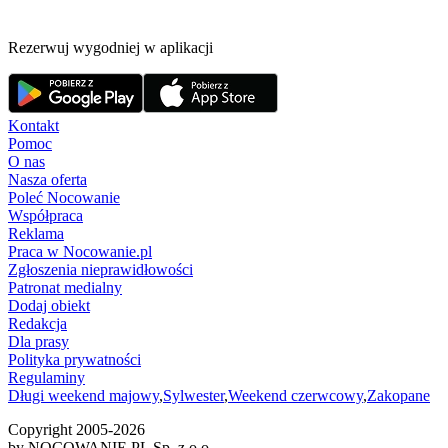
Rezerwuj wygodniej w aplikacji
Kontakt
Pomoc
O nas
Nasza oferta
Poleć Nocowanie
Współpraca
Reklama
Praca w Nocowanie.pl
Zgłoszenia nieprawidłowości
Patronat medialny
Dodaj obiekt
Redakcja
Dla prasy
Polityka prywatności
Regulaminy
Długi weekend majowy
,
Sylwester
,
Weekend czerwcowy
,
Zakopane
Copyright 2005-
2026
by NOCOWANIE.PL Sp. z o.o.