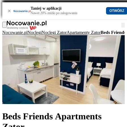
Taniej w aplikacji
×
OTWÓRZ
Nawet 20% zniżki po zalogowaniu
Nocowanie.pl
Noclegi
Noclegi Zator
Apartamenty Zator
Beds Friends
Beds Friends Apartments
Zator