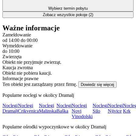
Wybierz termin pobytu
Zobacz wszystkie pokoje (2)
Ważne informacje
Zameldowanie
od 14:00
do 00:00
Wymeldowanie
do 10:00
Zwierzęta
Obiekt nie przyjmuje zwierząt.
Kaucja zwrotna
Obiekt nie pobiera kaucji.
Informacje prawne
Ten obiekt jest zarządzany przez firmę.
Dowiedz się więcej
Popularne noclegi w okolicy Dramalj
Noclegi
Noclegi
Noclegi
Noclegi
Noclegi
Noclegi
Noclegi
Nocleg
Dramalj
Crikvenica
Malinska
Baška
Novi
Silo
Njivice
Krk
Vinodolski
Popularne ośrodki wypoczynkowe w okolicy Dramalj