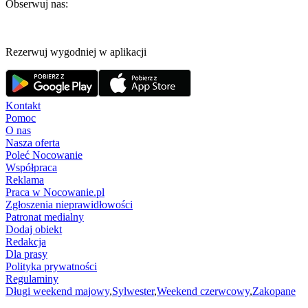
Obserwuj nas:
Rezerwuj wygodniej w aplikacji
Kontakt
Pomoc
O nas
Nasza oferta
Poleć Nocowanie
Współpraca
Reklama
Praca w Nocowanie.pl
Zgłoszenia nieprawidłowości
Patronat medialny
Dodaj obiekt
Redakcja
Dla prasy
Polityka prywatności
Regulaminy
Długi weekend majowy
,
Sylwester
,
Weekend czerwcowy
,
Zakopane