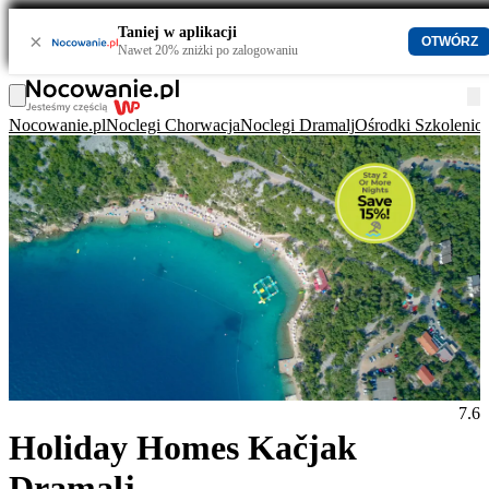
Taniej w aplikacji
×
OTWÓRZ
Nawet 20% zniżki po zalogowaniu
Nocowanie.pl
Noclegi Chorwacja
Noclegi Dramalj
Ośrodki Szkoleni
7.6
Holiday Homes Kačjak
Dramalj