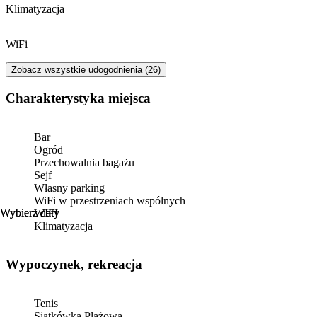
nem ugyanaz minden ha
Klimatyzacja
lenne figyelni, ha valak
Rengeteg a bogar bent 
Konyha nem apartman f
WiFi
kukaszsak vagy mosoga
arban, de egy sepru va
Zobacz wszystkie udogodnienia (26)
elerheto. A teraszon ne
enni pl, mert nincs el
Charakterystyka miejsca
nagyon koszosak, a t
teraszon a "teto" fele h
Bar
Ogród
Przechowalnia bagażu
Sejf
Własny parking
WiFi w przestrzeniach wspólnych
Wybierz daty
Wybierz daty
WIFI
Klimatyzacja
Wypoczynek, rekreacja
Tenis
Siatkówka Plażowa