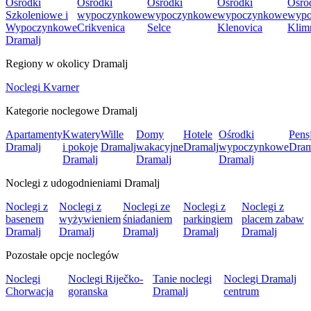
Ośrodki
Ośrodki
Ośrodki
Ośrodki
Ośro
Szkoleniowe i
wypoczynkowe
wypoczynkowe
wypoczynkowe
wypo
Wypoczynkowe
Crikvenica
Selce
Klenovica
Klim
Dramalj
Regiony w okolicy Dramalj
Noclegi Kvarner
Kategorie noclegowe Dramalj
Apartamenty
Kwatery
Wille
Domy
Hotele
Ośrodki
Pens
Dramalj
i pokoje
Dramalj
wakacyjne
Dramalj
wypoczynkowe
Dram
Dramalj
Dramalj
Dramalj
Noclegi z udogodnieniami Dramalj
Noclegi z
Noclegi z
Noclegi ze
Noclegi z
Noclegi z
basenem
wyżywieniem
śniadaniem
parkingiem
placem zabaw
Dramalj
Dramalj
Dramalj
Dramalj
Dramalj
Pozostałe opcje noclegów
Noclegi
Noclegi Riječko-
Tanie noclegi
Noclegi Dramalj
Chorwacja
goranska
Dramalj
centrum