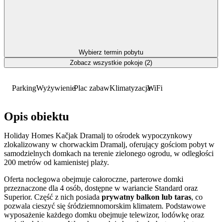
Wybierz termin pobytu
Zobacz wszystkie pokoje (2)
Parking
Wyżywienie
Plac zabaw
Klimatyzacja
WiFi
Opis obiektu
Holiday Homes Kačjak Dramalj to ośrodek wypoczynkowy
zlokalizowany w chorwackim Dramalj, oferujący gościom pobyt w
samodzielnych domkach na terenie zielonego ogrodu, w odległości
200 metrów od kamienistej plaży.
Oferta noclegowa obejmuje całoroczne, parterowe domki
przeznaczone dla 4 osób, dostępne w wariancie Standard oraz
Superior. Część z nich posiada
prywatny balkon lub taras
, co
pozwala cieszyć się śródziemnomorskim klimatem. Podstawowe
wyposażenie każdego domku obejmuje telewizor, lodówkę oraz