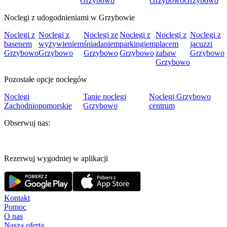
Grzybowo
Grzybowo
Grzybowo
Noclegi z udogodnieniami w Grzybowie
Noclegi z
Noclegi z
Noclegi ze
Noclegi z
Noclegi z
Noclegi z
basenem
wyżywieniem
śniadaniem
parkingiem
placem
jacuzzi
Grzybowo
Grzybowo
Grzybowo
Grzybowo
zabaw
Grzybowo
Grzybowo
Pozostałe opcje noclegów
Noclegi
Tanie noclegi
Noclegi Grzybowo
Zachodniopomorskie
Grzybowo
centrum
Obserwuj nas:
Rezerwuj wygodniej w aplikacji
Kontakt
Pomoc
O nas
Nasza oferta