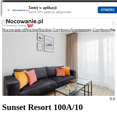
Taniej w aplikacji
×
OTWÓRZ
Nawet 20% zniżki po zalogowaniu
Nocowanie.pl
Noclegi
Noclegi Grzybowo
Apartamenty Grzybowo
Sun
9.9
Sunset Resort 100A/10