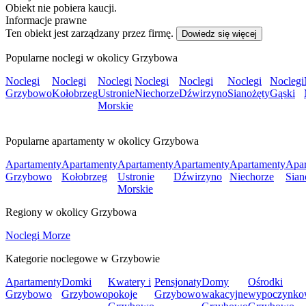
Obiekt nie pobiera kaucji.
Informacje prawne
Ten obiekt jest zarządzany przez firmę.
Dowiedz się więcej
Popularne noclegi w okolicy Grzybowa
Noclegi
Noclegi
Noclegi
Noclegi
Noclegi
Noclegi
Noclegi
Grzybowo
Kołobrzeg
Ustronie
Niechorze
Dźwirzyno
Sianożęty
Gąski
Morskie
Popularne apartamenty w okolicy Grzybowa
Apartamenty
Apartamenty
Apartamenty
Apartamenty
Apartamenty
Apar
Grzybowo
Kołobrzeg
Ustronie
Dźwirzyno
Niechorze
Sian
Morskie
Regiony w okolicy Grzybowa
Noclegi Morze
Kategorie noclegowe w Grzybowie
Apartamenty
Domki
Kwatery i
Pensjonaty
Domy
Ośrodki
Grzybowo
Grzybowo
pokoje
Grzybowo
wakacyjne
wypoczynko