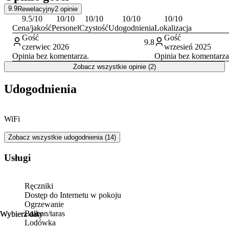
również malownicza Zatoka Grzybowska. Dla miłośników dwóch
9.9
Rewelacyjny
2
opinie
kółek przygotowano
ścieżki rowerowe w Grzybowie
, które
9.5
/10
10
/10
10
/10
10
/10
10
/10
umożliwiają poznawanie okolicy w komfortowy sposób. Ciekawym
Cena/jakość
Personel
Czystość
Udogodnienia
Lokalizacja
punktem na mapie spacerów może być także lokalna rzeźba „Miłość
Gość
Gość
9.8
od pierwszego jeżdżenia”.
czerwiec 2026
wrzesień 2025
Opinia bez komentarza.
Opinia bez komentarza
Zobacz wszystkie opinie (2)
Udogodnienia
WiFi
Zobacz wszystkie udogodnienia (14)
Usługi
Ręczniki
Dostęp do Internetu w pokoju
Ogrzewanie
Balkon/taras
Wybierz daty
Wybierz daty
Lodówka