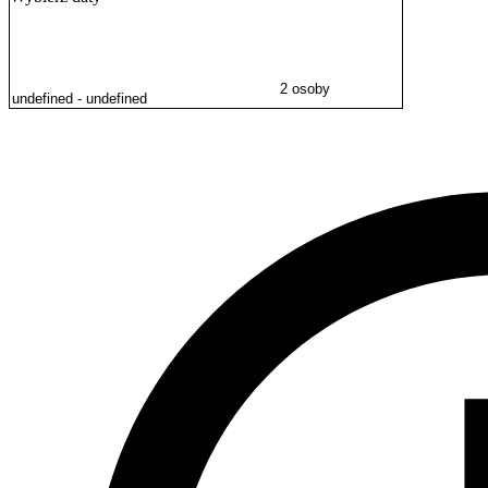
Fontanny Multimedialnej, a spacer po mieście urozmaici poszukiwani
2 osoby