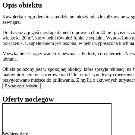
Opis obiektu
Kawalerka z ogrodem to samodzielne mieszkanie zlokalizowane w spo
zewnątrz.
Do dyspozycji gości jest apartament o powierzchni 40 m², przeznacz
wielkości 20 m², który pełni również funkcję sypialni. Wyposażono 
połączenia. Uzupełnieniem jest osobna, w pełni wyposażona kuchnia z
Mieszkanie jest ogrzewane i zapewnia stały dostęp do internetu. Na 
ubrania.
Obiekt położony jest w spokojnej okolicy, która sprzyja rekreacji na
malownicze tereny spacerowe nad Odrą oraz liczne
trasy rowerowe
przygotowano miejsce do grillowania. Z myślą o aktywnych turysta
zmotoryzowanych przygotowano
bezpłatny parking
przy posesji.
Pokaż opis obiektu
Obiekt jest przygotowany na przyjęcie rodzin z dziećmi, dla których b
Oferty noclegów
Lokalizacja zapewnia sprawną komunikację z resztą miasta. Przysta
co ułatwia poruszanie się po Wrocławiu bez samochodu. Dojazd do 
km. Wygodny dostęp do lotniska (12 km) i dworca kolejowego (8 km
Pobyt we Wrocławiu to doskonała okazja do odkrycia jego największ
życiem Rynek Główny oraz jedno z najstarszych w Europie ZOO. N
Wybierz daty