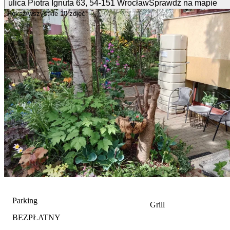
ulica Piotra Ignuta
63
,
54-151
Wrocław
Sprawdź na mapie
Pokaż wszystkie
10 zdjęć
Parking
Grill
BEZPŁATNY