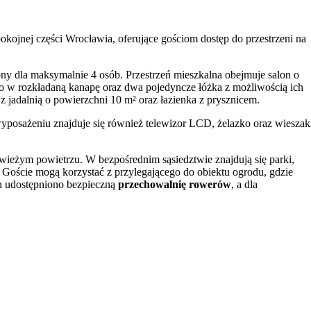
kojnej części Wrocławia, oferujące gościom dostęp do przestrzeni na
ony dla maksymalnie 4 osób. Przestrzeń mieszkalna obejmuje salon o
go w rozkładaną kanapę oraz dwa pojedyncze łóżka z możliwością ich
 jadalnią o powierzchni 10 m² oraz łazienka z prysznicem.
wyposażeniu znajduje się również telewizor LCD, żelazko oraz wieszak
 świeżym powietrzu. W bezpośrednim sąsiedztwie znajdują się parki,
. Goście mogą korzystać z przylegającego do obiektu ogrodu, gdzie
ch udostępniono bezpieczną
przechowalnię rowerów
, a dla
ezpłatnie udostępniane jest łóżeczko.
nek tramwajowy i autobusowy oddalony jest o zaledwie 5 minut spacer
Rynku Głównego zajmuje około 7 km, a na stadion Tarczyński Arena –
) ułatwia planowanie podróży.
ych atrakcji. Warto odwiedzić historyczny
Ostrów Tumski
, tętniący
iezapomnianych wrażeń dostarczą widowiskowe pokazy Wrocławskiej