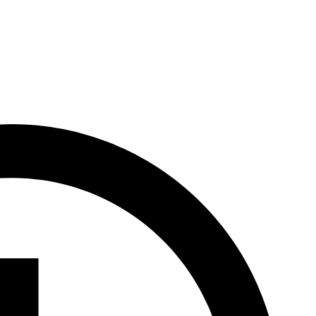
e figurek słynnych
Wrocławskich Krasnali
.