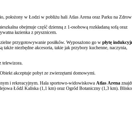
o, położony w Łodzi w pobliżu hali Atlas Arena oraz Parku na Zdrow
ieszkalna obejmuje część dzienną z 1-osobową rozkładaną sofą oraz
rywatna łazienka z prysznicem.
odzielne przygotowywanie posiłków. Wyposażono go w
płytę indukcyj
 także niezbędne akcesoria, takie jak przybory kuchenne, naczynia,
 telewizora.
 Obiekt akceptuje pobyt ze zwierzętami domowymi.
jnym i rekreacyjnym. Hala sportowo-widowiskowa
Atlas Arena
znajd
kolejowa Łódź Kaliska (1,1 km) oraz Ogród Botaniczny (1,3 km). Blisko
 łódzkiego ZOO z Orientarium.
łynna
ulica Piotrkowska
, z licznymi restauracjami i sklepami, oddalona 
Tuwima oraz Plac Wolności, stanowiący historyczne centrum Łodzi.
kończy o 10:00 w dniu wyjazdu.