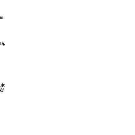
iu.
ną
,
uje
ść
jest