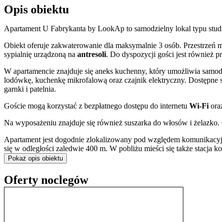
Opis obiektu
Apartament U Fabrykanta by LookAp to samodzielny lokal typu studi
Obiekt oferuje zakwaterowanie dla maksymalnie 3 osób. Przestrzeń m
sypialnię urządzoną na
antresoli
. Do dyspozycji gości jest również p
W apartamencie znajduje się aneks kuchenny, który umożliwia sam
lodówkę, kuchenkę mikrofalową oraz czajnik elektryczny. Dostępne są
garnki i patelnia.
Goście mogą korzystać z bezpłatnego dostępu do internetu
Wi-Fi
oraz
Na wyposażeniu znajduje się również suszarka do włosów i żelazko.
Apartament jest dogodnie zlokalizowany pod względem komunikacy
się w odległości zaledwie 400 m. W pobliżu mieści się także stacja 
Parku na Zdrowiu zapewnia dostęp do terenów zielonych, a także do
Pokaż opis obiektu
Lokalizacja stanowi dobrą bazę wypadową do zwiedzania miasta. S
Oferty noclegów
o około 3,7 km. Warto również zobaczyć pobliską Ławeczkę Juliana 
Doba hotelowa rozpoczyna się o godzinie 15:00 w dniu przyjazdu i 