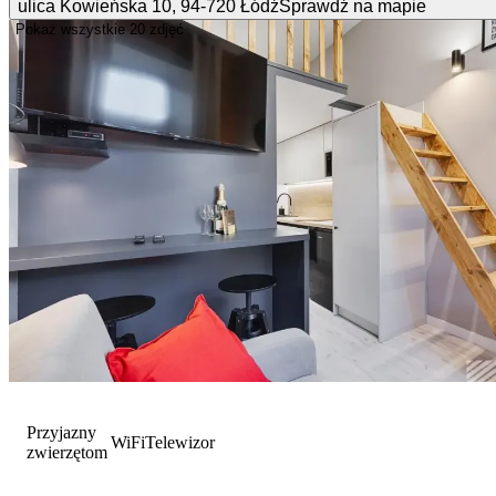
ulica Kowieńska
10
,
94-720
Łódź
Sprawdź na mapie
Pokaż wszystkie
20 zdjęć
Przyjazny
WiFi
Telewizor
zwierzętom