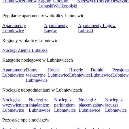
Lubniewice
Łagów
Łagów
Gorzów
Krzeszyce
Torzym
Deszczno
Lubuski
Wielkopolski
Popularne apartamenty w okolicy Lubniewic
Apartamenty
Apartamenty
Apartamenty Łagów
Lubniewice
Łagów
Lubuski
Regiony w okolicy Lubniewic
Noclegi Ziemia Lubuska
Kategorie noclegowe w Lubniewicach
Apartamenty
Domy
Hotele
Hostele
Domki
Pensjona
Lubniewice
wakacyjne
Lubniewice
Lubniewice
Lubniewice
Lubniew
Lubniewice
Noclegi z udogodnieniami w Lubniewicach
Noclegi z
Noclegi ze
Noclegi z
Noclegi z
Noclegi z
wyżywieniem
śniadaniem
parkingiem
placem zabaw
jacuzzi
Lubniewice
Lubniewice
Lubniewice
Lubniewice
Lubniewice
Pozostałe opcje noclegów