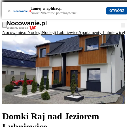
Taniej w aplikacji
×
OTWÓRZ
Nawet 20% zniżki po zalogowaniu
Nocowanie.pl
Noclegi
Noclegi Lubniewice
Apartamenty Lubniewice
D
Domki Raj nad Jeziorem
Lubniewice