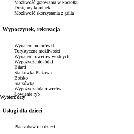
Możliwość gotowania w kociołku
Dostępny kominek
Możliwość skorzystania z grilla
Wypoczynek, rekreacja
Wynajem motorówki
Turystyczne możliwości
Wynajem rowerów wodnych
Wypożyczenie łódki
Bilard
Siatkówka Plażowa
Boisko
Siatkówka
Wypożyczalnia rowerów
Łowienie ryb
Wybierz daty
Wybierz daty
usługi dla dzieci
Plac zabaw dla dzieci