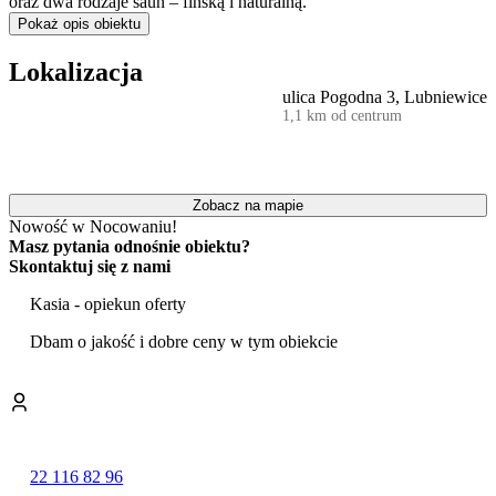
oraz dwa rodzaje saun – fińską i naturalną.
Pokaż opis obiektu
Goście mogą korzystać z bogatego zaplecza rekreacyjnego, w tym z
prywatnej plaży
i
prywatnego pomostu
. Istnieje możliwość
Lokalizacja
odpłatnego wynajęcia łodzi, motorówki lub roweru wodnego, a
ulica Pogodna 3, Lubniewice
także bezpłatnego wypożyczenia rowerów turystycznych. Na
1,1 km od centrum
miejscu dostępne jest również
boisko sportowe
do siatkówki,
siłownia, stół bilardowy oraz plac zabaw dla dzieci.
Przestrzeń wokół domów została zaaranżowana z myślą o
wspólnym spędzaniu czasu. Przygotowano specjalne miejsce na
Zobacz na mapie
ognisko z możliwością gotowania w kociołku oraz zadaszoną wiatę
Nowość w Nocowaniu!
z
grillem
. Wewnątrz budynku znajduje się kominek, z którego
Masz pytania odnośnie obiektu?
można korzystać za dodatkową opłatą.
Skontaktuj się z nami
Obiekt jest przyjazny zwierzętom.
Kasia - opiekun oferty
Zmotoryzowani goście mają zapewniony bezpłatny
parking na
Dbam o jakość i dobre ceny w tym obiekcie
miejscu
. Dostępna jest również stacja ładowania samochodów
elektrycznych. Na terenie całego obiektu i w apartamentach
zapewniono dostęp do sieci Wi-Fi.
Kompleks zlokalizowany jest przy ulicy Pogodnej, w spokojnej
części Lubniewic. Bliskość jeziora stwarza doskonałe warunki do
wędkowania i uprawiania sportów wodnych, a okoliczne tereny
22 116 82 96
zachęcają do pieszych wędrówek. W pobliżu znajduje się również