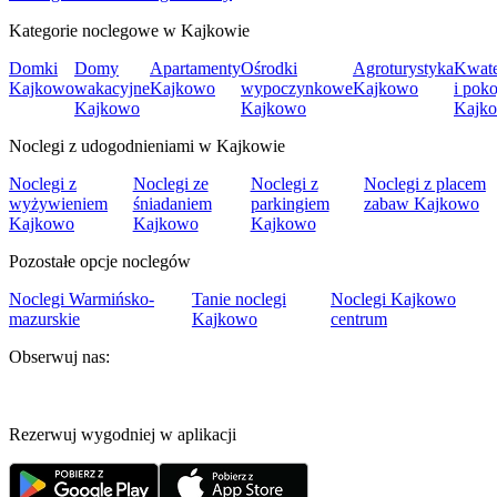
Kategorie noclegowe w Kajkowie
Domki
Domy
Apartamenty
Ośrodki
Agroturystyka
Kwat
Kajkowo
wakacyjne
Kajkowo
wypoczynkowe
Kajkowo
i poko
Kajkowo
Kajkowo
Kajk
Noclegi z udogodnieniami w Kajkowie
Noclegi z
Noclegi ze
Noclegi z
Noclegi z placem
wyżywieniem
śniadaniem
parkingiem
zabaw Kajkowo
Kajkowo
Kajkowo
Kajkowo
Pozostałe opcje noclegów
Noclegi Warmińsko-
Tanie noclegi
Noclegi Kajkowo
mazurskie
Kajkowo
centrum
Obserwuj nas:
Rezerwuj wygodniej w aplikacji