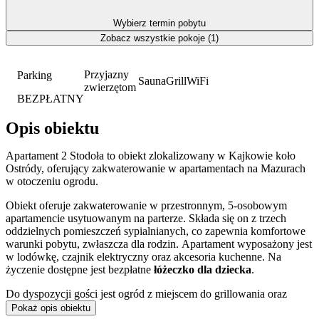
Wybierz termin pobytu
Zobacz wszystkie pokoje (1)
Przyjazny
Parking
Sauna
Grill
WiFi
zwierzętom
BEZPŁATNY
Opis obiektu
Apartament 2 Stodoła to obiekt zlokalizowany w Kajkowie koło
Ostródy, oferujący zakwaterowanie w apartamentach na Mazurach
w otoczeniu ogrodu.
Obiekt oferuje zakwaterowanie w przestronnym, 5-osobowym
apartamencie usytuowanym na parterze. Składa się on z trzech
oddzielnych pomieszczeń sypialnianych, co zapewnia komfortowe
warunki pobytu, zwłaszcza dla rodzin. Apartament wyposażony jest
w lodówkę, czajnik elektryczny oraz akcesoria kuchenne. Na
życzenie dostępne jest bezpłatne
łóżeczko dla dziecka
.
Do dyspozycji gości jest ogród z miejscem do grillowania oraz
możliwością gotowania potraw w kociołku.
Pokaż opis obiektu