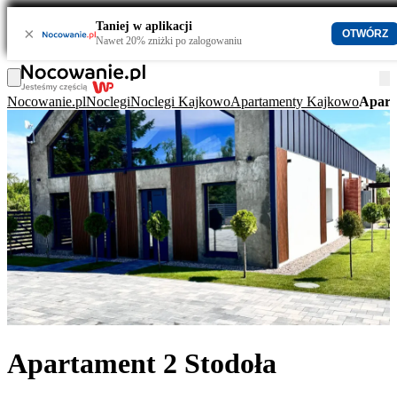
Taniej w aplikacji
×
OTWÓRZ
Nawet 20% zniżki po zalogowaniu
Nocowanie.pl
Noclegi
Noclegi Kajkowo
Apartamenty Kajkowo
Apart
Apartament 2 Stodoła