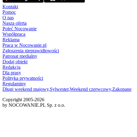
Kontakt
Pomoc
O nas
Nasza oferta
Poleć Nocowanie
Współpraca
Reklama
Praca w Nocowanie.pl
Zgłoszenia nieprawidłowości
Patronat medialny
Dodaj obiekt
Redakcja
Dla prasy
Polityka prywatności
Regulaminy
Długi weekend majowy
,
Sylwester
,
Weekend czerwcowy
,
Zakopane
Copyright 2005-
2026
by NOCOWANIE.PL Sp. z o.o.