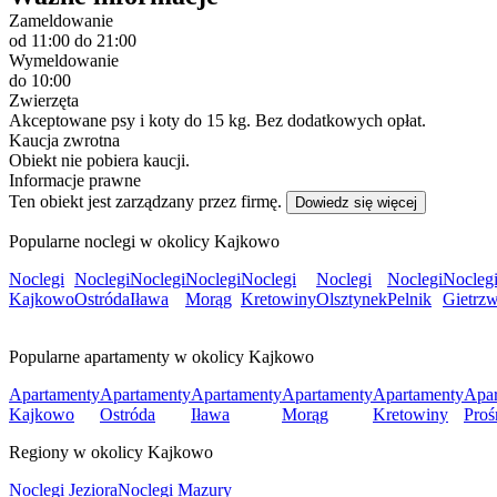
Zameldowanie
od 11:00
do 21:00
Wymeldowanie
do 10:00
Zwierzęta
Akceptowane psy i koty do 15 kg. Bez dodatkowych opłat.
Kaucja zwrotna
Obiekt nie pobiera kaucji.
Informacje prawne
Ten obiekt jest zarządzany przez firmę.
Dowiedz się więcej
Popularne noclegi w okolicy Kajkowo
Noclegi
Noclegi
Noclegi
Noclegi
Noclegi
Noclegi
Noclegi
Nocleg
Kajkowo
Ostróda
Iława
Morąg
Kretowiny
Olsztynek
Pelnik
Gietrzw
Popularne apartamenty w okolicy Kajkowo
Apartamenty
Apartamenty
Apartamenty
Apartamenty
Apartamenty
Apar
Kajkowo
Ostróda
Iława
Morąg
Kretowiny
Proś
Regiony w okolicy Kajkowo
Noclegi Jeziora
Noclegi Mazury