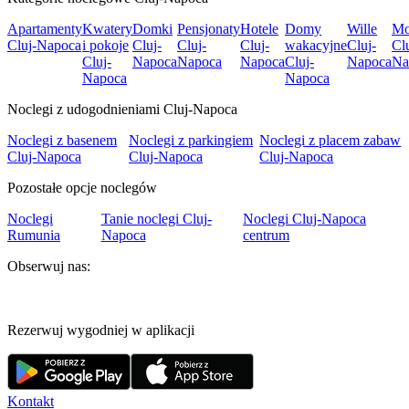
Apartamenty
Kwatery
Domki
Pensjonaty
Hotele
Domy
Wille
Mo
Cluj-Napoca
i pokoje
Cluj-
Cluj-
Cluj-
wakacyjne
Cluj-
Cl
Cluj-
Napoca
Napoca
Napoca
Cluj-
Napoca
Na
Napoca
Napoca
Noclegi z udogodnieniami Cluj-Napoca
Noclegi z basenem
Noclegi z parkingiem
Noclegi z placem zabaw
Cluj-Napoca
Cluj-Napoca
Cluj-Napoca
Pozostałe opcje noclegów
Noclegi
Tanie noclegi Cluj-
Noclegi Cluj-Napoca
Rumunia
Napoca
centrum
Obserwuj nas:
Rezerwuj wygodniej w aplikacji
Kontakt