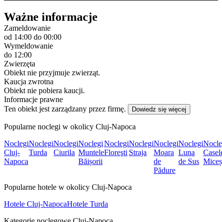
Ważne informacje
Zameldowanie
od 14:00
do 00:00
Wymeldowanie
do 12:00
Zwierzęta
Obiekt nie przyjmuje zwierząt.
Kaucja zwrotna
Obiekt nie pobiera kaucji.
Informacje prawne
Ten obiekt jest zarządzany przez firmę.
Dowiedz się więcej
Popularne noclegi w okolicy Cluj-Napoca
Noclegi
Noclegi
Noclegi
Noclegi
Noclegi
Noclegi
Noclegi
Noclegi
Nocle
Cluj-
Turda
Ciurila
Muntele
Floreşti
Straja
Moara
Luna
Casel
Napoca
Băișorii
de
de Sus
Miceș
Pădure
Popularne hotele w okolicy Cluj-Napoca
Hotele Cluj-Napoca
Hotele Turda
Kategorie noclegowe Cluj-Napoca