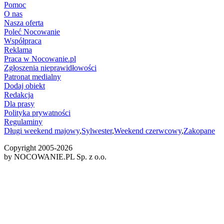
Pomoc
O nas
Nasza oferta
Poleć Nocowanie
Współpraca
Reklama
Praca w Nocowanie.pl
Zgłoszenia nieprawidłowości
Patronat medialny
Dodaj obiekt
Redakcja
Dla prasy
Polityka prywatności
Regulaminy
Długi weekend majowy
,
Sylwester
,
Weekend czerwcowy
,
Zakopane
Copyright 2005-
2026
by NOCOWANIE.PL Sp. z o.o.