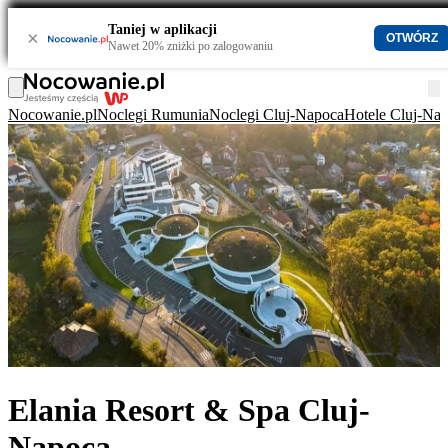
Taniej w aplikacji
×
OTWÓRZ
Nawet 20% zniżki po zalogowaniu
Nocowanie.pl
Noclegi Rumunia
Noclegi Cluj-Napoca
Hotele Cluj-Na
Elania Resort & Spa Cluj-
Napoca