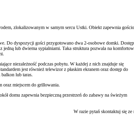
odem, zlokalizowanym w samym sercu Ustki. Obiekt zapewnia gości
kowe. Do dyspozycji gości przygotowano dwa 2-osobowe domki. Dostę
 z jedną lub dwiema sypialniami. Taka struktura pozwala na komforto
i.
jące niezależność podczas pobytu. W każdej z nich znajduje się
tandardem jest również telewizor z płaskim ekranem oraz dostęp do
 balkon lub taras.
oraz miejscem do grillowania.
kół domu zapewnia bezpieczną przestrzeń do zabawy na świeżym
awkami. Dodatkowo istnieje możliwość bezpłatnego skorzystania z łóże
W razie pytań skontaktuj się ze
okalizację obiektu.
któw Ustki. Plaża znajduje się w odległości zaledwie 200 metrów od
iekarnia i restauracje. Krótki spacer dzieli gości od popularnych atrak