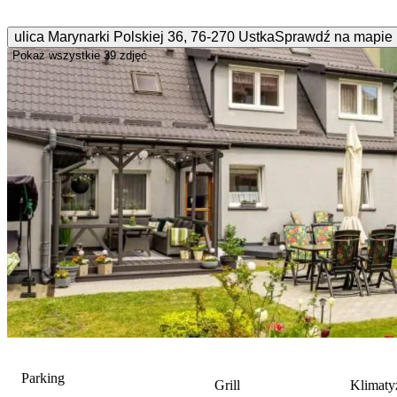
ulica Marynarki Polskiej
36
,
76-270
Ustka
Sprawdź na mapie
Pokaż wszystkie
39 zdjęć
Parking
Grill
Klimaty