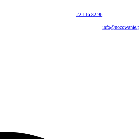
adka w porcie.
rkingu
na terenie posesji. Płatności za pobyt można dokonać gotówką l
22 116 82 96
info@nocowanie.p