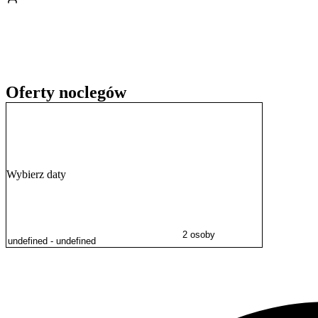
takich jak nadmorska promenada,
Latarnia Morska
czy obrotowa kł
Zmotoryzowani goście mogą bezpłatnie korzystać z
prywatnego pa
przelewem.
Oferty noclegów
Wybierz daty
2 osoby