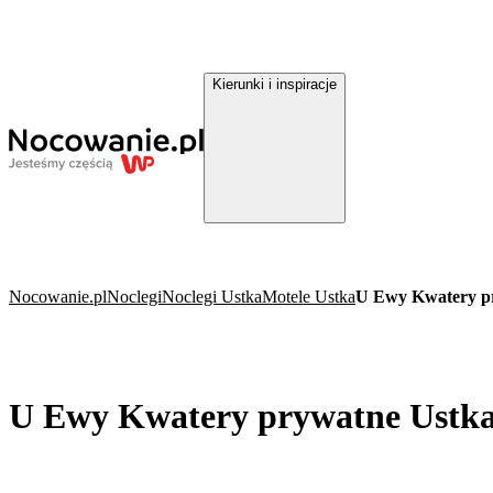
Kierunki i inspiracje
Nocowanie.pl
Noclegi
Noclegi Ustka
Motele Ustka
U Ewy Kwatery p
U Ewy Kwatery prywatne Ustk