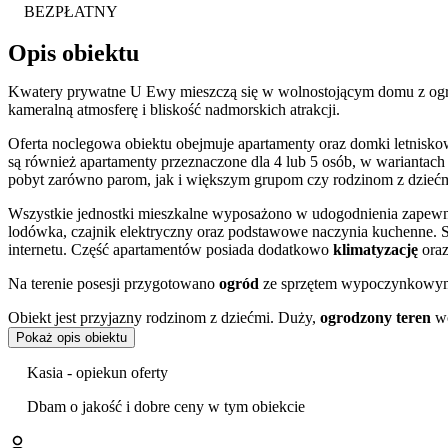
BEZPŁATNY
Opis obiektu
Kwatery prywatne U Ewy mieszczą się w wolnostojącym domu z ogr
kameralną atmosferę i bliskość nadmorskich atrakcji.
Oferta noclegowa obiektu obejmuje apartamenty oraz domki letnis
są również apartamenty przeznaczone dla 4 lub 5 osób, w wariantach
pobyt zarówno parom, jak i większym grupom czy rodzinom z dziećm
Wszystkie jednostki mieszkalne wyposażono w udogodnienia zapewnia
lodówka, czajnik elektryczny oraz podstawowe naczynia kuchenne. S
internetu. Część apartamentów posiada dodatkowo
klimatyzację
oraz
Na terenie posesji przygotowano
ogród
ze sprzętem wypoczynkowym 
Obiekt jest przyjazny rodzinom z dziećmi. Duży,
ogrodzony teren
wo
powietrzu, gdzie znajduje się specjalnie przygotowany placyk z zab
Pokaż opis obiektu
dziecięcego.
Kasia - opiekun oferty
Goście w swoich opiniach szczególnie wysoko oceniają obsługę oraz l
Dbam o jakość i dobre ceny w tym obiekcie
Centralne położenie gwarantuje łatwy dostęp do najważniejszych pun
budynku. W najbliższym sąsiedztwie działają liczne punkty usługowe, p