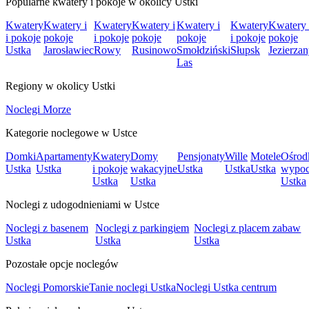
Popularne kwatery i pokoje w okolicy Ustki
Kwatery
Kwatery i
Kwatery
Kwatery i
Kwatery i
Kwatery
Kwatery 
i pokoje
pokoje
i pokoje
pokoje
pokoje
i pokoje
pokoje
Ustka
Jarosławiec
Rowy
Rusinowo
Smołdziński
Słupsk
Jezierza
Las
Regiony w okolicy Ustki
Noclegi Morze
Kategorie noclegowe w Ustce
Domki
Apartamenty
Kwatery
Domy
Pensjonaty
Wille
Motele
Ośrod
Ustka
Ustka
i pokoje
wakacyjne
Ustka
Ustka
Ustka
wypo
Ustka
Ustka
Ustka
Noclegi z udogodnieniami w Ustce
Noclegi z basenem
Noclegi z parkingiem
Noclegi z placem zabaw
Ustka
Ustka
Ustka
Pozostałe opcje noclegów
Noclegi Pomorskie
Tanie noclegi Ustka
Noclegi Ustka centrum