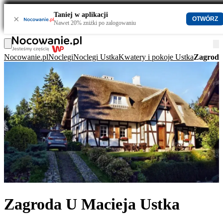
Taniej w aplikacji
×
OTWÓRZ
Nawet 20% zniżki po zalogowaniu
Nocowanie.pl
Noclegi
Noclegi Ustka
Kwatery i pokoje Ustka
Zagroda
Zagroda U Macieja Ustka