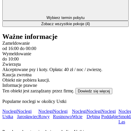
Wybierz termin pobytu
Zobacz wszystkie pokoje (4)
Ważne informacje
Zameldowanie
od 16:00
do 00:00
Wymeldowanie
do 10:00
Zwierzęta
Akceptowane psy i koty. Opłata: 40 zł / noc / zwierzę.
Kaucja zwrotna
Obiekt nie pobiera kaucji.
Informacje prawne
Ten obiekt jest zarządzany przez firmę.
Dowiedz się więcej
Popularne noclegi w okolicy Ustki
Noclegi
Noclegi
Noclegi
Noclegi
Noclegi
Noclegi
Noclegi
Nocleg
Ustka
Jarosławiec
Rowy
Rusinowo
Wicie
Dębina
Poddąbie
Smołdz
Las