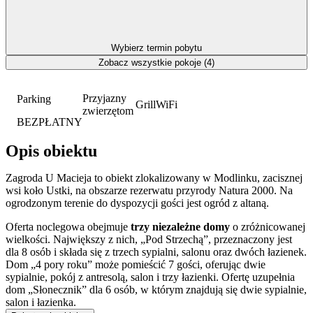
Wybierz termin pobytu
Zobacz wszystkie pokoje (4)
Przyjazny
Parking
Grill
WiFi
zwierzętom
BEZPŁATNY
Opis obiektu
Zagroda U Macieja to obiekt zlokalizowany w Modlinku, zacisznej
wsi koło Ustki, na obszarze rezerwatu przyrody Natura 2000. Na
ogrodzonym terenie do dyspozycji gości jest ogród z altaną.
Oferta noclegowa obejmuje
trzy niezależne domy
o zróżnicowanej
wielkości. Największy z nich, „Pod Strzechą”, przeznaczony jest
dla 8 osób i składa się z trzech sypialni, salonu oraz dwóch łazienek.
Dom „4 pory roku” może pomieścić 7 gości, oferując dwie
sypialnie, pokój z antresolą, salon i trzy łazienki. Ofertę uzupełnia
dom „Słonecznik” dla 6 osób, w którym znajdują się dwie sypialnie,
salon i łazienka.