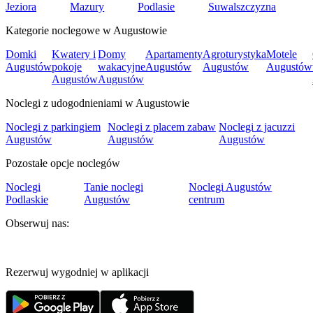
Jeziora
Mazury
Podlasie
Suwalszczyzna
Kategorie noclegowe w Augustowie
Domki
Kwatery i
Domy
Apartamenty
Agroturystyka
Motele
Augustów
pokoje
wakacyjne
Augustów
Augustów
Augustów
Augustów
Augustów
Noclegi z udogodnieniami w Augustowie
Noclegi z parkingiem
Noclegi z placem zabaw
Noclegi z jacuzzi
Augustów
Augustów
Augustów
Pozostałe opcje noclegów
Noclegi
Tanie noclegi
Noclegi Augustów
Podlaskie
Augustów
centrum
Obserwuj nas:
Rezerwuj wygodniej w aplikacji