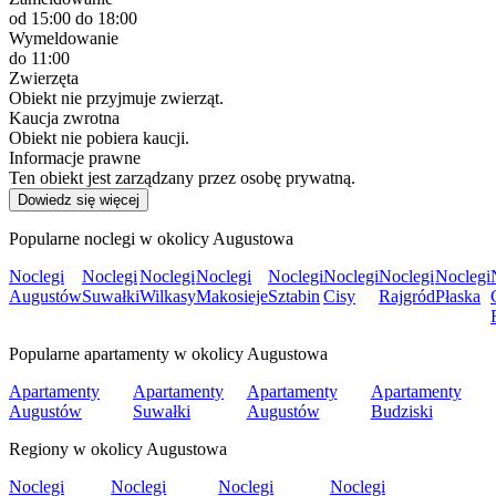
od 15:00
do 18:00
Wymeldowanie
do 11:00
Zwierzęta
Obiekt nie przyjmuje zwierząt.
Kaucja zwrotna
Obiekt nie pobiera kaucji.
Informacje prawne
Ten obiekt jest zarządzany przez osobę prywatną.
Dowiedz się więcej
Popularne noclegi w okolicy Augustowa
Noclegi
Noclegi
Noclegi
Noclegi
Noclegi
Noclegi
Noclegi
Noclegi
Augustów
Suwałki
Wilkasy
Makosieje
Sztabin
Cisy
Rajgród
Płaska
Popularne apartamenty w okolicy Augustowa
Apartamenty
Apartamenty
Apartamenty
Apartamenty
Augustów
Suwałki
Augustów
Budziski
Regiony w okolicy Augustowa
Noclegi
Noclegi
Noclegi
Noclegi