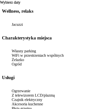
Wybierz daty
Wybierz daty
Wellness, relaks
Jacuzzi
Charakterystyka miejsca
Własny parking
WiFi w przestrzeniach wspólnych
Żelazko
Ogród
Usługi
Ogrzewanie
Z telewizorem LCD/plazmą
Czajnik elektryczny
Akcesoria kuchenne
Płyta grzejna