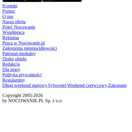
Kontakt
Pomoc
O nas
Nasza oferta
Poleć Nocowanie
Współpraca
Reklama
Praca w Nocowanie.pl
Zgłoszenia nieprawidłowości
Patronat medialny
Dodaj obiekt
Redakcja
Dla prasy
Polityka prywatności
Regulaminy
Długi weekend majowy
,
Sylwester
,
Weekend czerwcowy
,
Zakopane
Copyright 2005-
2026
by NOCOWANIE.PL Sp. z o.o.