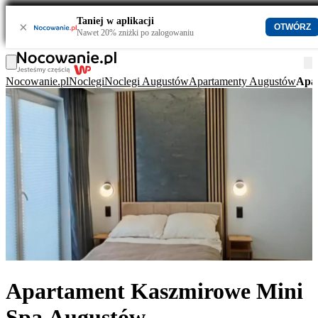
Taniej w aplikacji
×
OTWÓRZ
Nawet 20% zniżki po zalogowaniu
Nocowanie.pl
Noclegi
Noclegi Augustów
Apartamenty Augustów
Apa
Apartament Kaszmirowe Mini
Spa Augustów