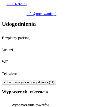
Doba hotelowa rozpoczyna się o godzinie 15:00 i trwa do 11:00.
22 116 82 96
Rezerwacja pobytu jest potwierdzana po dokonaniu przedpłaty w
wysokości 100% wartości za pośrednictwem przelewu.
info@nocowanie.pl
Udogodnienia
Bezpłatny parking
Jacuzzi
WiFi
Telewizor
Zobacz wszystkie udogodnienia (11)
Wypoczynek, rekreacja
Wypożyczalnia rowerów