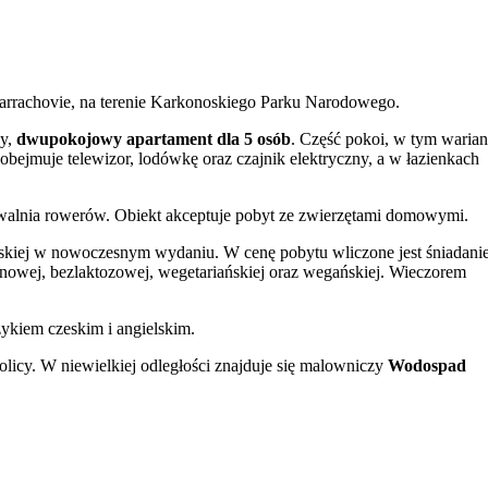
 Harrachovie, na terenie Karkonoskiego Parku Narodowego.
ny,
dwupokojowy apartament dla 5 osób
. Część pokoi, w tym warian
jmuje telewizor, lodówkę oraz czajnik elektryczny, a w łazienkach
walnia rowerów. Obiekt akceptuje pobyt ze zwierzętami domowymi.
skiej w nowoczesnym wydaniu. W cenę pobytu wliczone jest śniadanie
tenowej, bezlaktozowej, wegetariańskiej oraz wegańskiej. Wieczorem
zykiem czeskim i angielskim.
icy. W niewielkiej odległości znajduje się malowniczy
Wodospad
są także inne atrakcje, takie jak Muzeum Górnictwa, park linowy czy
terenie obiektu zapewniony jest dostęp do internetu Wi-Fi.