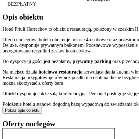
BEZPŁATNY
Opis obiektu
Hotel Friuli Harrachov to obiekt z restauracją, położony w czeskim
Oferta noclegowa hotelu obejmuje pokoje 4-osobowe oraz przestron
Deluxe, dysponuje prywatnym balkonem. Podstawowe wyposażenie obe
przygotowano ręczniki i zestaw kosmetyków.
Do dyspozycji gości jest bezpłatny,
prywatny parking
oraz przecho
Na miejscu działa
hotelowa restauracja
serwująca dania kuchni wło
Restauracja przygotowuje również posiłki dla osób na diecie bezglu
można skorzystać z oferty baru.
Obiekt dysponuje także salą konferencyjną. Personel posługuje się ję
Położenie hotelu stanowi dogodną bazę wypadową do zwiedzania okol
Mumlavy
oraz dolna stacja kolei linowej. W pobliżu zlokalizowane 
Pokaż opis obiektu
popularne
kąpiele piwne
.
Oferty noclegów
Doba hotelowa rozpoczyna się o godzinie 15:00 i kończy o 10:00. Na 