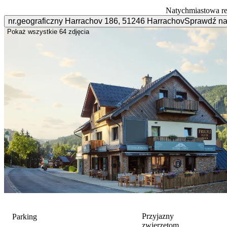
Natychmiastowa r
nr.geograficzny Harrachov
186
,
51246
Harrachov
Sprawdź na
Pokaż wszystkie
64 zdjęcia
Przyjazny
Parking
zwierzętom