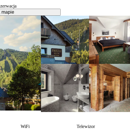
ezerwacja
 mapie
WiFi
Telewizor