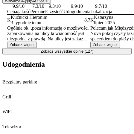
9.9
Rewelacyjny
127
opinii
9.9
/10
7.3
/10
9.3
/10
9.9
/10
9.7
/10
Cena/jakość
Personel
Czystość
Udogodnienia
Lokalizacja
Kuźnicki Hieronim
Katarzyna
K
8.7
K
3 tygodnie temu
lipiec 2025
Ogólnie ok. ,poza informacją o możliwości
Polecam jak Międzyzdro
zaparkowania na ulicy ta wiadomość jest
Nova pokoj czysty łaz
niezgodna z prawdą. Na ulicy jest zakaz
spacerkiem do plaży ci
więc nie uczciwa jest informacja w
właściciele przesympa
Zobacz więcej
Zobacz więcej
ogłoszeniu o możliwości parkowania na tej
każdemu z całego ser
Zobacz wszystkie opinie (127)
ulicy .
pewno wrócimy nie jed
Tłumaczenie o możliwości zaparkowania
Udogodnienia
auta ,kilka ulic dalej, to nie jest w porządku.
Bezpłatny parking
Grill
WiFi
Telewizor