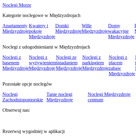
Noclegi Morze
Kategorie noclegowe w Międzyzdrojach
Apartamenty
Kwatery i
Domki
Wille
Domy
Międzyzdroje
pokoje
Międzyzdroje
Międzyzdroje
wakacyjne
Międzyzdroje
Międzyzdroje
Noclegi z udogodnieniami w Międzyzdrojach
Noclegi z
Noclegi z
Noclegi ze
Noclegi z
Noclegi z
basenem
wyżywieniem
śniadaniem
parkingiem
placem
Międzyzdroje
Międzyzdroje
Międzyzdroje
Międzyzdroje
zabaw
Międzyzdroje
Pozostałe opcje noclegów
Noclegi
Tanie noclegi
Noclegi Międzyzdroje
Zachodniopomorskie
Międzyzdroje
centrum
Obserwuj nas:
Rezerwuj wygodniej w aplikacji