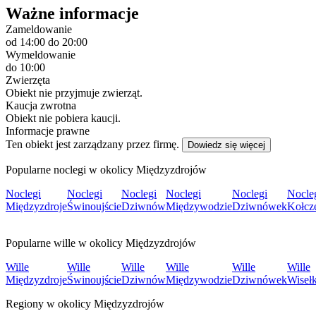
Ważne informacje
Zameldowanie
od 14:00
do 20:00
Wymeldowanie
do 10:00
Zwierzęta
Obiekt nie przyjmuje zwierząt.
Kaucja zwrotna
Obiekt nie pobiera kaucji.
Informacje prawne
Ten obiekt jest zarządzany przez firmę.
Dowiedz się więcej
Popularne noclegi w okolicy Międzyzdrojów
Noclegi
Noclegi
Noclegi
Noclegi
Noclegi
Nocle
Międzyzdroje
Świnoujście
Dziwnów
Międzywodzie
Dziwnówek
Kołcz
Popularne wille w okolicy Międzyzdrojów
Wille
Wille
Wille
Wille
Wille
Wille
Międzyzdroje
Świnoujście
Dziwnów
Międzywodzie
Dziwnówek
Wiseł
Regiony w okolicy Międzyzdrojów