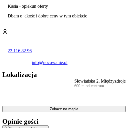
dostęp do Internetu. W każdym z pokoi znajduje się też nowoczesna
łazienka z prysznicem.
Kasia - opiekun oferty
Dbam o jakość i dobre ceny w tym obiekcie
W obiekcie, na każej kondygnacji znajduje się w pełni wyposażony
aneks kuchenny (kuchenka indukcyjna, lodówka, czajnik,
mikrofalówka, naczynia).
Willę otacza przestronny ogród.
22 116 82 96
info@nocowanie.pl
Lokalizacja
Słowiańska 2, Międzyzdroje
600 m od centrum
Zobacz na mapie
Opinie gości