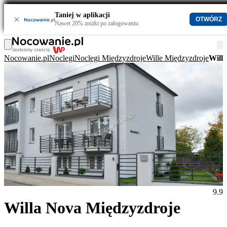
Taniej w aplikacji
×
OTWÓRZ
Nawet 20% zniżki po zalogowaniu
Nocowanie.pl
Noclegi
Noclegi Międzyzdroje
Wille Międzyzdroje
Will
9.9
Willa Nova Międzyzdroje