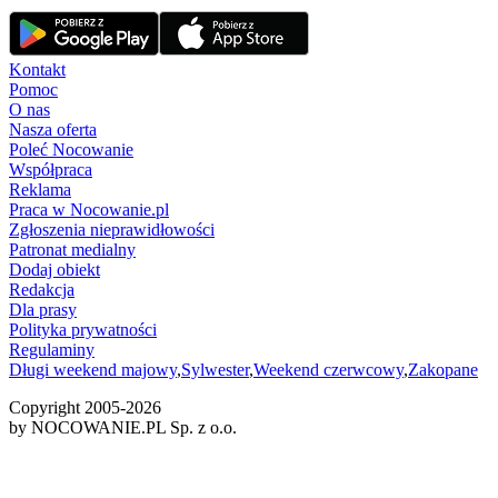
Kontakt
Pomoc
O nas
Nasza oferta
Poleć Nocowanie
Współpraca
Reklama
Praca w Nocowanie.pl
Zgłoszenia nieprawidłowości
Patronat medialny
Dodaj obiekt
Redakcja
Dla prasy
Polityka prywatności
Regulaminy
Długi weekend majowy
,
Sylwester
,
Weekend czerwcowy
,
Zakopane
Copyright 2005-
2026
by NOCOWANIE.PL Sp. z o.o.