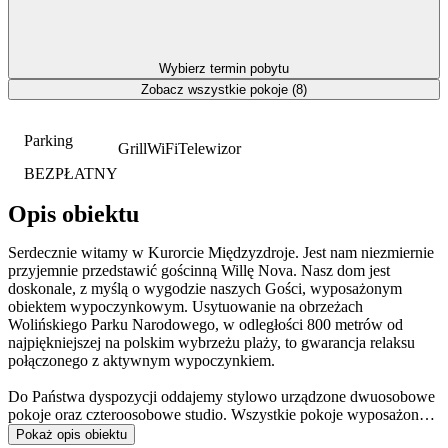
Wybierz termin pobytu
Zobacz wszystkie pokoje (8)
Parking
Grill
WiFi
Telewizor
BEZPŁATNY
Opis obiektu
Serdecznie witamy w Kurorcie Międzyzdroje. Jest nam niezmiernie
przyjemnie przedstawić gościnną Willę Nova. Nasz dom jest
doskonale, z myślą o wygodzie naszych Gości, wyposażonym
obiektem wypoczynkowym. Usytuowanie na obrzeżach
Wolińskiego Parku Narodowego, w odległości 800 metrów od
najpiękniejszej na polskim wybrzeżu plaży, to gwarancja relaksu
połączonego z aktywnym wypoczynkiem.
Do Państwa dyspozycji oddajemy stylowo urządzone dwuosobowe
pokoje oraz czteroosobowe studio. Wszystkie pokoje wyposażone
są w telewizor z płaskim ekranem oraz bezpłatny bezprzewodowy
Pokaż opis obiektu