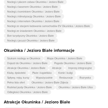
Noclegi z placem zabaw Okuninka / Jezioro Białe
Noclegi z basenem Okuninka / Jezioro Białe
Noclegi z kominkiem Okuninka / Jezioro Białe
Noclegi z klimatyzacją Okuninka / Jezioro Białe
Noclegi z internetem Okuninka / Jezioro Białe
Noclegi ze stacjami ładowania samochodów EV Okuninka / Jezioro Białe
Noclegi ze śniadaniem Okuninka / Jezioro Białe
Bon turystyczny Okuninka / Jezioro Białe
Noclegi z jacuzzi Okuninka / Jezioro Białe
Okuninka / Jezioro Białe informacje
Szukam noclegu w Okunince
Mapa Okuninka / Jezioro Białe
Dojazd do Okuninka / Jezioro Białe
Pogoda Okuninka / Jezioro Białe
Atrakcje Okuninka / Jezioro Białe
Atrakcje
Imprezy integracyjne
Kluby, dyskoteki
Plaże i kąpieliska
Konie i kuligi
Spływy, rejsy, kursy
Wypożyczalnie
Restauracje
Rozrywka
Pełna lista ofert
Okuninka / Jezioro Białe Zdjecia
Rozkład jazdy Okuninka / Jezioro Białe
Okuninka / Jezioro Białe Ulice
Odległości Okuninka / Jezioro Białe
Atrakcje Okuninka / Jezioro Białe