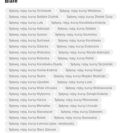
Białe
Spływy, rejsy, kursy Orchówek
Spływy, rejsy, kursy Włodawa
Spływy, rejsy, kursy Sobibór-Dubnik
Spływy, rejsy, kursy Żłobek Duży
Spływy, rejsy, kursy Luta
Spływy, rejsy, kursy Korolówka-Kolonia
Spływy, rejsy, kursy Adampol
Spływy, rejsy, kursy Sobibór
Spływy, rejsy, kursy Suszno
Spływy, rejsy, kursy Szuminka
Spływy, rejsy, kursy Suchawa
Spływy, rejsy, kursy Korolówka
Spływy, rejsy, kursy Żdżarka
Spływy, rejsy, kursy Dubeczno
Spływy, rejsy, kursy Wołczyny
Spływy, rejsy, kursy Wyryki-Adampol
Spływy, rejsy, kursy Różanka
Spływy, rejsy, kursy Połód
Spływy, rejsy, kursy Korolówka-Osada
Spływy, rejsy, kursy Szcześniki
Spływy, rejsy, kursy Hańsk-Kolonia
Spływy, rejsy, kursy Kosyń
Spływy, rejsy, kursy Stulno
Spływy, rejsy, kursy Majdan Stuleński
Spływy, rejsy, kursy Ujazdów
Spływy, rejsy, kursy Lack
Spływy, rejsy, kursy Wola Uhruska
Spływy, rejsy, kursy Wołoskowola
Spływy, rejsy, kursy Wytyczno
Spływy, rejsy, kursy Zahajki-Kolonia
Spływy, rejsy, kursy Hanna
Spływy, rejsy, kursy Pieszowola
Spływy, rejsy, kursy Michałów
Spływy, rejsy, kursy Urszulin
Spływy, rejsy, kursy Sławatycze
Spływy, rejsy, kursy Dębowiec
Spływy, rejsy, kursy Babsk
Spływy, rejsy, kursy Sosnowica
Spływy, rejsy, kursy Łomnica (pow. włodawski)
Spływy, rejsy, kursy Stare Załucze