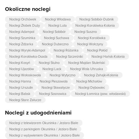
Okoliczne noclegi
Noclegi Orchówek
Noclegi Włodawa
Noclegi Sobibór-Dubnik
Noclegi Żłobek Duży
Noclegi Luta
Noclegi Korolówka-Kolonia
Noclegi Adampol
Noclegi Sobibór
Noclegi Suszno
Noclegi Szuminka
Noclegi Suchawa
Noclegi Korolówka
Noclegi Żdżarka
Noclegi Dubeczno
Noclegi Wołczyny
Noclegi Wyryki-Adampol
Noclegi Różanka
Noclegi Połód
Noclegi Korolówka-Osada
Noclegi Szcześniki
Noclegi Hańsk-Kolonia
Noclegi Kosyń
Noclegi Stulno
Noclegi Majdan Stuleński
Noclegi Ujazdów
Noclegi Lack
Noclegi Wola Uhruska
Noclegi Wołoskowola
Noclegi Wytyczno
Noclegi Zahajki-Kolonia
Noclegi Hanna
Noclegi Pieszowola
Noclegi Michałów
Noclegi Urszulin
Noclegi Sławatycze
Noclegi Dębowiec
Noclegi Babsk
Noclegi Sosnowica
Noclegi Łomnica (pow. włodawski)
Noclegi Stare Załucze
Noclegi z udogodnieniami
Noclegi z telewizorem Okuninka / Jezioro Białe
Noclegi z parkingiem Okuninka / Jezioro Białe
Noclegi z wyżywieniem Okuninka / Jezioro Białe